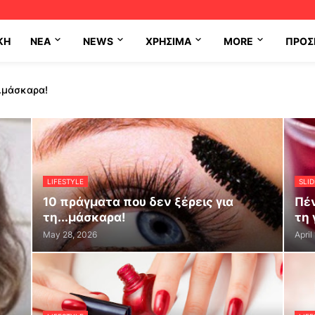
ΚΗ
NEA
NEWS
ΧΡΉΣΙΜΑ
MORE
ΠΡΟΣ
..μάσκαρα!
LIFESTYLE
SLID
10 πράγματα που δεν ξέρεις για
Πέ
τη...μάσκαρα!
τη 
May 28, 2026
April