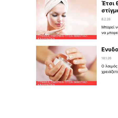
Έτσι 
στίγμ
8.2.26
Μπορεί ν
να μπορε
ΓΥΝΑΊΚΑ-ΟΜΟΡΦΙΆ-ΥΓΕΊΑ-ΜΑΚΙΓΙΆΖ-
ΚΑΛΛΥΝΤΙΚΆ
Ενυδα
18.1.26
Ο λαιμός 
χρειάζετ
ΓΥΝΑΊΚΑ-ΟΜΟΡΦΙΆ-ΥΓΕΊΑ-ΜΑΚΙΓΙΆΖ-
ΚΑΛΛΥΝΤΙΚΆ