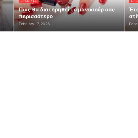
LIFESTYLE
LIFE
Πως θα διατηρηθεί το μανικιούρ σας
Έτσ
περισσότερο
στί
February 17, 2026
Febr