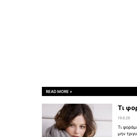
READ MORE »
Τι φο
19.6.26
Τι φοράμ
μην τριγ