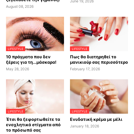
June 19, 2026
August 08, 2026
LIFESTYLE
LIFESTYLE
10 πράγματα που δεν
Πως θα διατηρηθεί το
ξέρεις για τη...μάσκαρα!
μανικιούρ σας περισσότερο
May 28, 2026
February 17, 2026
LIFESTYLE
LIFESTYLE
Έτσι θα ξεφορτωθείτε τα
Ενυδατική κρέμα με μέλι
ενοχλητικά στίγματα από
January 18, 2026
το πρόσωπό σας