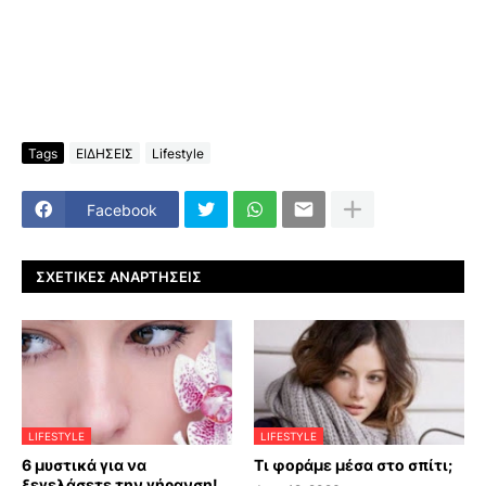
Tags
ΕΙΔΗΣΕΙΣ
Lifestyle
Facebook
ΣΧΕΤΙΚΈΣ ΑΝΑΡΤΉΣΕΙΣ
LIFESTYLE
LIFESTYLE
6 μυστικά για να
Τι φοράμε μέσα στο σπίτι;
ξεγελάσετε την γήρανση!