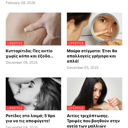
February 08, 2026
LIFESTYLE
LIFESTYLE
Κυτταρίτιδα; Πες αντίο
Μαύρα στίγματα: Έτσι θα
χωρίς κόπο και έξοδα...
απαλλαγείς γρήγορα και
απλά!
December 09, 2025
December 05, 2025
LIFESTYLE
LIFESTYLE
Ρυτίδες στο λαιμό; 5 tips
Αιτίες τριχόπτωσης.
για να τις αποφύγετε!
Τροφές που βοηθούν στην
υγεία των μαλλιών
December 04, 2025