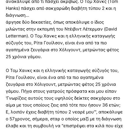
ανακάλυψε από τι πάσχει ακριβώς. Ο Τομ Χανκς (Tom
Hanks) πάσχει από σακχαρώδη διαβήτη τύπου 2 και η
διάγνωση…
άργησε δύο δεκαετίες, όπως αποκάλυψε ο ίδιος
μιλώντας στην εκπομπή του Ντέιβιντ Λέτερμαν (David
Letterman). Ο Τομ Χανκς και η ελληνικής καταγωγής
σύζυγός του, Ρίτα Γουίλσον, είναι ένα από τα πιο
αγαπημένα ζευγάρια στο Χόλιγουντ, μετρώντας φέτος
25 χρόνια γάμου.
Ο Τομ Χανκς και η ελληνικής καταγωγής σύζυγός του,
Ρίτα Γουίλσον, είναι ένα από τα πιο αγαπημένα
ζευγάρια στο Χόλιγουντ, μετρώντας φέτος 25 χρόνια
γάμου. Πήγα στους γιατρούς πρόσφατα και μου είπαν
'Γνωρίζεις αυτούς τους υψηλούς δείκτες σακχάρου στο
αίμα με τους οποίους ζεις από τότε που ήσουν 36 ετών;
Ε, λοιπόν έχεις διαβήτη τύπου 2 νεαρέ μου'", αποκάλυψε
ο 57χρονος, σήμερα, σταρ ο οποίος μαζί με τη διάγνωση
έλαβε και τη συμβουλή να "επιστρέψει στα κιλά που είχε