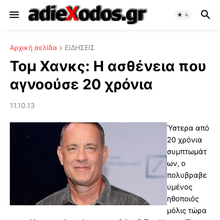
Αρχική σελίδα
ΕΙΔΗΣΕΙΣ
Τομ Χανκς: Η ασθένεια που
αγνοούσε 20 χρόνια
11.10.13
Ύστερα από
20 χρόνια
συμπτωμάτ
ων, ο
πολυβραβε
υμένος
ηθοποιός
μόλις τώρα