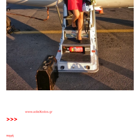
www.adie
X
odos.gr
>>>
πηγή