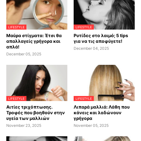
LIFESTYLE
LIFESTYLE
Μαύρα στίγματα: Έτσι θα
Ρυτίδες στο λαιμό; 5 tips
απαλλαγείς γρήγορα και
για να τις αποφύγετε!
απλά!
December 04, 2025
December 05, 2025
LIFESTYLE
LIFESTYLE
Αιτίες τριχόπτωσης.
Λιπαρά μαλλιά: Λάθη που
Τροφές που βοηθούν στην
κάνεις και λαδώνουν
υγεία των μαλλιών
γρήγορα
November 23, 2025
November 05, 2025