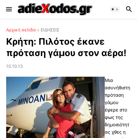
Αρχική σελίδα
ΕΙΔΗΣΕΙΣ
Κρήτη: Πιλότος έκανε
πρόταση γάμου στον αέρα!
10.10.13
Μια
ασυνήθιστη
πρόταση
γάμου
έφερε στο
φως της
δημοσιότητ
ας χθες η