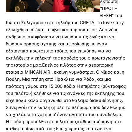
εκπομπή
"ΠΡΩΤΗ
ΘΕΣΗ" του
Κώστα Συλιγάρδου στη τηλεόραση CRETA. Το love story
εξελίχθηκε σ' ένα... επιβατικό αεροσκάφος. Δύο νέοι
άνθρωποι αποφάσισαν να ενώσουν τις ζωές και να
δώσουν όρκους αγάπης και αφοσίωσης με έναν
εξαιρετικά πρωτότυπο τρόπο,που επινόησε για να
εκπλήξει την εκλεκτή της καρδιάς του ο πρωταγωνιστής
της ιστορίας μας.Εκείνος πιλότος στην αεροπορική
εταιρεία MINOAN AIR , εκείνη γυμνάστρια. Ο Νίκος και η
Γιούλη. Μια πτήση από Ηράκλειο για Ρόδο ,και μια
πρόταση γάμου στα 15.000 πόδια.Η επιβάτης (σύντροφος
του πιλότου) κλήθηκε για τις ανάγκες της έκπληξης που
είχε πολύ καλά οργανωθεί,στο θάλαμο διακυβέρνησης.
Συνεργοί στην έκπληξη όλο το πλήρωμα που δεν θέλησε
να χαλάσει το χατήρι σ' έναν αγαπητό του συνάδελφο.
Η Γιούλη προσήλθε στο πιλοτήριο,κάθισε αμέριμνη στο
κάθισμα πίσω από τους δυο χειριστές,κι άρχισε να