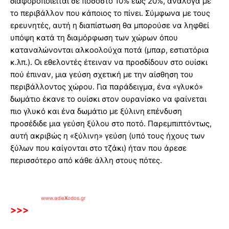
διαφοροποιείται σε ποσοστό 10% έως 20%, ανάλογα με
το περιβάλλον που κάποιος το πίνει. Σύμφωνα με τους
ερευνητές, αυτή η διαπίστωση θα μπορούσε να ληφθεί
υπόψη κατά τη διαμόρφωση των χώρων όπου
καταναλώνονται αλκοολούχα ποτά (μπαρ, εστιατόρια
κ.λπ.). Οι εθελοντές έτειναν να προσδίδουν στο ουίσκι
πού έπιναν, μια γεύση σχετική με την αίσθηση του
περιβάλλοντος χώρου. Για παράδειγμα, ένα «γλυκό»
δωμάτιο έκανε το ουίσκι στον ουρανίσκο να φαίνεται
πιο γλυκό και ένα δωμάτιο με ξύλινη επένδυση
προσέδιδε μια γεύση ξύλου στο ποτό. Παρεμπιπτόντως,
αυτή ακριβώς η «ξύλινη» γεύση (υπό τους ήχους των
ξύλων που καίγονται στο τζάκι) ήταν που άρεσε
περισσότερο από κάθε άλλη στους πότες.
www.adie
X
odos.gr
>>>