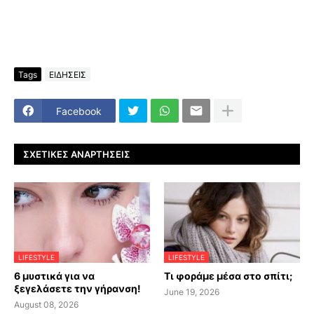
Tags
ΕΙΔΗΣΕΙΣ
Facebook
ΣΧΕΤΙΚΈΣ ΑΝΑΡΤΉΣΕΙΣ
LIFESTYLE
LIFESTYLE
6 μυστικά για να
Τι φοράμε μέσα στο σπίτι;
ξεγελάσετε την γήρανση!
June 19, 2026
August 08, 2026