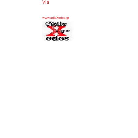
Via
www.adie
X
odos.gr