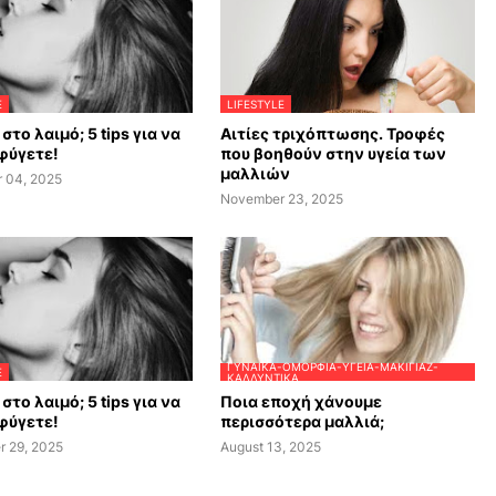
E
LIFESTYLE
στο λαιμό; 5 tips για να
Αιτίες τριχόπτωσης. Τροφές
φύγετε!
που βοηθούν στην υγεία των
μαλλιών
 04, 2025
November 23, 2025
ΓΥΝΑΊΚΑ-ΟΜΟΡΦΙΆ-ΥΓΕΊΑ-ΜΑΚΙΓΙΆΖ-
E
ΚΑΛΛΥΝΤΙΚΆ
στο λαιμό; 5 tips για να
Ποια εποχή χάνουμε
φύγετε!
περισσότερα μαλλιά;
r 29, 2025
August 13, 2025