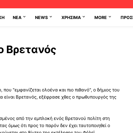
ΚΗ
NEA
NEWS
ΧΡΉΣΙΜΑ
MORE
ΠΡΟΣ
ο Βρετανός
 που "εμφανίζεται ολοένα και πιο πιθανό", ο δήμιος του
α είναι Βρετανός, εξέφρασε χθες ο πρωθυπουργός της
μένος από την εμπλοκή ενός Βρετανού πολίτη στη
ς όμως ότι προς το παρόν δεν έχει ταυτοποιηθεί ο
ύγεται στο βίντεο της εκτέλεσης του Φόλεϊ.