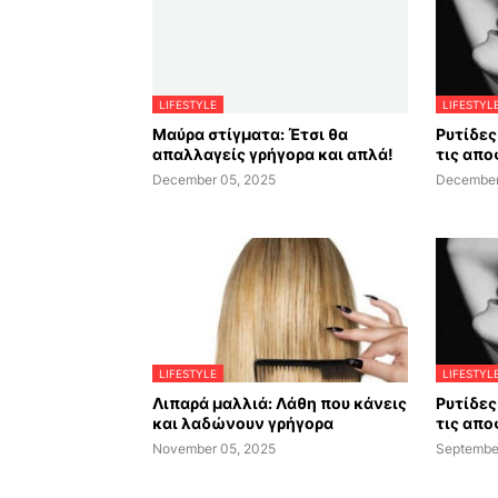
LIFESTYLE
LIFESTYL
Μαύρα στίγματα: Έτσι θα
Ρυτίδες 
απαλλαγείς γρήγορα και απλά!
τις απο
December 05, 2025
December
LIFESTYLE
LIFESTYL
Λιπαρά μαλλιά: Λάθη που κάνεις
Ρυτίδες 
και λαδώνουν γρήγορα
τις απο
November 05, 2025
Septembe