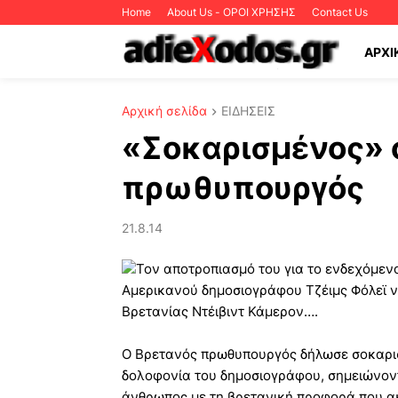
Home
About Us - ΟΡΟΙ ΧΡΗΣΗΣ
Contact Us
ΑΡΧΙ
Αρχική σελίδα
ΕΙΔΗΣΕΙΣ
«Σοκαρισμένος» 
πρωθυπουργός
21.8.14
Τον αποτροπιασμό του για το ενδεχόμενο,
Αμερικανού δημοσιογράφου Τζέιμς Φόλεϊ ν
Βρετανίας Ντέιβιντ Κάμερον….
Ο Βρετανός πρωθυπουργός δήλωσε σοκαρισ
δολοφονία του δημοσιογράφου, σημειώνοντα
άνθρωπος με τη βρετανική προφορά που ακο