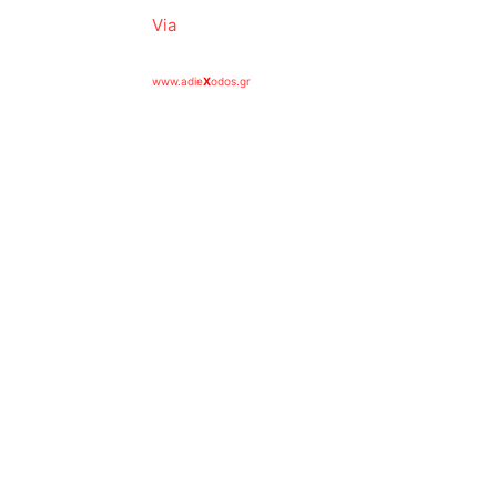
Via
www.adie
X
odos.gr