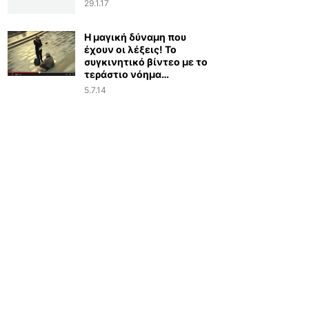
29.1.17
Η μαγική δύναμη που
έχουν οι λέξεις! Το
συγκινητικό βίντεο με το
τεράστιο νόημα…
5.7.14