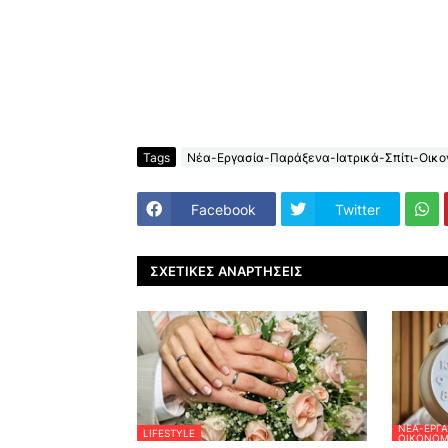
Tags
Νέα-Εργασία-Παράξενα-Ιατρικά-Σπίτι-Οικον
Facebook
Twitter
ΣΧΕΤΙΚΈΣ ΑΝΑΡΤΉΣΕΙΣ
ΝΈΑ-ΕΡΓΑ
LIFESTYLE
ΟΙΚΟΝΟΜΊ