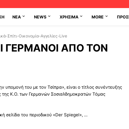
ΚΗ
NEA
NEWS
ΧΡΉΣΙΜΑ
MORE
ΠΡΟΣ
κά-Σπίτι-Οικονομία-Αγγελίες-Live
ΟΙ ΓΕΡΜΑΝΟΙ ΑΠΟ ΤΟΝ
ην υπομονή του με τον Τσίπρα», είναι ο τίτλος συνέντευξης
ς της Κ.Ο. των Γερμανών Σοσιαλδημοκρατών Τόμας
ή σελίδα του περιοδικού «Der Spiegel», ...