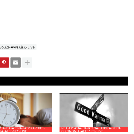
ομία-Αγγελίες-Live
ΣΊΑ-ΠΑΡΆΞΕΝΑ-ΙΑΤΡΙΚΆ-ΣΠΊΤΙ-
ΝΈΑ-ΕΡΓΑΣΊΑ-ΠΑΡΆΞΕΝΑ-ΙΑΤΡΙΚΆ-ΣΠΊΤΙ-
Α-ΑΓΓΕΛΊΕΣ-LIVE
ΟΙΚΟΝΟΜΊΑ-ΑΓΓΕΛΊΕΣ-LIVE