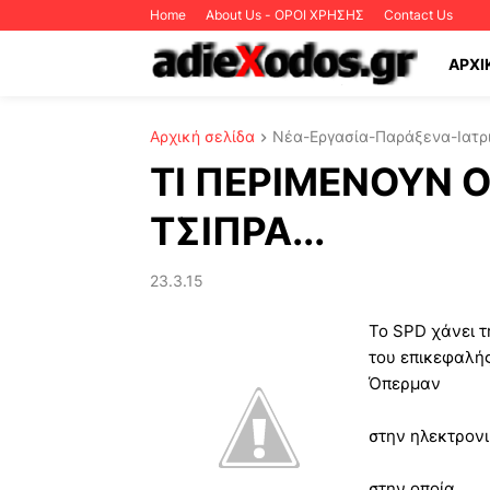
Home
About Us - ΟΡΟΙ ΧΡΗΣΗΣ
Contact Us
ΑΡΧΙ
Αρχική σελίδα
Νέα-Εργασία-Παράξενα-Ιατρι
ΤΙ ΠΕΡΙΜΕΝΟΥΝ 
ΤΣΙΠΡΑ...
23.3.15
Το SPD χάνει τ
του επικεφαλή
Όπερμαν
στην ηλεκτρονικ
στην οποία