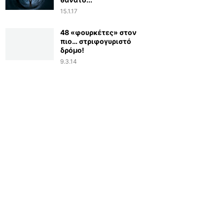
15.1.17
48 «φουρκέτες» στον
πιο… στριφογυριστό
δρόμο!
9.3.14