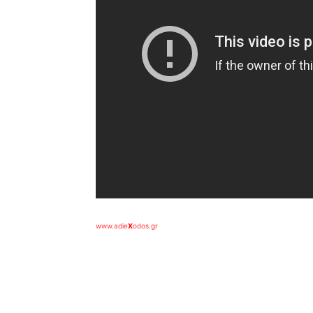
www.adie
X
odos.gr