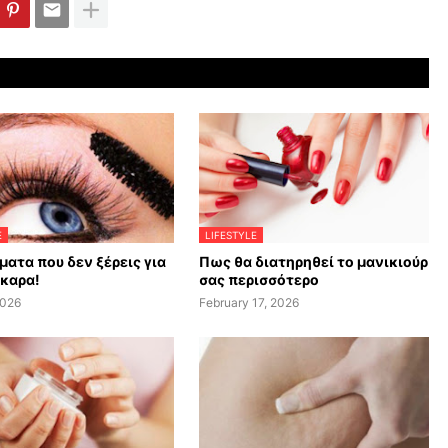
E
LIFESTYLE
ματα που δεν ξέρεις για
Πως θα διατηρηθεί το μανικιούρ
σκαρα!
σας περισσότερο
2026
February 17, 2026