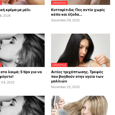
E
LIFESTYLE
κή κρέμα με μέλι
Κυτταρίτιδα; Πες αντίο χωρίς
κόπο και έξοδα...
8, 2026
December 09, 2025
E
LIFESTYLE
στο λαιμό; 5 tips για να
Αιτίες τριχόπτωσης. Τροφές
φύγετε!
που βοηθούν στην υγεία των
μαλλιών
 04, 2025
November 23, 2025