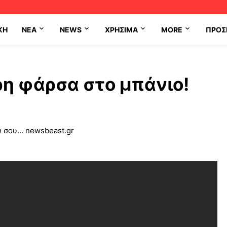
ΚΗ
NEA
NEWS
ΧΡΉΣΙΜΑ
MORE
ΠΡΟΣ
ρη φάρσα στο μπάνιο!
σου... newsbeast.gr