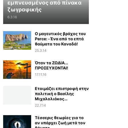
εμπνευσμένος από πίνακα
ζωγραφικής
6.3.16
Ο μαγευτικός βράχος του
Perce: -Ένα από τα επτά
θαύματα του Καναδά!
25.3.14
Όταν τα ΖΩΔΙΑ...
ΠΡΟΣΕΥΧΟΝΤΑΙ!
17.11.16
Ετοιμάζει επιστροφή στην
πολιτική ο Βασίλης
Μιχαλολιάκος…
22.7.14
Τέσσερις θεωρίες για το
αν υπάρχει ζωή μετά τον
θάνατο...