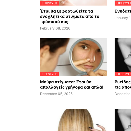
LIFESTYLE
LIFESTYL
Έτσι θα ξεφορτωθείτε τα
Ενυδατι
ενοχλητικά στίγματα από το
January 1
πρόσωπό σας
February 08, 2026
LIFESTYLE
LIFESTYL
Μαύρα στίγματα: Έτσι θα
Ρυτίδες 
απαλλαγείς γρήγορα και απλά!
τις απο
December 05, 2025
December