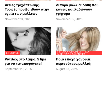
Αιτίες τριχόπτωσης.
Λιπαρά μαλλιά: Λάθη που
Τροφές που βοηθούν στην
κάνεις και λαδώνουν
υγεία των μαλλιών
γρήγορα
November 23, 2025
November 05, 2025
ΓΥΝΑΊΚΑ-ΟΜΟΡΦΙΆ-ΥΓΕΊΑ-
LIFESTYLE
ΜΑΚΙΓΙΆΖ-ΚΑΛΛΥΝΤΙΚΆ
Ρυτίδες στο λαιμό; 5 tips
Ποια εποχή χάνουμε
για να τις αποφύγετε!
περισσότερα μαλλιά;
September 29, 2025
August 13, 2025