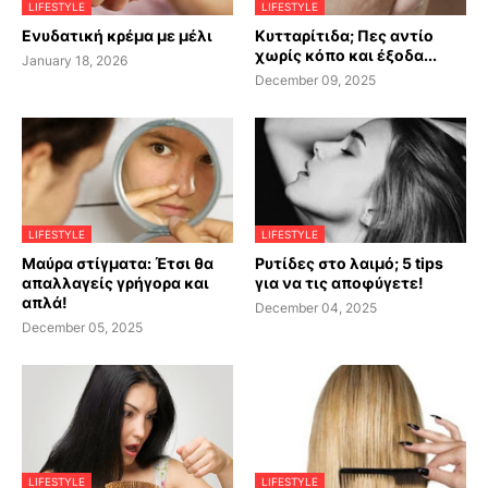
LIFESTYLE
LIFESTYLE
Ενυδατική κρέμα με μέλι
Κυτταρίτιδα; Πες αντίο
χωρίς κόπο και έξοδα...
January 18, 2026
December 09, 2025
LIFESTYLE
LIFESTYLE
Μαύρα στίγματα: Έτσι θα
Ρυτίδες στο λαιμό; 5 tips
απαλλαγείς γρήγορα και
για να τις αποφύγετε!
απλά!
December 04, 2025
December 05, 2025
LIFESTYLE
LIFESTYLE