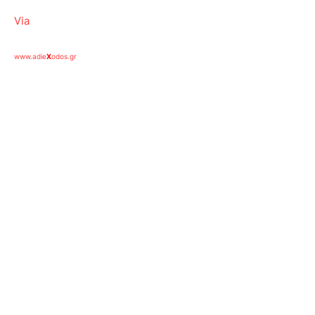
Via
www.adie
X
odos.gr