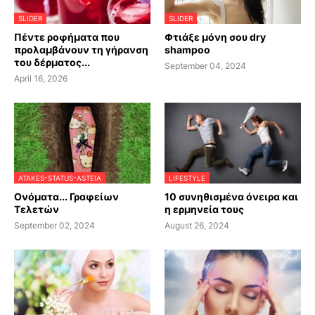
SLIDER
SLIDER
Πέντε ροφήματα που
Φτιάξε μόνη σου dry
προλαμβάνουν τη γήρανση
shampoo
του δέρματος...
September 04, 2024
April 16, 2026
ATAKES-STATUS-ASTEIA
LIFESTYLE
Ονόματα... Γραφείων
10 συνηθισμένα όνειρα και
Τελετών
η ερμηνεία τους
September 02, 2024
August 26, 2024