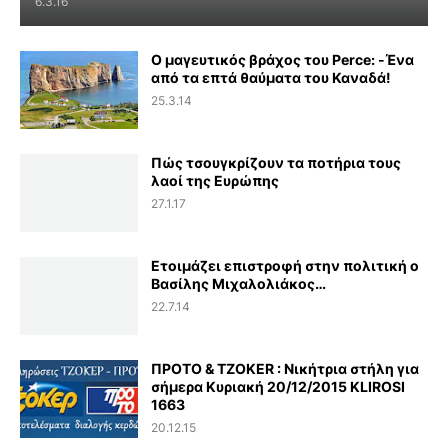
6.3.16
Ο μαγευτικός βράχος του Perce: -Ένα
από τα επτά θαύματα του Καναδά!
25.3.14
Πώς τσουγκρίζουν τα ποτήρια τους
λαοί της Ευρώπης
27.1.17
Ετοιμάζει επιστροφή στην πολιτική ο
Βασίλης Μιχαλολιάκος…
22.7.14
ΠΡΟΤΟ & TZOKER : Νικήτρια στήλη για
σήμερα Κυριακή 20/12/2015 KLIROSI
1663
20.12.15