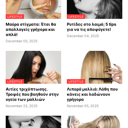
LIFESTYLE
LIFESTYLE
Μαύρα στίγματα: Έτσι θα
Ρυτίδες στο λαιμό; 5 tips
απαλλαγείς γρήγορα και
για να τις αποφύγετε!
απλά!
December 04, 2025
December 05, 2025
LIFESTYLE
LIFESTYLE
Αιτίες τριχόπτωσης.
Λιπαρά μαλλιά: Λάθη που
Τροφές που βοηθούν στην
κάνεις και λαδώνουν
υγεία των μαλλιών
γρήγορα
November 23, 2025
November 05, 2025