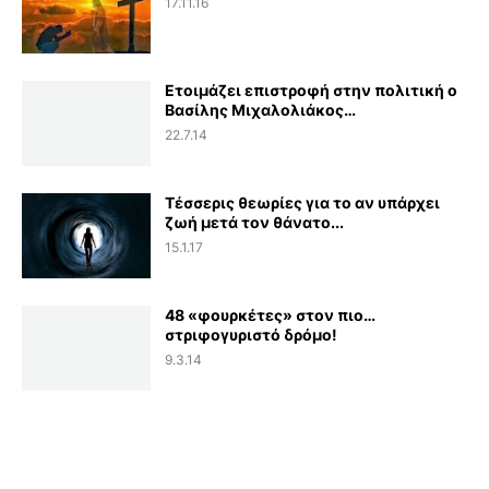
17.11.16
Ετοιμάζει επιστροφή στην πολιτική ο
Βασίλης Μιχαλολιάκος…
22.7.14
Τέσσερις θεωρίες για το αν υπάρχει
ζωή μετά τον θάνατο...
15.1.17
48 «φουρκέτες» στον πιο…
στριφογυριστό δρόμο!
9.3.14