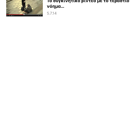
Το συγκινητικό βίντεο με το τεράστιο
νόημα…
5.7.14