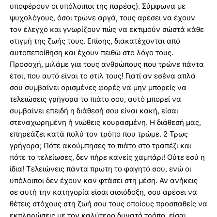
υποφέρουν οι υπόλοιποι της παρέας). Σύμφωνα με
ψυχολόγους, όσοι τρώνε αργά, τους αρέσει να έχουν
τον έλεγχο και γνωρίζουν πώς να εκτιμούν σώστά κάθε
στιγμή της ζωής τους. Επίσης, διακατέχονται από
αυτοπεποίθηση και έχουν πειθώ στο λόγο τους.
Προσοχή, μιλάμε για τους ανθρώπους που τρώνε πάντα
έτσι, που αυτό είναι το στιλ τους! Γιατί αν εσένα απλά
σου συμβαίνει ορισμένες φορές να μην μπορείς να
τελειώσεις γρήγορα το πιάτο σου, αυτό μπορεί να
συμβαίνει επειδή η διάθεσή σου είναι κακή, είσαι
στεναχωρημένη ή νιώθεις κουρασμένη. Η διάθεσή μας,
επηρεάζει κατά πολύ τον τρόπο που τρώμε. 2 Τρως
γρήγορα; Πότε ακούμπησες το πιάτο στο τραπέζι και
πότε το τελείωσες, δεν πήρε κανείς χαμπάρι! Ούτε εσύ η
ίδια! Τελειώνεις πάντα πρώτη το φαγητό σου, ενώ οι
υπόλοιποι δεν έχουν καν φτάσει στη μέση. Αν ανήκεις
σε αυτή την κατηγορία είσαι αισιόδοξη, σου αρέσει να
θέτεις στόχους στη ζωή σου τους οποίους προσπαθείς να
εκπληρώσεις με τον καλύτερο δυνατό τρόπο, είσαι