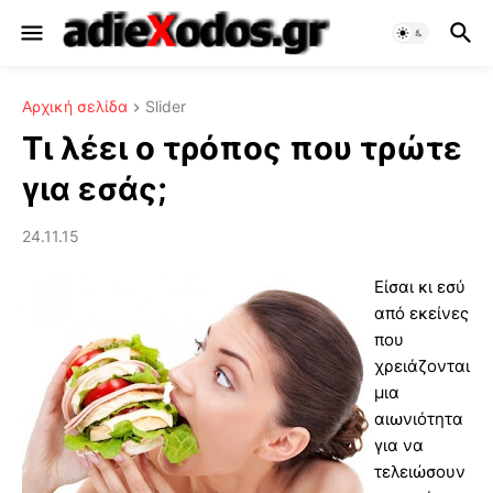
Αρχική σελίδα
Slider
Τι λέει ο τρόπος που τρώτε
για εσάς;
24.11.15
Είσαι κι εσύ
από εκείνες
που
χρειάζονται
μια
αιωνιότητα
για να
τελειώσουν