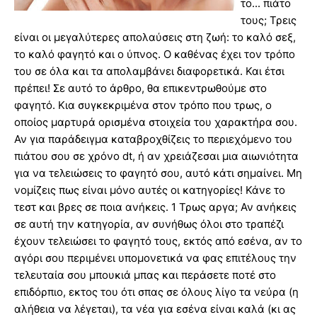
το... πιάτο
τους; Τρεις
είναι οι μεγαλύτερες απoλαύσεις στη ζωή: το καλό σεξ,
το καλό φαγητό και ο ύπνος. Ο καθένας έχει τον τρόπο
του σε όλα και τα απολαμβάνει διαφορετικά. Και έτσι
πρέπει! Σε αυτό το άρθρο, θα επικεντρωθούμε στο
φαγητό. Κια συγκεκριμένα στον τρόπο που τρως, ο
οποίος μαρτυρά ορισμένα στοιχεία του χαρακτήρα σου.
Αν για παράδειγμα καταβροχθίζεις το περιεχόμενο του
πιάτου σου σε χρόνο dt, ή αν χρειάζεσαι μια αιωνιότητα
για να τελειώσεις το φαγητό σου, αυτό κάτι σημαίνει. Μη
νομίζεις πως είναι μόνο αυτές οι κατηγορίες! Κάνε το
τεστ και βρες σε ποια ανήκεις. 1 Τρως αργα; Αν ανήκεις
σε αυτή την κατηγορία, αν συνήθως όλοι στο τραπέζι
έχουν τελειώσει το φαγητό τους, εκτός από εσένα, αν το
αγόρι σου περιμένει υπομονετικά να φας επιτέλους την
τελευταία σου μπουκιά μπας και περάσετε ποτέ στο
επιδόρπιο, εκτος του ότι σπας σε όλους λίγο τα νεύρα (η
αλήθεια να λέγεται), τα νέα για εσένα είναι καλά (κι ας