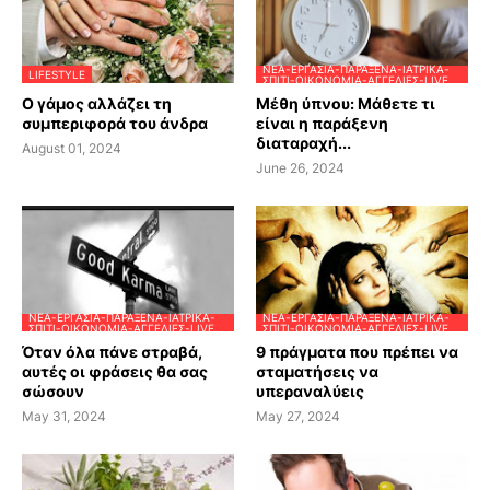
ΝΈΑ-ΕΡΓΑΣΊΑ-ΠΑΡΆΞΕΝΑ-ΙΑΤΡΙΚΆ-
LIFESTYLE
ΣΠΊΤΙ-ΟΙΚΟΝΟΜΊΑ-ΑΓΓΕΛΊΕΣ-LIVE
Ο γάμος αλλάζει τη
Μέθη ύπνου: Μάθετε τι
συμπεριφορά του άνδρα
είναι η παράξενη
διαταραχή...
August 01, 2024
June 26, 2024
ΝΈΑ-ΕΡΓΑΣΊΑ-ΠΑΡΆΞΕΝΑ-ΙΑΤΡΙΚΆ-
ΝΈΑ-ΕΡΓΑΣΊΑ-ΠΑΡΆΞΕΝΑ-ΙΑΤΡΙΚΆ-
ΣΠΊΤΙ-ΟΙΚΟΝΟΜΊΑ-ΑΓΓΕΛΊΕΣ-LIVE
ΣΠΊΤΙ-ΟΙΚΟΝΟΜΊΑ-ΑΓΓΕΛΊΕΣ-LIVE
Όταν όλα πάνε στραβά,
9 πράγματα που πρέπει να
αυτές οι φράσεις θα σας
σταματήσεις να
σώσουν
υπεραναλύεις
May 31, 2024
May 27, 2024