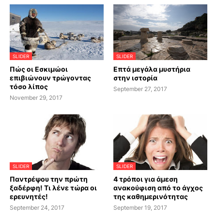
SLIDER
SLIDER
Πώς οι Εσκιμώοι
Επτά μεγάλα μυστήρια
επιβιώνουν τρώγοντας
στην ιστορία
τόσο λίπος
September 27, 2017
November 29, 2017
SLIDER
SLIDER
Παντρέψου την πρώτη
4 τρόποι για άμεση
ξαδέρφη! Τι λένε τώρα οι
ανακούφιση από το άγχος
ερευνητές!
της καθημερινότητας
September 24, 2017
September 19, 2017