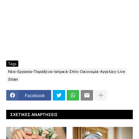
Tags
Νέα-Εργασία-Παράξενα-Ιατρικά-Σπίτι-Οικονομία-Αγγελίες-Live
Slider
Facebook
ΣΧΕΤΙΚΈΣ ΑΝΑΡΤΉΣΕΙΣ