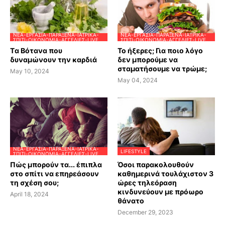
ΝΈΑ-ΕΡΓΑΣΊΑ-ΠΑΡΆΞΕΝΑ-ΙΑΤΡΙΚΆ-
ΝΈΑ-ΕΡΓΑΣΊΑ-ΠΑΡΆΞΕΝΑ-ΙΑΤΡΙΚΆ-
ΣΠΊΤΙ-ΟΙΚΟΝΟΜΊΑ-ΑΓΓΕΛΊΕΣ-LIVE
ΣΠΊΤΙ-ΟΙΚΟΝΟΜΊΑ-ΑΓΓΕΛΊΕΣ-LIVE
Tα Βότανα που
Το ήξερες; Για ποιο λόγο
δυναμώνουν την καρδιά
δεν μπορούμε να
σταματήσουμε να τρώμε;
May 10, 2024
May 04, 2024
ΝΈΑ-ΕΡΓΑΣΊΑ-ΠΑΡΆΞΕΝΑ-ΙΑΤΡΙΚΆ-
LIFESTYLE
ΣΠΊΤΙ-ΟΙΚΟΝΟΜΊΑ-ΑΓΓΕΛΊΕΣ-LIVE
Πώς μπορούν τα... έπιπλα
Όσοι παρακολουθούν
στο σπίτι να επηρεάσουν
καθημερινά τουλάχιστον 3
τη σχέση σου;
ώρες τηλεόραση
κινδυνεύουν με πρόωρο
April 18, 2024
θάνατο
December 29, 2023