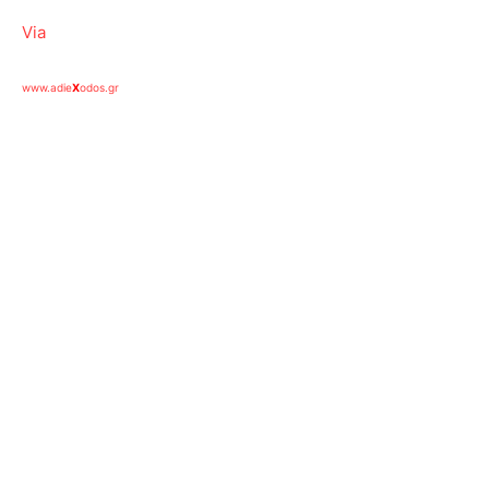
Via
www.adie
X
odos.gr