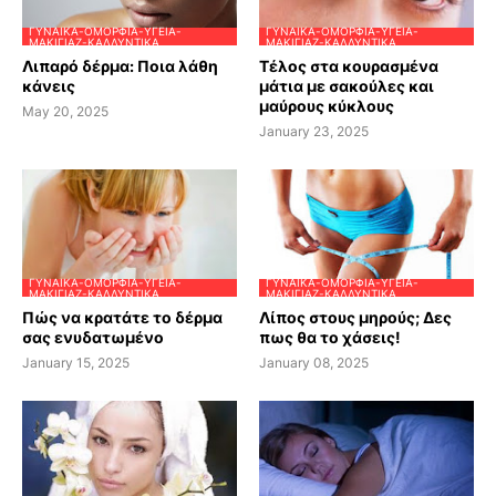
ΓΥΝΑΊΚΑ-ΟΜΟΡΦΙΆ-ΥΓΕΊΑ-
ΓΥΝΑΊΚΑ-ΟΜΟΡΦΙΆ-ΥΓΕΊΑ-
ΜΑΚΙΓΙΆΖ-ΚΑΛΛΥΝΤΙΚΆ
ΜΑΚΙΓΙΆΖ-ΚΑΛΛΥΝΤΙΚΆ
Λιπαρό δέρμα: Ποια λάθη
Τέλος στα κουρασμένα
κάνεις
μάτια με σακούλες και
μαύρους κύκλους
May 20, 2025
January 23, 2025
ΓΥΝΑΊΚΑ-ΟΜΟΡΦΙΆ-ΥΓΕΊΑ-
ΓΥΝΑΊΚΑ-ΟΜΟΡΦΙΆ-ΥΓΕΊΑ-
ΜΑΚΙΓΙΆΖ-ΚΑΛΛΥΝΤΙΚΆ
ΜΑΚΙΓΙΆΖ-ΚΑΛΛΥΝΤΙΚΆ
Πώς να κρατάτε το δέρμα
Λίπος στους μηρούς; Δες
σας ενυδατωμένο
πως θα το χάσεις!
January 15, 2025
January 08, 2025