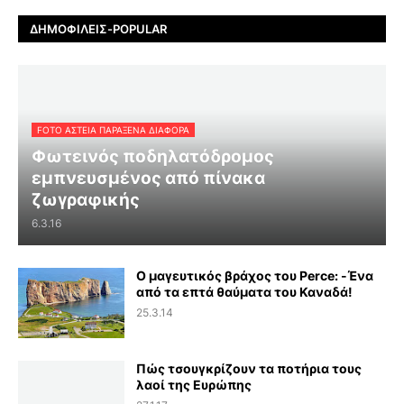
ΔΗΜΟΦΙΛΕΊΣ-POPULAR
FOTO ΑΣΤΕΙΑ ΠΑΡΑΞΕΝΑ ΔΙΑΦΟΡΑ
Φωτεινός ποδηλατόδρομος
εμπνευσμένος από πίνακα
ζωγραφικής
6.3.16
Ο μαγευτικός βράχος του Perce: -Ένα
από τα επτά θαύματα του Καναδά!
25.3.14
Πώς τσουγκρίζουν τα ποτήρια τους
λαοί της Ευρώπης