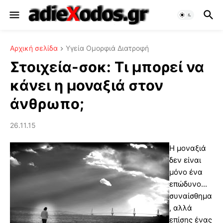
Αρχική σελίδα
Υγεία Ομορφιά Διατροφή
Στοιχεία-σοκ: Τι μπορεί να
κάνει η μοναξιά στον
άνθρωπο;
26.11.15
Η μοναξιά
δεν είναι
μόνο ένα
επώδυνο...
συναίσθημα
, αλλά
επίσης ένας