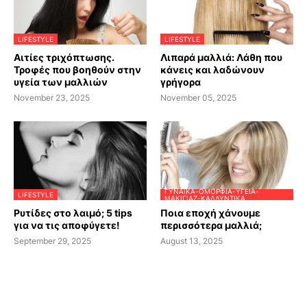
LIFESTYLE
LIFESTYLE
Αιτίες τριχόπτωσης.
Λιπαρά μαλλιά: Λάθη που
Τροφές που βοηθούν στην
κάνεις και λαδώνουν
υγεία των μαλλιών
γρήγορα
November 23, 2025
November 05, 2025
ΓΥΝΑΊΚΑ-ΟΜΟΡΦΙΆ-ΥΓΕΊΑ-
LIFESTYLE
ΜΑΚΙΓΙΆΖ-ΚΑΛΛΥΝΤΙΚΆ
Ρυτίδες στο λαιμό; 5 tips
Ποια εποχή χάνουμε
για να τις αποφύγετε!
περισσότερα μαλλιά;
September 29, 2025
August 13, 2025