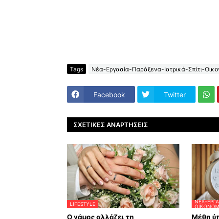
Tags
Νέα-Εργασία-Παράξενα-Ιατρικά-Σπίτι-Οικον
Facebook
Twitter
ΣΧΕΤΙΚΈΣ ΑΝΑΡΤΉΣΕΙΣ
ΝΈΑ-ΕΡΓΑ
LIFESTYLE
ΟΙΚΟΝΟΜΊ
Ο γάμος αλλάζει τη
Μέθη ύπ