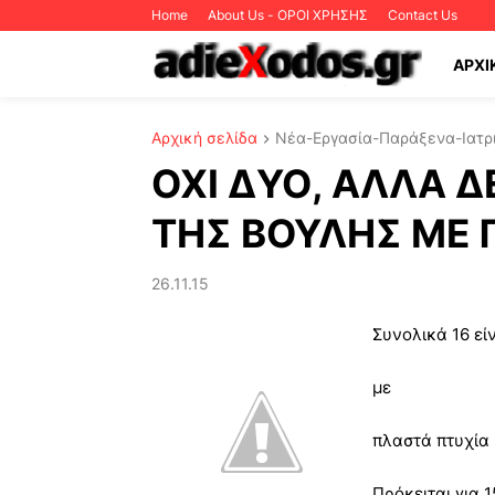
Home
About Us - ΟΡΟΙ ΧΡΗΣΗΣ
Contact Us
ΑΡΧΙ
Αρχική σελίδα
Νέα-Εργασία-Παράξενα-Ιατρι
ΟΧΙ ΔΥΟ, ΑΛΛΑ Δ
ΤΗΣ ΒΟΥΛΗΣ ΜΕ 
26.11.15
Συνολικά 16 εί
με
πλαστά πτυχία 
Πρόκειται για 