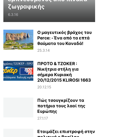
ζωγραφικής
6.3.16
Ο μαγευτικός βράχος του
Perce: -Ένα από τα επτά
θαύματα του Καναδά!
25.3.14
ΠΡΟΤΟ & TZOKER :
Νικήτρια στήλη για
σήμερα Κυριακή
20/12/2015 KLIROSI 1663
20.12.15
Πώς τσουγκρίζουν τα
ποτήρια τους λαοί της
Ευρώπης
27.1.17
Ετοιμάζει επιστροφή στην
πολιτική ο Βασίλης