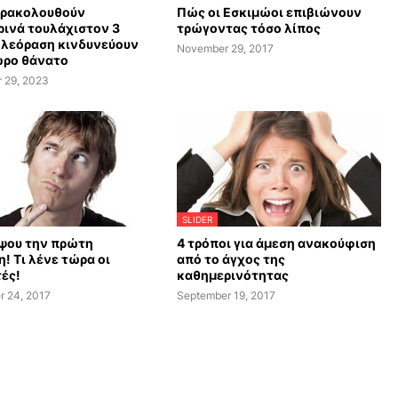
αρακολουθούν
Πώς οι Εσκιμώοι επιβιώνουν
ινά τουλάχιστον 3
τρώγοντας τόσο λίπος
ηλεόραση κινδυνεύουν
November 29, 2017
ωρο θάνατο
 29, 2023
SLIDER
ψου την πρώτη
4 τρόποι για άμεση ανακούφιση
! Τι λένε τώρα οι
από το άγχος της
ές!
καθημερινότητας
r 24, 2017
September 19, 2017