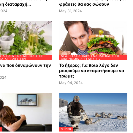
η διαταραχή...
φράσεις θα σας σώσουν
 2024
May 31, 2024
ΣΊΑ-ΠΑΡΆΞΕΝΑ-ΙΑΤΡΙΚΆ-ΣΠΊΤΙ-
ΝΈΑ-ΕΡΓΑΣΊΑ-ΠΑΡΆΞΕΝΑ-ΙΑΤΡΙΚΆ-ΣΠΊΤΙ-
Α-ΑΓΓΕΛΊΕΣ-LIVE
ΟΙΚΟΝΟΜΊΑ-ΑΓΓΕΛΊΕΣ-LIVE
ανα που δυναμώνουν την
Το ήξερες; Για ποιο λόγο δεν
μπορούμε να σταματήσουμε να
τρώμε;
2024
May 04, 2024
E
SLIDER