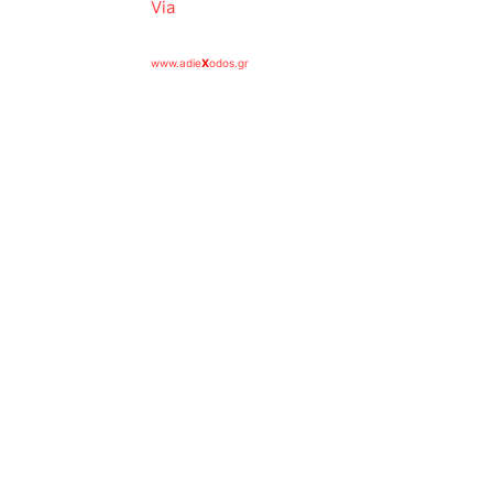
Via
www.adie
X
odos.gr