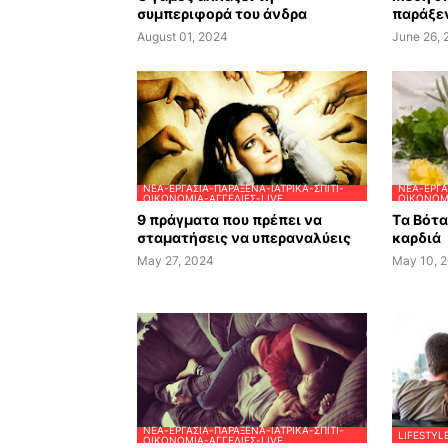
συμπεριφορά του άνδρα
παράξεν
August 01, 2024
June 26,
ΝΈΑ-ΕΡΓΑΣΊΑ-ΠΑΡΆΞΕΝΑ-ΙΑΤΡΙΚΆ-ΣΠΊΤΙ-
ΝΈΑ-ΕΡΓΑ
ΟΙΚΟΝΟΜΊΑ-ΑΓΓΕΛΊΕΣ-LIVE
ΟΙΚΟΝΟΜΊ
9 πράγματα που πρέπει να
Tα Βότ
σταματήσεις να υπεραναλύεις
καρδιά
May 27, 2024
May 10, 
ΝΈΑ-ΕΡΓΑΣΊΑ-ΠΑΡΆΞΕΝΑ-ΙΑΤΡΙΚΆ-ΣΠΊΤΙ-
LIFESTYL
ΟΙΚΟΝΟΜΊΑ-ΑΓΓΕΛΊΕΣ-LIVE