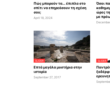
Πώς μπορούν τα... έπιπλα στο
Όσοι π
σπίτι να επηρεάσουν τη σχέση
καθημερ
σου;
ώρες τ
με πρό
April 18, 2024
December
SLIDER
SLIDER
Επτά μεγάλα μυστήρια στην
Παντρέ
ιστορία
ξαδέρφη
ερευνητ
September 27, 2017
Septembe