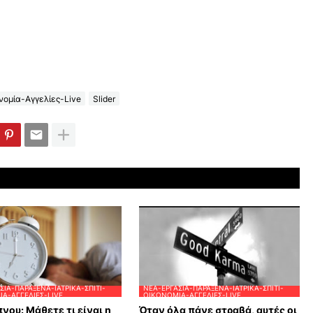
ομία-Αγγελίες-Live
Slider
ΣΊΑ-ΠΑΡΆΞΕΝΑ-ΙΑΤΡΙΚΆ-ΣΠΊΤΙ-
ΝΈΑ-ΕΡΓΑΣΊΑ-ΠΑΡΆΞΕΝΑ-ΙΑΤΡΙΚΆ-ΣΠΊΤΙ-
Α-ΑΓΓΕΛΊΕΣ-LIVE
ΟΙΚΟΝΟΜΊΑ-ΑΓΓΕΛΊΕΣ-LIVE
νου: Μάθετε τι είναι η
Όταν όλα πάνε στραβά, αυτές οι