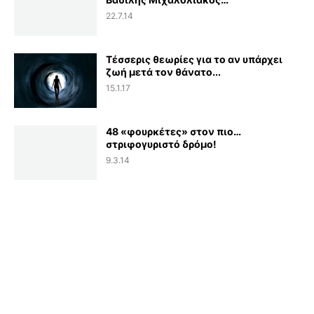
22.7.14
Τέσσερις θεωρίες για το αν υπάρχει
ζωή μετά τον θάνατο...
15.1.17
48 «φουρκέτες» στον πιο…
στριφογυριστό δρόμο!
9.3.14