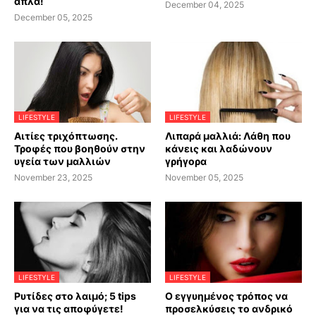
απλά!
December 04, 2025
December 05, 2025
LIFESTYLE
LIFESTYLE
Αιτίες τριχόπτωσης.
Λιπαρά μαλλιά: Λάθη που
Τροφές που βοηθούν στην
κάνεις και λαδώνουν
υγεία των μαλλιών
γρήγορα
November 23, 2025
November 05, 2025
LIFESTYLE
LIFESTYLE
Ρυτίδες στο λαιμό; 5 tips
Ο εγγυημένος τρόπος να
για να τις αποφύγετε!
προσελκύσεις το ανδρικό