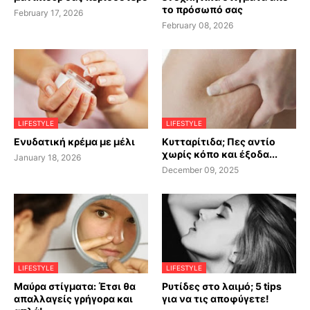
το πρόσωπό σας
February 17, 2026
February 08, 2026
LIFESTYLE
LIFESTYLE
Ενυδατική κρέμα με μέλι
Κυτταρίτιδα; Πες αντίο
χωρίς κόπο και έξοδα...
January 18, 2026
December 09, 2025
LIFESTYLE
LIFESTYLE
Μαύρα στίγματα: Έτσι θα
Ρυτίδες στο λαιμό; 5 tips
απαλλαγείς γρήγορα και
για να τις αποφύγετε!