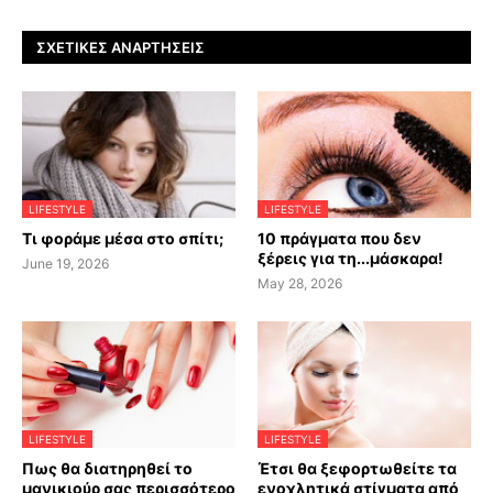
ΣΧΕΤΙΚΈΣ ΑΝΑΡΤΉΣΕΙΣ
LIFESTYLE
LIFESTYLE
Τι φοράμε μέσα στο σπίτι;
10 πράγματα που δεν
ξέρεις για τη...μάσκαρα!
June 19, 2026
May 28, 2026
LIFESTYLE
LIFESTYLE
Πως θα διατηρηθεί το
Έτσι θα ξεφορτωθείτε τα
μανικιούρ σας περισσότερο
ενοχλητικά στίγματα από