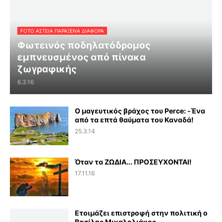
FOTO ΑΣΤΕΙΑ ΠΑΡΑΞΕΝΑ ΔΙΑΦΟΡΑ
Φωτεινός ποδηλατόδρομος
εμπνευσμένος από πίνακα
ζωγραφικής
6.3.16
Ο μαγευτικός βράχος του Perce: -Ένα
από τα επτά θαύματα του Καναδά!
25.3.14
Όταν τα ΖΩΔΙΑ... ΠΡΟΣΕΥΧΟΝΤΑΙ!
17.11.16
Ετοιμάζει επιστροφή στην πολιτική ο
Βασίλης Μιχαλολιάκος…