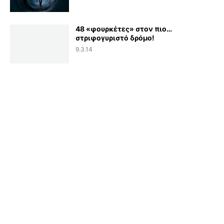
48 «φουρκέτες» στον πιο…
στριφογυριστό δρόμο!
9.3.14