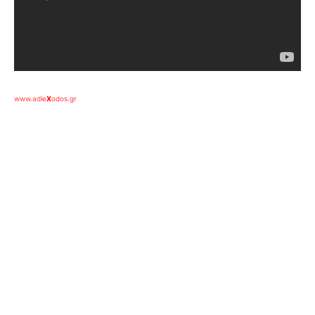
www.adie
X
odos.gr