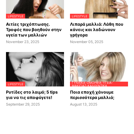
LIFESTYLE
LIFESTYLE
Αιτίες τριχόπτωσης.
Λιπαρά μαλλιά: Λάθη που
Τροφές που βοηθούν στην
κάνεις και λαδώνουν
υγεία των μαλλιών
γρήγορα
November 23, 2025
November 05, 2025
ΓΥΝΑΊΚΑ-ΟΜΟΡΦΙΆ-ΥΓΕΊΑ-
LIFESTYLE
ΜΑΚΙΓΙΆΖ-ΚΑΛΛΥΝΤΙΚΆ
Ρυτίδες στο λαιμό; 5 tips
Ποια εποχή χάνουμε
για να τις αποφύγετε!
περισσότερα μαλλιά;
September 29, 2025
August 13, 2025