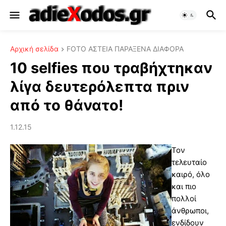
Αρχική σελίδα
FOTO ΑΣΤΕΙΑ ΠΑΡΑΞΕΝΑ ΔΙΑΦΟΡΑ
10 selfies που τραβήχτηκαν
λίγα δευτερόλεπτα πριν
από το θάνατο!
1.12.15
Τον
τελευταίο
καιρό, όλο
και πιο
πολλοί
άνθρωποι,
ενδίδουν