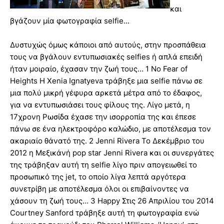
και
βγάζουν μία φωτογραφία selfie...
Δυστυχώς όμως κάποιοι από αυτούς, στην προσπάθεια
τους να βγάλουν εντυπωσιακές selfies ή απλά επειδή
ήταν μοιραίο, έχασαν την ζωή τους… 1 No Fear of
Heights Η Xenia Ignatyeva τράβηξε μια selfie πάνω σε
μια πολύ μικρή γέφυρα αρκετά μέτρα από το έδαφος,
για να εντυπωσιάσει τους φίλους της. Λίγο μετά, η
17χρονη Ρωσίδα έχασε την ισορροπία της και έπεσε
πάνω σε ένα ηλεκτροφόρο καλώδιο, με αποτέλεσμα τον
ακαριαίο θάνατό της. 2 Jenni Rivera Το Δεκέμβριο του
2012 η Μεξικάνή pop star Jenni Rivera και οι συνεργάτες
της τράβηξαν αυτή τη selfie λίγο πριν απογειωθεί το
προσωπικό της jet, το οποίο λίγα λεπτά αργότερα
συνετρίβη με αποτέλεσμα όλοι οι επιβαίνοντες να
χάσουν τη ζωή τους… 3 Happy Στις 26 Απριλίου του 2014
Courtney Sanford τράβηξε αυτή τη φωτογραφία ενώ