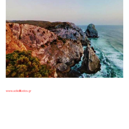
www.adie
X
odos.gr