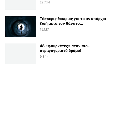
22.7.14
Τέσσερις θεωρίες για το αν υπάρχει
ζωή μετά τον θάνατο...
15.1.17
48 «φουρκέτες» στον πιο…
στριφογυριστό δρόμο!
9.3.14