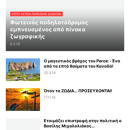
FOTO ΑΣΤΕΙΑ ΠΑΡΑΞΕΝΑ ΔΙΑΦΟΡΑ
Φωτεινός ποδηλατόδρομος
εμπνευσμένος από πίνακα
ζωγραφικής
6.3.16
Ο μαγευτικός βράχος του Perce: -Ένα
από τα επτά θαύματα του Καναδά!
25.3.14
Όταν τα ΖΩΔΙΑ... ΠΡΟΣΕΥΧΟΝΤΑΙ!
17.11.16
Ετοιμάζει επιστροφή στην πολιτική ο
Βασίλης Μιχαλολιάκος…