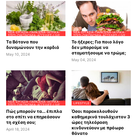
ΝΈΑ-ΕΡΓΑΣΊΑ-ΠΑΡΆΞΕΝΑ-ΙΑΤΡΙΚΆ-
ΝΈΑ-ΕΡΓΑΣΊΑ-ΠΑΡΆΞΕΝΑ-ΙΑΤΡΙΚΆ-
ΣΠΊΤΙ-ΟΙΚΟΝΟΜΊΑ-ΑΓΓΕΛΊΕΣ-LIVE
ΣΠΊΤΙ-ΟΙΚΟΝΟΜΊΑ-ΑΓΓΕΛΊΕΣ-LIVE
Tα Βότανα που
Το ήξερες; Για ποιο λόγο
δυναμώνουν την καρδιά
δεν μπορούμε να
σταματήσουμε να τρώμε;
May 10, 2024
May 04, 2024
ΝΈΑ-ΕΡΓΑΣΊΑ-ΠΑΡΆΞΕΝΑ-ΙΑΤΡΙΚΆ-
LIFESTYLE
ΣΠΊΤΙ-ΟΙΚΟΝΟΜΊΑ-ΑΓΓΕΛΊΕΣ-LIVE
Πώς μπορούν τα... έπιπλα
Όσοι παρακολουθούν
στο σπίτι να επηρεάσουν
καθημερινά τουλάχιστον 3
τη σχέση σου;
ώρες τηλεόραση
κινδυνεύουν με πρόωρο
April 18, 2024
θάνατο