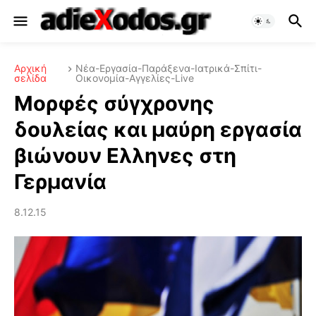
Αρχική
Νέα-Εργασία-Παράξενα-Ιατρικά-Σπίτι-
σελίδα
Οικονομία-Αγγελίες-Live
Μορφές σύγχρονης
δουλείας και μαύρη εργασία
βιώνουν Ελληνες στη
Γερμανία
8.12.15