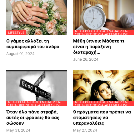
ΝΈΑ-ΕΡΓΑΣΊΑ-ΠΑΡΆΞΕΝΑ-ΙΑΤΡΙΚΆ-
LIFESTYLE
ΣΠΊΤΙ-ΟΙΚΟΝΟΜΊΑ-ΑΓΓΕΛΊΕΣ-LIVE
Ο γάμος αλλάζει τη
Μέθη ύπνου: Μάθετε τι
συμπεριφορά του άνδρα
είναι η παράξενη
διαταραχή...
August 01, 2024
June 26, 2024
ΝΈΑ-ΕΡΓΑΣΊΑ-ΠΑΡΆΞΕΝΑ-ΙΑΤΡΙΚΆ-
ΝΈΑ-ΕΡΓΑΣΊΑ-ΠΑΡΆΞΕΝΑ-ΙΑΤΡΙΚΆ-
ΣΠΊΤΙ-ΟΙΚΟΝΟΜΊΑ-ΑΓΓΕΛΊΕΣ-LIVE
ΣΠΊΤΙ-ΟΙΚΟΝΟΜΊΑ-ΑΓΓΕΛΊΕΣ-LIVE
Όταν όλα πάνε στραβά,
9 πράγματα που πρέπει να
αυτές οι φράσεις θα σας
σταματήσεις να
σώσουν
υπεραναλύεις
May 31, 2024
May 27, 2024