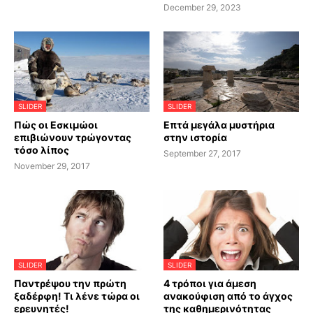
December 29, 2023
SLIDER
SLIDER
Πώς οι Εσκιμώοι
Επτά μεγάλα μυστήρια
επιβιώνουν τρώγοντας
στην ιστορία
τόσο λίπος
September 27, 2017
November 29, 2017
SLIDER
SLIDER
Παντρέψου την πρώτη
4 τρόποι για άμεση
ξαδέρφη! Τι λένε τώρα οι
ανακούφιση από το άγχος
ερευνητές!
της καθημερινότητας