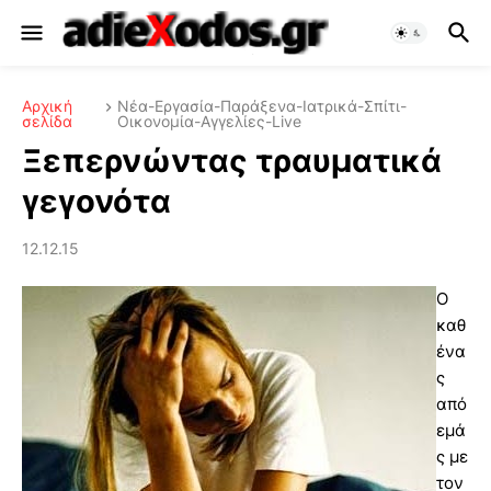
Αρχική
Νέα-Εργασία-Παράξενα-Ιατρικά-Σπίτι-
σελίδα
Οικονομία-Αγγελίες-Live
Ξεπερνώντας τραυματικά
γεγονότα
12.12.15
Ο
καθ
ένα
ς
από
εμά
ς με
τον