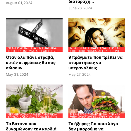
διαταραχή...
August 01, 2024
June 26, 2024
ΝΈΑ-ΕΡΓΑΣΊΑ-ΠΑΡΆΞΕΝΑ-ΙΑΤΡΙΚΆ-
ΝΈΑ-ΕΡΓΑΣΊΑ-ΠΑΡΆΞΕΝΑ-ΙΑΤΡΙΚΆ-
ΣΠΊΤΙ-ΟΙΚΟΝΟΜΊΑ-ΑΓΓΕΛΊΕΣ-LIVE
ΣΠΊΤΙ-ΟΙΚΟΝΟΜΊΑ-ΑΓΓΕΛΊΕΣ-LIVE
Όταν όλα πάνε στραβά,
9 πράγματα που πρέπει να
αυτές οι φράσεις θα σας
σταματήσεις να
σώσουν
υπεραναλύεις
May 31, 2024
May 27, 2024
ΝΈΑ-ΕΡΓΑΣΊΑ-ΠΑΡΆΞΕΝΑ-ΙΑΤΡΙΚΆ-
ΝΈΑ-ΕΡΓΑΣΊΑ-ΠΑΡΆΞΕΝΑ-ΙΑΤΡΙΚΆ-
ΣΠΊΤΙ-ΟΙΚΟΝΟΜΊΑ-ΑΓΓΕΛΊΕΣ-LIVE
ΣΠΊΤΙ-ΟΙΚΟΝΟΜΊΑ-ΑΓΓΕΛΊΕΣ-LIVE
Tα Βότανα που
Το ήξερες; Για ποιο λόγο
δυναμώνουν την καρδιά
δεν μπορούμε να