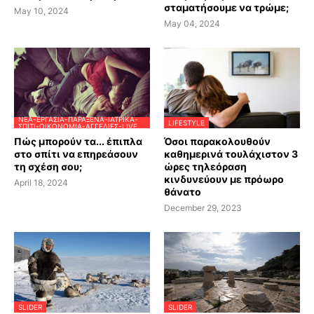
σταματήσουμε να τρώμε;
May 10, 2024
May 04, 2024
ΝΈΑ-ΕΡΓΑΣΊΑ-ΠΑΡΆΞΕΝΑ-ΙΑΤΡΙΚΆ-
LIFESTYLE
ΣΠΊΤΙ-ΟΙΚΟΝΟΜΊΑ-ΑΓΓΕΛΊΕΣ-LIVE
Πώς μπορούν τα... έπιπλα
Όσοι παρακολουθούν
στο σπίτι να επηρεάσουν
καθημερινά τουλάχιστον 3
τη σχέση σου;
ώρες τηλεόραση
κινδυνεύουν με πρόωρο
April 18, 2024
θάνατο
December 29, 2023
SLIDER
SLIDER