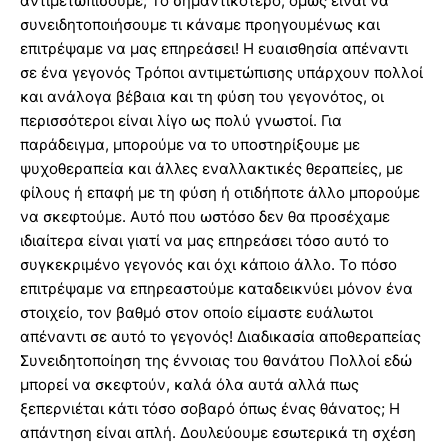
αντιμετωπίσουμε; Το σημαντικότερο, όμως είναι να
συνειδητοποιήσουμε τι κάναμε προηγουμένως και
επιτρέψαμε να μας επηρεάσει! Η ευαισθησία απέναντι
σε ένα γεγονός Τρόποι αντιμετώπισης υπάρχουν πολλοί
και ανάλογα βέβαια και τη φύση του γεγονότος, οι
περισσότεροι είναι λίγο ως πολύ γνωστοί. Για
παράδειγμα, μπορούμε να το υποστηρίξουμε με
ψυχοθεραπεία και άλλες εναλλακτικές θεραπείες, με
φίλους ή επαφή με τη φύση ή οτιδήποτε άλλο μπορούμε
να σκεφτούμε. Αυτό που ωστόσο δεν θα προσέχαμε
ιδιαίτερα είναι γιατί να μας επηρεάσει τόσο αυτό το
συγκεκριμένο γεγονός και όχι κάποιο άλλο. Το πόσο
επιτρέψαμε να επηρεαστούμε καταδεικνύει μόνον ένα
στοιχείο, τον βαθμό στον οποίο είμαστε ευάλωτοι
απέναντι σε αυτό το γεγονός! Διαδικασία αποθεραπείας
Συνειδητοποίηση της έννοιας του θανάτου Πολλοί εδώ
μπορεί να σκεφτούν, καλά όλα αυτά αλλά πως
ξεπερνιέται κάτι τόσο σοβαρό όπως ένας θάνατος; Η
απάντηση είναι απλή. Δουλεύουμε εσωτερικά τη σχέση