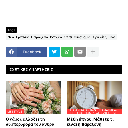
Tags
Νέα-Εργασία-Παράξενα-Ιατρικά-Σπίτι-Οικονομία-Αγγελίες-Live
Facebook
ΣΧΕΤΙΚΈΣ ΑΝΑΡΤΉΣΕΙΣ
ΝΈΑ-ΕΡΓΑΣΊΑ-ΠΑΡΆΞΕΝΑ-ΙΑΤΡΙΚΆ-
LIFESTYLE
ΣΠΊΤΙ-ΟΙΚΟΝΟΜΊΑ-ΑΓΓΕΛΊΕΣ-LIVE
Ο γάμος αλλάζει τη
Μέθη ύπνου: Μάθετε τι
συμπεριφορά του άνδρα
είναι η παράξενη