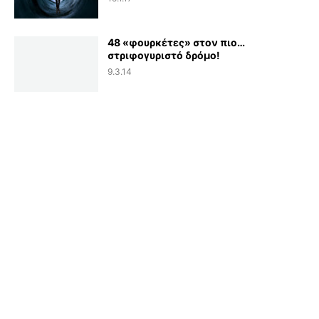
48 «φουρκέτες» στον πιο…
στριφογυριστό δρόμο!
9.3.14