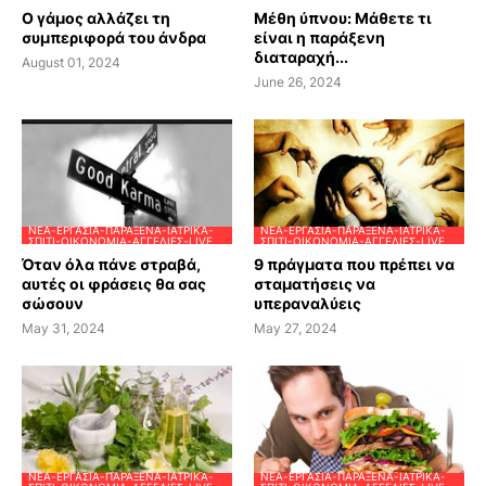
Ο γάμος αλλάζει τη
Μέθη ύπνου: Μάθετε τι
συμπεριφορά του άνδρα
είναι η παράξενη
διαταραχή...
August 01, 2024
June 26, 2024
ΝΈΑ-ΕΡΓΑΣΊΑ-ΠΑΡΆΞΕΝΑ-ΙΑΤΡΙΚΆ-
ΝΈΑ-ΕΡΓΑΣΊΑ-ΠΑΡΆΞΕΝΑ-ΙΑΤΡΙΚΆ-
ΣΠΊΤΙ-ΟΙΚΟΝΟΜΊΑ-ΑΓΓΕΛΊΕΣ-LIVE
ΣΠΊΤΙ-ΟΙΚΟΝΟΜΊΑ-ΑΓΓΕΛΊΕΣ-LIVE
Όταν όλα πάνε στραβά,
9 πράγματα που πρέπει να
αυτές οι φράσεις θα σας
σταματήσεις να
σώσουν
υπεραναλύεις
May 31, 2024
May 27, 2024
ΝΈΑ-ΕΡΓΑΣΊΑ-ΠΑΡΆΞΕΝΑ-ΙΑΤΡΙΚΆ-
ΝΈΑ-ΕΡΓΑΣΊΑ-ΠΑΡΆΞΕΝΑ-ΙΑΤΡΙΚΆ-