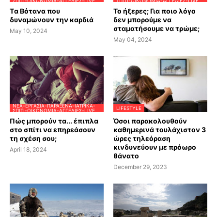
ΣΠΊΤΙ-ΟΙΚΟΝΟΜΊΑ-ΑΓΓΕΛΊΕΣ-LIVE
ΣΠΊΤΙ-ΟΙΚΟΝΟΜΊΑ-ΑΓΓΕΛΊΕΣ-LIVE
Tα Βότανα που
Το ήξερες; Για ποιο λόγο
δυναμώνουν την καρδιά
δεν μπορούμε να
σταματήσουμε να τρώμε;
May 10, 2024
May 04, 2024
ΝΈΑ-ΕΡΓΑΣΊΑ-ΠΑΡΆΞΕΝΑ-ΙΑΤΡΙΚΆ-
LIFESTYLE
ΣΠΊΤΙ-ΟΙΚΟΝΟΜΊΑ-ΑΓΓΕΛΊΕΣ-LIVE
Πώς μπορούν τα... έπιπλα
Όσοι παρακολουθούν
στο σπίτι να επηρεάσουν
καθημερινά τουλάχιστον 3
τη σχέση σου;
ώρες τηλεόραση
κινδυνεύουν με πρόωρο
April 18, 2024
θάνατο
December 29, 2023