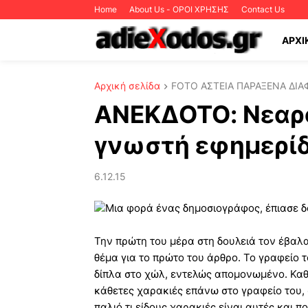
Home
About Us - ΟΡΟΙ ΧΡΗΣΗΣ
Contact Us
ΑΡΧΙ
Αρχική σελίδα
FOTO ΑΣΤΕΙΑ ΠΑΡΑΞΕΝΑ ΔΙΑ
ΑΝΕΚΔΟΤΟ: Νεαρό
γνωστή εφημερί
6.12.15
Μια φορά ένας δημοσιογράφος, έπιασε δο
Την πρώτη του μέρα στη δουλειά τον έβαλα
θέμα για το πρώτο του άρθρο. Το γραφείο
δίπλα στο χώλ, εντελώς απομονωμένο. Καθ
κάθετες χαρακιές επάνω στο γραφείο του, 
παλιό τι είδους χαρακιές είναι αυτές και πο