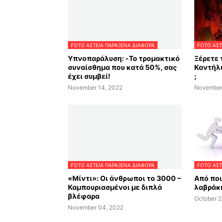
FOTO ΑΣΤΕΙΑ ΠΑΡΑΞΕΝΑ ΔΙΑΦΟΡΑ
FOTO ΑΣΤ
Υπνοπαράλυση: -Το τρομακτικό
Ξέρετε 
συναίσθημα που κατά 50%, σας
Καντήλι
έχει συμβεί!
;
November 14, 2022
November
FOTO ΑΣΤΕΙΑ ΠΑΡΑΞΕΝΑ ΔΙΑΦΟΡΑ
FOTO ΑΣΤ
«Μίντι»: Oι άνθρωποι το 3000 –
Από που
Καμπουριασμένοι με διπλά
λαβράκι
βλέφαρα
October 2
November 04, 2022