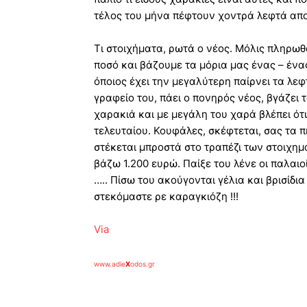
τέλος του μήνα πέφτουν χοντρά λεφτά απο
Τι στοιχήματα, ρωτά ο νέος. Μόλις πληρωθ
ποσό και βάζουμε τα μόρια μας ένας – ένα
όποιος έχει την μεγαλύτερη παίρνει τα λε
γραφείο του, πάει ο πονηρός νέος, βγάζει τ
χαρακιά και με μεγάλη του χαρά βλέπει ότ
τελευταίου. Κουφάλες, σκέφτεται, σας τα 
στέκεται μπροστά στο τραπέζι των στοιχημ
βάζω 1.200 ευρώ. Παίξε του λένε οι παλαιοί 
….. Πίσω του ακούγονται γέλια και βρισίδια
στεκόμαστε ρε καραγκιόζη !!!
Via
www.adie
X
odos.gr