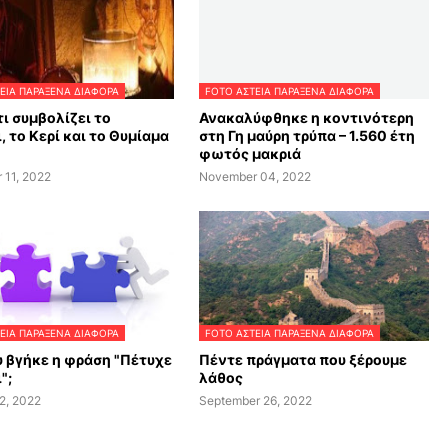
ΕΙΑ ΠΑΡΑΞΕΝΑ ΔΙΑΦΟΡΑ
FOTO ΑΣΤΕΙΑ ΠΑΡΑΞΕΝΑ ΔΙΑΦΟΡΑ
τι συμβολίζει το
Ανακαλύφθηκε η κοντινότερη
, το Κερί και το Θυμίαμα
στη Γη μαύρη τρύπα – 1.560 έτη
φωτός μακριά
 11, 2022
November 04, 2022
ΕΙΑ ΠΑΡΑΞΕΝΑ ΔΙΑΦΟΡΑ
FOTO ΑΣΤΕΙΑ ΠΑΡΑΞΕΝΑ ΔΙΑΦΟΡΑ
 βγήκε η φράση "Πέτυχε
Πέντε πράγματα που ξέρουμε
";
λάθος
2, 2022
September 26, 2022