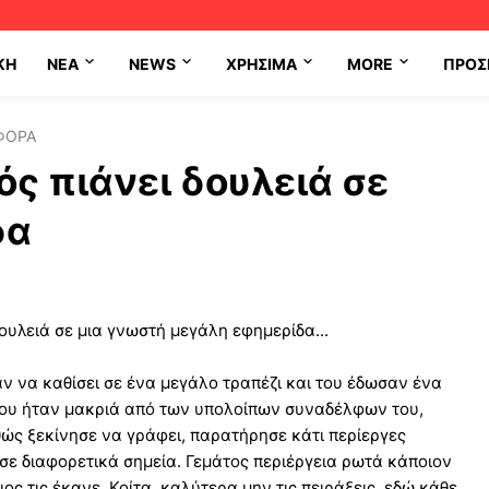
ΚΗ
NEA
NEWS
ΧΡΉΣΙΜΑ
MORE
ΠΡΟΣ
ΦΟΡΑ
ς πιάνει δουλειά σε
δα
υλειά σε μια γνωστή μεγάλη εφημερίδα...
ν να καθίσει σε ένα μεγάλο τραπέζι και του έδωσαν ένα
 του ήταν μακριά από των υπολοίπων συναδέλφων του,
ώς ξεκίνησε να γράφει, παρατήρησε κάτι περίεργες
σε διαφορετικά σημεία. Γεμάτος περιέργεια ρωτά κάποιον
ιος τις έκανε. Κοίτα, καλύτερα μην τις πειράξεις, εδώ κάθε