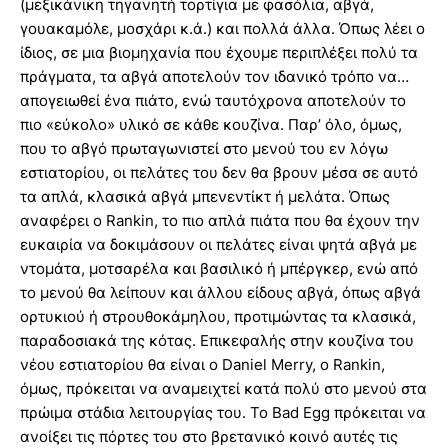
(μεξικάνικη τηγανητή τορτίγια με φασόλια, αβγά,
γουακαμόλε, μοσχάρι κ.ά.) και πολλά άλλα. Όπως λέει ο
ίδιος, σε μια βιομηχανία που έχουμε περιπλέξει πολύ τα
πράγματα, τα αβγά αποτελούν τον ιδανικό τρόπο να…
απογειωθεί ένα πιάτο, ενώ ταυτόχρονα αποτελούν το
πιο «εύκολο» υλικό σε κάθε κουζίνα. Παρ’ όλο, όμως,
που το αβγό πρωταγωνιστεί στο μενού του εν λόγω
εστιατορίου, οι πελάτες του δεν θα βρουν μέσα σε αυτό
τα απλά, κλασικά αβγά μπενεντίκτ ή μελάτα. Όπως
αναφέρει ο Rankin, το πιο απλά πιάτα που θα έχουν την
ευκαιρία να δοκιμάσουν οι πελάτες είναι ψητά αβγά με
ντομάτα, μοτσαρέλα και βασιλικό ή μπέργκερ, ενώ από
το μενού θα λείπουν και άλλου είδους αβγά, όπως αβγά
ορτυκιού ή στρουθοκάμηλου, προτιμώντας τα κλασικά,
παραδοσιακά της κότας. Επικεφαλής στην κουζίνα του
νέου εστιατορίου θα είναι ο Daniel Merry, ο Rankin,
όμως, πρόκειται να αναμειχτεί κατά πολύ στο μενού στα
πρώιμα στάδια λειτουργίας του. Το Bad Egg πρόκειται να
ανοίξει τις πόρτες του στο βρετανικό κοινό αυτές τις