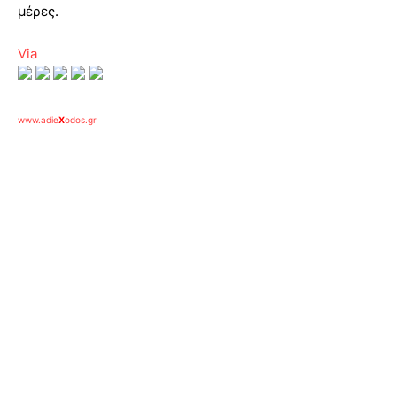
μέρες.
Via
www.adie
X
odos.gr