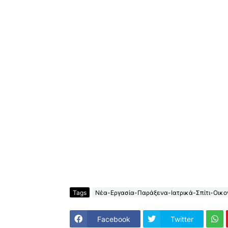
Tags
Νέα-Εργασία-Παράξενα-Ιατρικά-Σπίτι-Οικον
Facebook
Twitter