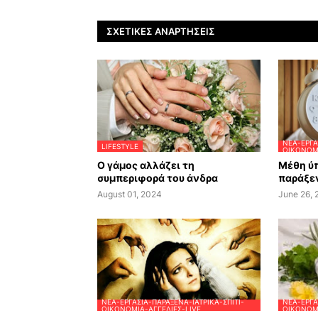
ΣΧΕΤΙΚΈΣ ΑΝΑΡΤΉΣΕΙΣ
ΝΈΑ-ΕΡΓΑ
LIFESTYLE
ΟΙΚΟΝΟΜΊ
Ο γάμος αλλάζει τη
Μέθη ύπ
συμπεριφορά του άνδρα
παράξεν
August 01, 2024
June 26,
ΝΈΑ-ΕΡΓΑΣΊΑ-ΠΑΡΆΞΕΝΑ-ΙΑΤΡΙΚΆ-ΣΠΊΤΙ-
ΝΈΑ-ΕΡΓΑ
ΟΙΚΟΝΟΜΊΑ-ΑΓΓΕΛΊΕΣ-LIVE
ΟΙΚΟΝΟΜΊ