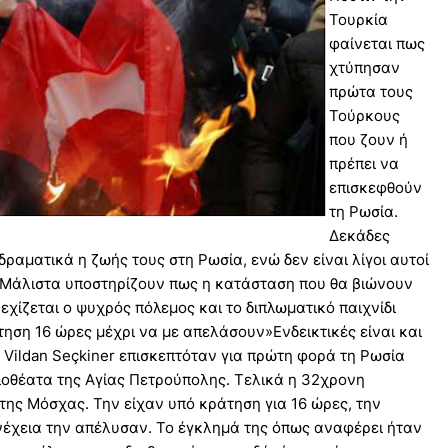
Τουρκία
φαίνεται πως
χτύπησαν
πρώτα τους
Τούρκους
που ζουν ή
πρέπει να
επισκεφθούν
τη Ρωσία.
Δεκάδες
δραματικά η ζωής τους στη Ρωσία, ενώ δεν είναι λίγοι αυτοί
. Μάλιστα υποστηρίζουν πως η κατάσταση που θα βιώνουν
νεχίζεται ο ψυχρός πόλεμος και το διπλωματικό παιχνίδι
ηση 16 ώρες μέχρι να με απελάσουν»Ενδεικτικές είναι και
H Vildan Seçkiner επισκεπτόταν για πρώτη φορά τη Ρωσία
ιοθέατα της Αγίας Πετρούπολης. Τελικά η 32χρονη
ης Μόσχας. Την είχαν υπό κράτηση για 16 ώρες, την
υνέχεια την απέλυσαν. Το έγκλημά της όπως αναφέρει ήταν