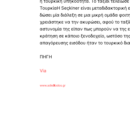
η τουρκική υπηκοότητα. Το ταξίδι τελείωσε
ΤουρκίαΗ Seçkiner είναι μεταδιδακτορική 
δώσει μία διάλεξη σε μια μικρή ομάδα φοιτ
χρειάστηκε να την ακυρώσει, αφού το ταξί
αστυνομία της είπαν πως μπορούν να της ε
κράτηση σε κάποιο ξενοδοχείο, ωστόσο τη
απαγόρευσης εισόδου ήταν το τουρκικό δια
ΠΗΓΗ
Via
www.adie
X
odos.gr