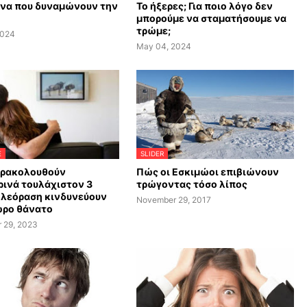
ανα που δυναμώνουν την
Το ήξερες; Για ποιο λόγο δεν
μπορούμε να σταματήσουμε να
τρώμε;
2024
May 04, 2024
E
SLIDER
αρακολουθούν
Πώς οι Εσκιμώοι επιβιώνουν
ινά τουλάχιστον 3
τρώγοντας τόσο λίπος
ηλεόραση κινδυνεύουν
November 29, 2017
ωρο θάνατο
 29, 2023