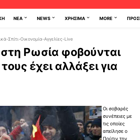
ΚΗ
NEA
NEWS
ΧΡΉΣΙΜΑ
MORE
ΠΡΟΣ
κά-Σπίτι-Οικονομία-Αγγελίες-Live
 στη Ρωσία φοβούνται
τους έχει αλλάξει για
Οι σοβαρές
συνέπειες με
τις οποίες
απείλησε ο
Πούτιν την