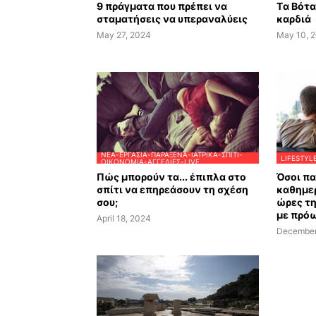
9 πράγματα που πρέπει να
Tα Βότ
σταματήσεις να υπεραναλύεις
καρδιά
May 27, 2024
May 10, 
ΝΈΑ-ΕΡΓΑΣΊΑ-ΠΑΡΆΞΕΝΑ-ΙΑΤΡΙΚΆ-ΣΠΊΤΙ-
LIFESTYL
ΟΙΚΟΝΟΜΊΑ-ΑΓΓΕΛΊΕΣ-LIVE
Πώς μπορούν τα... έπιπλα στο
Όσοι π
σπίτι να επηρεάσουν τη σχέση
καθημερ
σου;
ώρες τ
με πρό
April 18, 2024
December