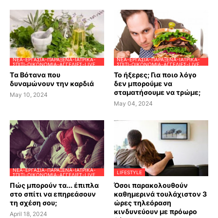
ΝΈΑ-ΕΡΓΑΣΊΑ-ΠΑΡΆΞΕΝΑ-ΙΑΤΡΙΚΆ-
ΝΈΑ-ΕΡΓΑΣΊΑ-ΠΑΡΆΞΕΝΑ-ΙΑΤΡΙΚΆ-
ΣΠΊΤΙ-ΟΙΚΟΝΟΜΊΑ-ΑΓΓΕΛΊΕΣ-LIVE
ΣΠΊΤΙ-ΟΙΚΟΝΟΜΊΑ-ΑΓΓΕΛΊΕΣ-LIVE
Tα Βότανα που
Το ήξερες; Για ποιο λόγο
δυναμώνουν την καρδιά
δεν μπορούμε να
σταματήσουμε να τρώμε;
May 10, 2024
May 04, 2024
ΝΈΑ-ΕΡΓΑΣΊΑ-ΠΑΡΆΞΕΝΑ-ΙΑΤΡΙΚΆ-
LIFESTYLE
ΣΠΊΤΙ-ΟΙΚΟΝΟΜΊΑ-ΑΓΓΕΛΊΕΣ-LIVE
Πώς μπορούν τα... έπιπλα
Όσοι παρακολουθούν
στο σπίτι να επηρεάσουν
καθημερινά τουλάχιστον 3
τη σχέση σου;
ώρες τηλεόραση
κινδυνεύουν με πρόωρο
April 18, 2024