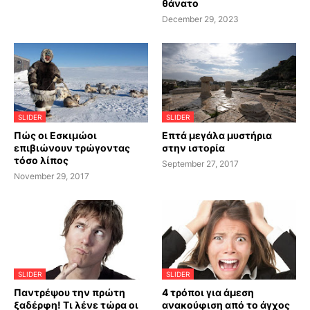
θάνατο
December 29, 2023
SLIDER
SLIDER
Πώς οι Εσκιμώοι
Επτά μεγάλα μυστήρια
επιβιώνουν τρώγοντας
στην ιστορία
τόσο λίπος
September 27, 2017
November 29, 2017
SLIDER
SLIDER
Παντρέψου την πρώτη
4 τρόποι για άμεση
ξαδέρφη! Τι λένε τώρα οι
ανακούφιση από το άγχος