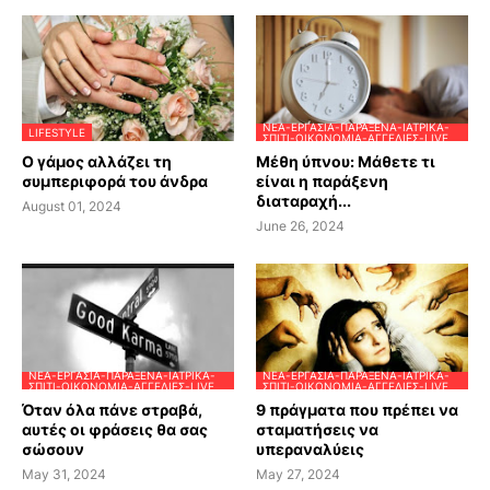
ΝΈΑ-ΕΡΓΑΣΊΑ-ΠΑΡΆΞΕΝΑ-ΙΑΤΡΙΚΆ-
LIFESTYLE
ΣΠΊΤΙ-ΟΙΚΟΝΟΜΊΑ-ΑΓΓΕΛΊΕΣ-LIVE
Ο γάμος αλλάζει τη
Μέθη ύπνου: Μάθετε τι
συμπεριφορά του άνδρα
είναι η παράξενη
διαταραχή...
August 01, 2024
June 26, 2024
ΝΈΑ-ΕΡΓΑΣΊΑ-ΠΑΡΆΞΕΝΑ-ΙΑΤΡΙΚΆ-
ΝΈΑ-ΕΡΓΑΣΊΑ-ΠΑΡΆΞΕΝΑ-ΙΑΤΡΙΚΆ-
ΣΠΊΤΙ-ΟΙΚΟΝΟΜΊΑ-ΑΓΓΕΛΊΕΣ-LIVE
ΣΠΊΤΙ-ΟΙΚΟΝΟΜΊΑ-ΑΓΓΕΛΊΕΣ-LIVE
Όταν όλα πάνε στραβά,
9 πράγματα που πρέπει να
αυτές οι φράσεις θα σας
σταματήσεις να
σώσουν
υπεραναλύεις
May 31, 2024
May 27, 2024