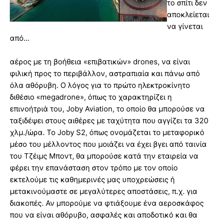
το σπίτι δεν
αποκλείεται
να γίνεται
από...
αέρος με τη βοήθεια «επιβατικών» drones, να είναι
φιλική προς το περιβάλλον, αστραπιαία και πάνω από
όλα αθόρυβη. Ο λόγος για το πρώτο ηλεκτροκίνητο
διθέσιο «megadrone», όπως το χαρακτηρίζει η
επινοήτριά του, Joby Aviation, το οποίο θα μπορούσε να
ταξιδέψει στους αιθέρες με ταχύτητα που αγγίζει τα 320
χλμ./ώρα. Το Joby S2, όπως ονομάζεται το μεταφορικό
μέσο του μέλλοντος που μοιάζει να έχει βγει από ταινία
του Τζέιμς Μποντ, θα μπορούσε κατά την εταιρεία να
φέρει την επανάσταση στον τρόπο με τον οποίο
εκτελούμε τις καθημερινές μας υποχρεώσεις ή
μετακινούμαστε σε μεγαλύτερες αποστάσεις, π.χ. για
διακοπές. Αν μπορούμε να φτιάξουμε ένα αεροσκάφος
που να είναι αθόρυβο, ασφαλές και αποδοτικό και θα