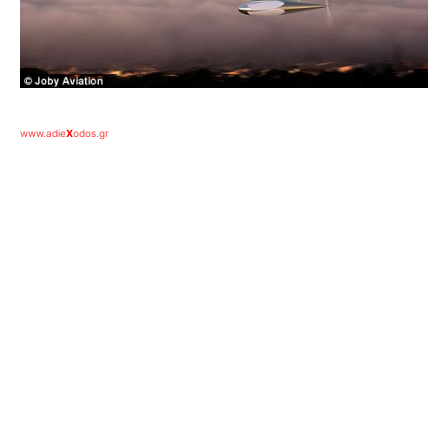
www.adie
X
odos.gr