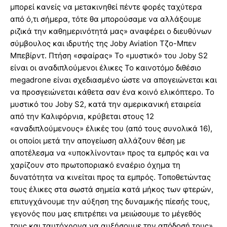
μπορεί κανείς να μετακινηθεί πέντε φορές ταχύτερα
από ό,τι σήμερα, τότε θα μπορούσαμε να αλλάξουμε
ριζικά την καθημερινότητά μας» αναφέρει ο διευθύνων
σύμβουλος και ιδρυτής της Joby Aviation Τζο-Μπεν
Μπεβίρντ. Πτήση «σφαίρας» Το «μυστικό» του Joby S2
είναι οι αναδιπλούμενοι έλικες Το καινοτόμο διθέσιο
megadrone είναι σχεδιασμένο ώστε να απογειώνεται και
να προσγειώνεται κάθετα σαν ένα κοινό ελικόπτερο. Το
μυστικό του Joby S2, κατά την αμερικανική εταιρεία
από την Καλιφόρνια, κρύβεται στους 12
«αναδιπλούμενους» έλικές του (από τους συνολικά 16),
οι οποίοι μετά την απογείωση αλλάζουν θέση με
αποτέλεσμα να «υποκλίνονται» προς τα εμπρός και να
χαρίζουν στο πρωτοποριακό εναέριο όχημα τη
δυνατότητα να κινείται προς τα εμπρός. Τοποθετώντας
τους έλικες στα σωστά σημεία κατά μήκος των φτερών,
επιτυγχάνουμε την αύξηση της δυναμικής πίεσής τους,
γεγονός που μας επιτρέπει να μειώσουμε το μέγεθός
τους και ταυτόχρονα να αυξήσουμε την απόδοσή τους»