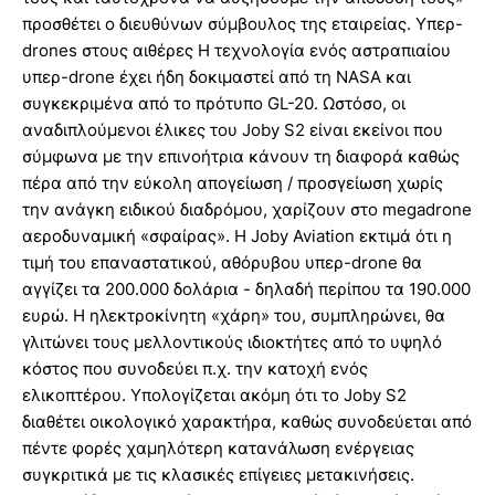
προσθέτει ο διευθύνων σύμβουλος της εταιρείας. Υπερ-
drones στους αιθέρες Η τεχνολογία ενός αστραπιαίου
υπερ-drone έχει ήδη δοκιμαστεί από τη NASA και
συγκεκριμένα από το πρότυπο GL-20. Ωστόσο, οι
αναδιπλούμενοι έλικες του Joby S2 είναι εκείνοι που
σύμφωνα με την επινοήτρια κάνουν τη διαφορά καθώς
πέρα από την εύκολη απογείωση / προσγείωση χωρίς
την ανάγκη ειδικού διαδρόμου, χαρίζουν στο megadrone
αεροδυναμική «σφαίρας». Η Joby Aviation εκτιμά ότι η
τιμή του επαναστατικού, αθόρυβου υπερ-drone θα
αγγίζει τα 200.000 δολάρια - δηλαδή περίπου τα 190.000
ευρώ. Η ηλεκτροκίνητη «χάρη» του, συμπληρώνει, θα
γλιτώνει τους μελλοντικούς ιδιοκτήτες από το υψηλό
κόστος που συνοδεύει π.χ. την κατοχή ενός
ελικοπτέρου. Υπολογίζεται ακόμη ότι το Joby S2
διαθέτει οικολογικό χαρακτήρα, καθώς συνοδεύεται από
πέντε φορές χαμηλότερη κατανάλωση ενέργειας
συγκριτικά με τις κλασικές επίγειες μετακινήσεις.