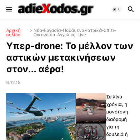
Αρχική
Νέα-Εργασία-Παράξενα-Ιατρικά-Σπίτι-
σελίδα
Οικονομία-Αγγελίες-Live
Υπερ-drone: Το μέλλον των
αστικών μετακινήσεων
στον... αέρα!
6.12.15
Σε λίγα
χρόνια, η
μονότονη
διαδρομή
για τη
δουλειά ή