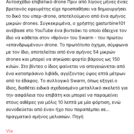
Αυτοσχέδιο επιβατικό drone Πριν από λίγους μήνες ένας
βρετανός εφευρέτης είχε προσπαθήσει να δημιουργήσει
το δικό του υπερ-drone, αποτελούμενο από ένα σμήνος
μικρών drones. Συγκεκριμένα, ο χρήστης gasturbine101
ανέβασε στο YouTube ένα βιντεάκι το οποίο έδειχνε τον
ίδιο να κάθεται στον «θρόνο» του Swarm - του πρώτου
«επανδρωμένου» drone. Το πρωτότυπο όχημα, σύμφωνα
με τον ίδιο, αποτελείται από ένα σμήνος 54 μικρών
drones και μπορεί να σηκώσει φορτίο βάρους ως 150
κιλών. Στο βίντεο ο ίδιος φαίνεται να απογειώνεται από
ένα καταπράσινο λιβάδι, αγγίζοντας ύψος επτά μέτρων
από το έδαφος. Το συλλογικό Swarm, όπως εξηγεί ο
ίδιος, διαθέτει ειδικά σχεδιασμένο μεταλλικό σκελετό για
την ασφάλεια του επιβάτη και μπορεί να παραμείνει
στους αιθέρες για μόλις 10 λεπτά με μία φόρτιση, ενώ
συνοδεύεται από έναν ήχο που παραπέμπει σε...
πραγματικό σμήνος μελισσών. Πηγή
Via