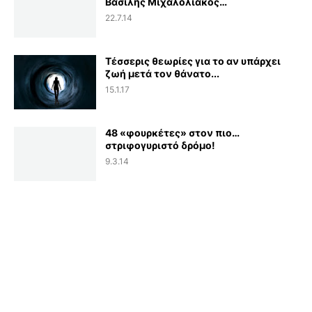
Βασίλης Μιχαλολιάκος…
22.7.14
Τέσσερις θεωρίες για το αν υπάρχει
ζωή μετά τον θάνατο...
15.1.17
48 «φουρκέτες» στον πιο…
στριφογυριστό δρόμο!
9.3.14