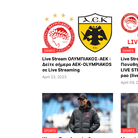
GAMES
GAMES
Live Stream ΟΛΥΜΠΙΑΚΟΣ-AEK :
Live St
Δείτε σήμερα AEK-OLYMPIAKOS
Παναθην
σε Live Streaming
LIVE S
pao (liv
April 23, 2023
April 09,
SPORTS
SPORTS