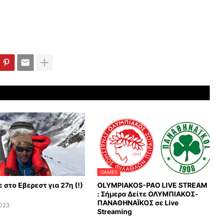
E
GAMES
 στο Εβερεστ για 27η (!)
OLYMPIAKOS-PAO LIVE STREAM
: Σήμερα Δείτε ΟΛΥΜΠΙΑΚΟΣ-
ΠΑΝΑΘΗΝΑΪΚΟΣ σε Live
2023
Streaming