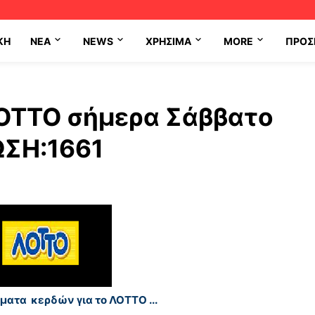
ΚΗ
NEA
NEWS
ΧΡΉΣΙΜΑ
MORE
ΠΡΟΣ
LOTTO σήμερα Σάββατο
ΩΣΗ:1661
ματα κερδών για το ΛΟΤΤΟ ...