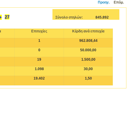
Προηγ.
Επόμ.
27
+
Σύνολο στηλών:
845.892
α
Επιτυχίες
Κέρδη ανά επιτυχία
1
962.808,44
0
50.000,00
19
1.500,00
1.098
30,00
19.402
1,50
αν
ΟΠΑΠ
... ΛΟΤΤΟ Νικήτρια στήλη > Κατηγορίες επιτυχιών Διανεμόμενα
ΤΖΑΚΠΟΤ
ROSEON LOTO PROSFATI TELEFTAIA KLIROSI ΛΟΤΤΟ ΝΙΚΗΤΡΙΑ ΣΤΗΛΗ αριθμοί λοττο οπαπ
si Επιτυχίες nikitria stili simera λοτο
Κληρώσεις ΛΟΤΤΟ