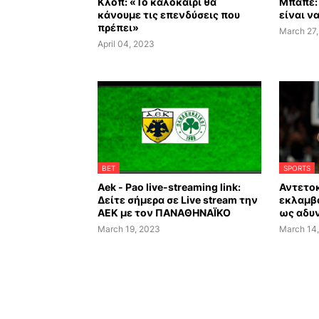
Κλοπ: «Το καλοκαίρι θα
Μπαπέ:
κάνουμε τις επενδύσεις που
είναι ν
πρέπει»
March 27
April 04, 2023
BET
SPORTS
Aek - Pao live-streaming link:
Αντετο
Δείτε σήμερα σε Live stream την
εκλαμβά
ΑΕΚ με τον ΠΑΝΑΘΗΝΑΪΚΟ
ως αδυ
March 19, 2023
March 14