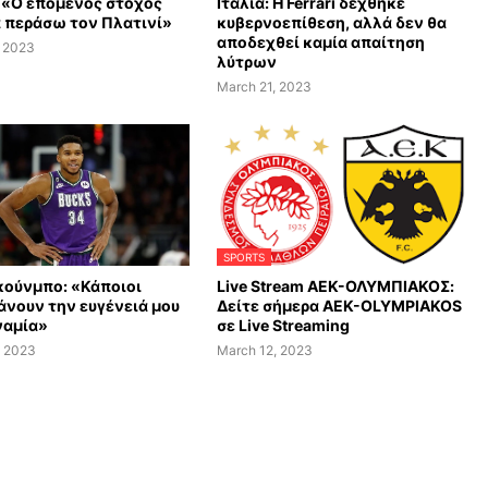
 «Ο επόμενος στόχος
Ιταλία: Η Ferrari δέχθηκε
α περάσω τον Πλατινί»
κυβερνοεπίθεση, αλλά δεν θα
αποδεχθεί καμία απαίτηση
, 2023
λύτρων
March 21, 2023
SPORTS
κούνμπο: «Κάποιοι
Live Stream AEK-ΟΛΥΜΠΙΑΚΟΣ:
νουν την ευγένειά μου
Δείτε σήμερα AEK-OLYMPIAKOS
ναμία»
σε Live Streaming
, 2023
March 12, 2023