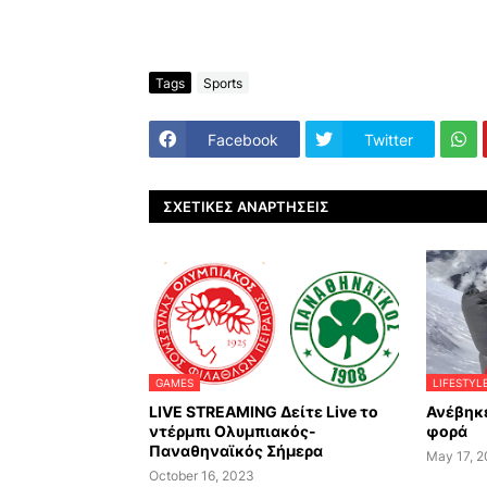
Tags
Sports
Facebook
Twitter
ΣΧΕΤΙΚΈΣ ΑΝΑΡΤΉΣΕΙΣ
GAMES
LIFESTYL
LIVE STREAMING Δείτε Live το
Ανέβηκε
ντέρμπι Ολυμπιακός-
φορά
Παναθηναϊκός Σήμερα
May 17, 
October 16, 2023