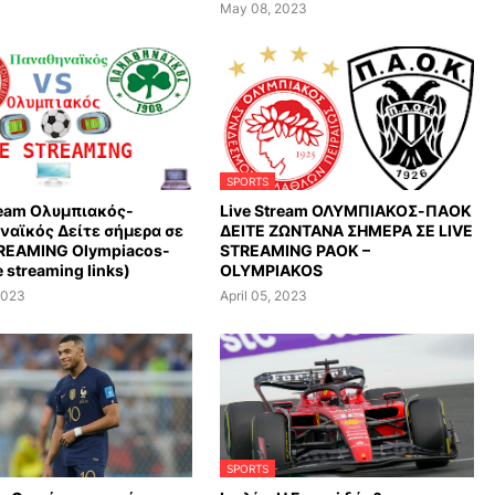
May 08, 2023
SPORTS
ream Ολυμπιακός-
Live Stream ΟΛΥΜΠΙΑΚΟΣ-ΠΑΟΚ
αϊκός Δείτε σήμερα σε
ΔΕΙΤΕ ΖΩΝΤΑΝΑ ΣΗΜΕΡΑ ΣΕ LIVE
TREAMING Olympiacos-
STREAMING PAOK –
e streaming links)
OLYMPIAKOS
 2023
April 05, 2023
SPORTS