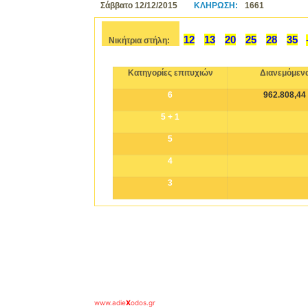
Σάββατο 12/12/2015
ΚΛΗΡΩΣΗ:
1661
12
13
20
25
28
35
Νικήτρια στήλη:
Κατηγορίες επιτυχιών
Διανεμόμεν
6
962.808,44
5 + 1
5
4
3
ΛΟΤΤΟ : Νικήτρια στήλη σήμερα οι αριθμοί του loto που κληρώθηκ
LOTO KLIROSI LOTTO NIKITRIA STILI SIMERA NOUMERA ARITHMOI KLI
σήμερα lotto
ΝΙΚΗΤΡΙΑ ΣΤΗΛΗ ΛΟΤΤΟ Κατηγορίες επιτυχιών LOTO kerdi kliro
www.adie
X
odos.gr