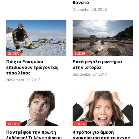
θάνατο
December 29, 2023
SLIDER
SLIDER
Πώς οι Εσκιμώοι
Επτά μεγάλα μυστήρια
επιβιώνουν τρώγοντας
στην ιστορία
τόσο λίπος
September 27, 2017
November 29, 2017
SLIDER
SLIDER
Παντρέψου την πρώτη
4 τρόποι για άμεση
ξαδέρφη! Τι λένε τώρα οι
ανακούφιση από το άγχος