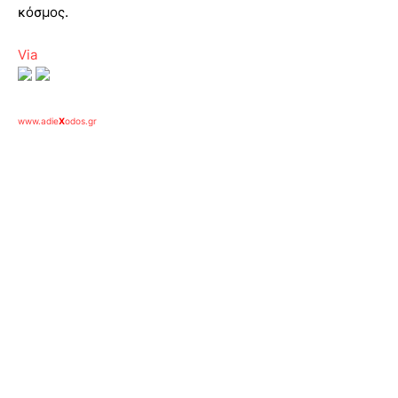
κόσμος.
Via
www.adie
X
odos.gr