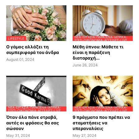
ΝΈΑ-ΕΡΓΑΣΊΑ-ΠΑΡΆΞΕΝΑ-ΙΑΤΡΙΚΆ-
LIFESTYLE
ΣΠΊΤΙ-ΟΙΚΟΝΟΜΊΑ-ΑΓΓΕΛΊΕΣ-LIVE
Ο γάμος αλλάζει τη
Μέθη ύπνου: Μάθετε τι
συμπεριφορά του άνδρα
είναι η παράξενη
διαταραχή...
August 01, 2024
June 26, 2024
ΝΈΑ-ΕΡΓΑΣΊΑ-ΠΑΡΆΞΕΝΑ-ΙΑΤΡΙΚΆ-
ΝΈΑ-ΕΡΓΑΣΊΑ-ΠΑΡΆΞΕΝΑ-ΙΑΤΡΙΚΆ-
ΣΠΊΤΙ-ΟΙΚΟΝΟΜΊΑ-ΑΓΓΕΛΊΕΣ-LIVE
ΣΠΊΤΙ-ΟΙΚΟΝΟΜΊΑ-ΑΓΓΕΛΊΕΣ-LIVE
Όταν όλα πάνε στραβά,
9 πράγματα που πρέπει να
αυτές οι φράσεις θα σας
σταματήσεις να
σώσουν
υπεραναλύεις
May 31, 2024
May 27, 2024