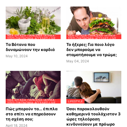
ΝΈΑ-ΕΡΓΑΣΊΑ-ΠΑΡΆΞΕΝΑ-ΙΑΤΡΙΚΆ-
ΝΈΑ-ΕΡΓΑΣΊΑ-ΠΑΡΆΞΕΝΑ-ΙΑΤΡΙΚΆ-
ΣΠΊΤΙ-ΟΙΚΟΝΟΜΊΑ-ΑΓΓΕΛΊΕΣ-LIVE
ΣΠΊΤΙ-ΟΙΚΟΝΟΜΊΑ-ΑΓΓΕΛΊΕΣ-LIVE
Tα Βότανα που
Το ήξερες; Για ποιο λόγο
δυναμώνουν την καρδιά
δεν μπορούμε να
σταματήσουμε να τρώμε;
May 10, 2024
May 04, 2024
ΝΈΑ-ΕΡΓΑΣΊΑ-ΠΑΡΆΞΕΝΑ-ΙΑΤΡΙΚΆ-
LIFESTYLE
ΣΠΊΤΙ-ΟΙΚΟΝΟΜΊΑ-ΑΓΓΕΛΊΕΣ-LIVE
Πώς μπορούν τα... έπιπλα
Όσοι παρακολουθούν
στο σπίτι να επηρεάσουν
καθημερινά τουλάχιστον 3
τη σχέση σου;
ώρες τηλεόραση
κινδυνεύουν με πρόωρο
April 18, 2024