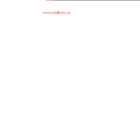
www.adie
X
odos.gr