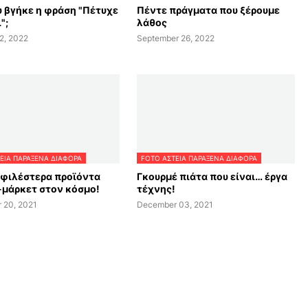
 βγήκε η φράση "Πέτυχε
Πέντε πράγματα που ξέρουμε
";
λάθος
2, 2022
September 26, 2022
ΕΙΑ ΠΑΡΑΞΕΝΑ ΔΙΑΦΟΡΑ
FOTO ΑΣΤΕΙΑ ΠΑΡΑΞΕΝΑ ΔΙΑΦΟΡΑ
οφιλέστερα προϊόντα
Γκουρμέ πιάτα που είναι… έργα
-μάρκετ στον κόσμο!
τέχνης!
 20, 2021
December 03, 2021