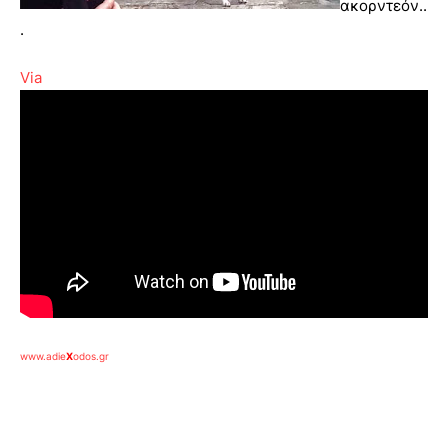
ακορντεόν..
.
Via
www.adie
X
odos.gr