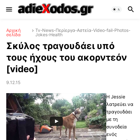
Αρχική
Tv-News-Περίεργα-Αστεία-Video-fail-Photos-
σελίδα
Jokes-Health
Σκύλος τραγουδάει υπό
τους ήχους του ακορντεόν
[video]
9.12.15
Η Jessie
λατρεύει να
τραγουδάει
με τη
συνοδεία
ενός