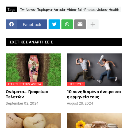
Tags
Tv-News-Περίεργα-Αστεία-Video-fail-Photos-Jokes-Health
Facebook
ΣΧΕΤΙΚΈΣ ΑΝΑΡΤΉΣΕΙΣ
ATAKES-STATUS-ASTEIA
LIFESTYLE
Ονόματα... Γραφείων
10 συνηθισμένα όνειρα και
Τελετών
η ερμηνεία τους
September 02, 2024
August 26, 2024