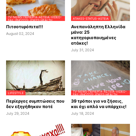
TV-NEWS-ΠΕΡΊΕΡΓΑ-ΑΣΤΕΊΑ-VIDEO-
ATAKES-STATUS-ASTEIA
FAIL-PHOTOS-JOKES-HEALTH
Πιτσοτυρόπιτα!!!
Ανεπανάληπτη Ελληνίδα
μάνα: 25
August 02, 2024
κατηγοριοποιημένες
ατάκες!
July 31, 2024
TV-NEWS-ΠΕΡΊΕΡΓΑ-ΑΣΤΕΊΑ-VIDEO-
LIFESTYLE
FAIL-PHOTOS-JOKES-HEALTH
Περίεργες συμπτώσεις που
39 τρόποι για να ζήσεις,
δεν εξηγήθηκαν ποτέ
και όχι απλά να υπάρχεις!
July 29, 2024
July 18, 2024