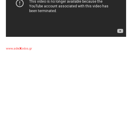
www.adie
X
odos.gr