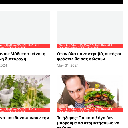
ΣΊΑ-ΠΑΡΆΞΕΝΑ-ΙΑΤΡΙΚΆ-ΣΠΊΤΙ-
ΝΈΑ-ΕΡΓΑΣΊΑ-ΠΑΡΆΞΕΝΑ-ΙΑΤΡΙΚΆ-ΣΠΊΤΙ-
Α-ΑΓΓΕΛΊΕΣ-LIVE
ΟΙΚΟΝΟΜΊΑ-ΑΓΓΕΛΊΕΣ-LIVE
νου: Μάθετε τι είναι η
Όταν όλα πάνε στραβά, αυτές οι
η διαταραχή...
φράσεις θα σας σώσουν
 2024
May 31, 2024
ΣΊΑ-ΠΑΡΆΞΕΝΑ-ΙΑΤΡΙΚΆ-ΣΠΊΤΙ-
ΝΈΑ-ΕΡΓΑΣΊΑ-ΠΑΡΆΞΕΝΑ-ΙΑΤΡΙΚΆ-ΣΠΊΤΙ-
Α-ΑΓΓΕΛΊΕΣ-LIVE
ΟΙΚΟΝΟΜΊΑ-ΑΓΓΕΛΊΕΣ-LIVE
ανα που δυναμώνουν την
Το ήξερες; Για ποιο λόγο δεν
μπορούμε να σταματήσουμε να
τρώμε;