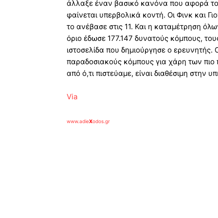
άλλαξε έναν βασικό κανόνα που αφορά το 
φαίνεται υπερβολικά κοντή. Οι Φινκ και Γιο
το ανέβασε στις 11. Και η καταμέτρηση όλ
όριο έδωσε 177.147 δυνατούς κόμπους, τους
ιστοσελίδα που δημιούργησε ο ερευνητής. Ο
παραδοσιακούς κόμπους για χάρη των πιο π
από ό,τι πιστεύαμε, είναι διαθέσιμη στην υ
Via
www.adie
X
odos.gr