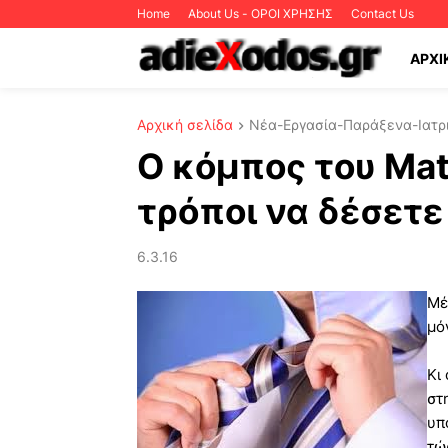
Home
About Us - ΟΡΟΙ ΧΡΗΣΗΣ
Contact Us
ΑΡΧΙ
Αρχική σελίδα
Νέα-Εργασία-Παράξενα-Ιατρι
Ο κόμπος του Matr
τρόποι να δέσετε
6.3.16
Μέ
μό
Κι
στ
υπ
τώ