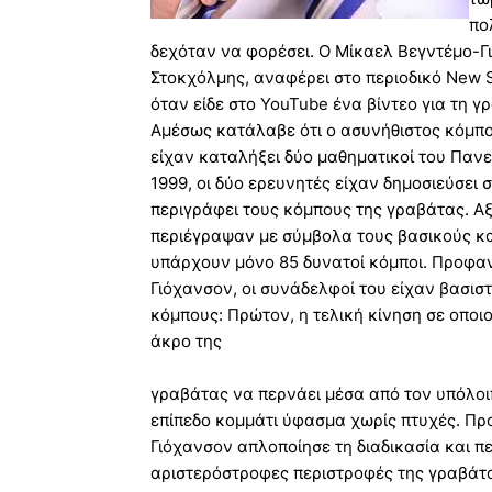
πο
δεχόταν να φορέσει. Ο Μίκαελ Βεγντέμο-Γ
Στοκχόλμης, αναφέρει στο περιοδικό New S
όταν είδε στο YouTube ένα βίντεο για τη 
Αμέσως κατάλαβε ότι ο ασυνήθιστος κόμπο
είχαν καταλήξει δύο μαθηματικοί του Πανεπ
1999, οι δύο ερευνητές είχαν δημοσιεύσει 
περιγράφει τους κόμπους της γραβάτας. Αξ
περιέγραψαν με σύμβολα τους βασικούς κα
υπάρχουν μόνο 85 δυνατοί κόμποι. Προφα
Γιόχανσον, οι συνάδελφοί του είχαν βασιστ
κόμπους: Πρώτον, η τελική κίνηση σε οποιο
άκρο της
γραβάτας να περνάει μέσα από τον υπόλοιπ
επίπεδο κομμάτι ύφασμα χωρίς πτυχές. Προ
Γιόχανσον απλοποίησε τη διαδικασία και πε
αριστερόστροφες περιστροφές της γραβάτα