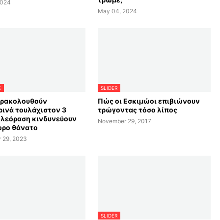
2024
May 04, 2024
E
SLIDER
αρακολουθούν
Πώς οι Εσκιμώοι επιβιώνουν
ινά τουλάχιστον 3
τρώγοντας τόσο λίπος
ηλεόραση κινδυνεύουν
November 29, 2017
ωρο θάνατο
 29, 2023
SLIDER