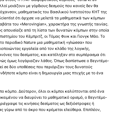
λλοί μοιάζουν με γόρδιους δεσμούς που κανείς δεν θα
ιόχανσον, μαθηματικός του Βασιλικού Ινστιτούτου KHT της
cientist ότι άρχισε να μελετά τα μαθηματικά των κόμπων
γραβάτα του «Merovingian», χαρακτήρα της γνωστής ταινίας.
ς απουσίαζε από τη λίστα των δυνατών κόμπων στην οποία
ιστημίου του Κέμπριτζ, οι Τόμας Φινκ και Γιονγκ Μάο. Το
στο περιοδικό Νature μια μαθηματική «γλώσσα» που
ιοποιώντας εργαλεία από τον κλάδο της λογικής,
νόνες του δεσίματος, και κατέληξαν στο συμπέρασμα ότι
νώς όμως λογάριαζαν λάθος. Όπως διαπίστωσε ο Βεγντέμο-
εί σε δύο υποθέσεις που περιόριζαν τους δυνατούς
νδήποτε κόμπο είναι η δημιουργία μιας πτυχής με το ένα
ο κόμπο. Δεύτερον, όλοι οι κόμποι καλύπτονται από ένα
κειμένου να διευρύνει το μαθηματικό ορισμό, ο Βεγντέμο-
ριέγραψε τις κινήσεις δεσίματος ως δεξιόστροφες ή
ς γύρω από το άκρο που κρέμεται ελεύθερα. Επιπλέον,