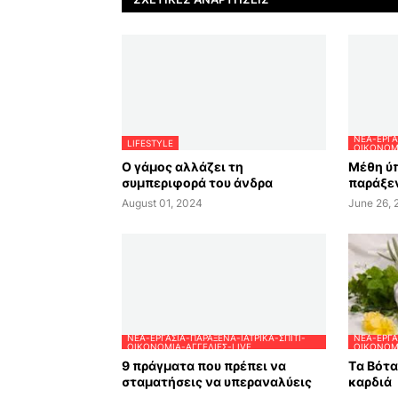
ΝΈΑ-ΕΡΓΑ
LIFESTYLE
ΟΙΚΟΝΟΜΊ
Ο γάμος αλλάζει τη
Μέθη ύπ
συμπεριφορά του άνδρα
παράξεν
August 01, 2024
June 26,
ΝΈΑ-ΕΡΓΑΣΊΑ-ΠΑΡΆΞΕΝΑ-ΙΑΤΡΙΚΆ-ΣΠΊΤΙ-
ΝΈΑ-ΕΡΓΑ
ΟΙΚΟΝΟΜΊΑ-ΑΓΓΕΛΊΕΣ-LIVE
ΟΙΚΟΝΟΜΊ
9 πράγματα που πρέπει να
Tα Βότ
σταματήσεις να υπεραναλύεις
καρδιά