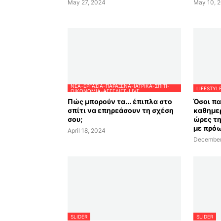
May 27, 2024
May 10, 
ΝΈΑ-ΕΡΓΑΣΊΑ-ΠΑΡΆΞΕΝΑ-ΙΑΤΡΙΚΆ-ΣΠΊΤΙ-
LIFESTYL
ΟΙΚΟΝΟΜΊΑ-ΑΓΓΕΛΊΕΣ-LIVE
Πώς μπορούν τα... έπιπλα στο
Όσοι π
σπίτι να επηρεάσουν τη σχέση
καθημερ
σου;
ώρες τ
με πρό
April 18, 2024
December
SLIDER
SLIDER