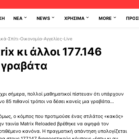
ΚΗ
NEA
NEWS
ΧΡΉΣΙΜΑ
MORE
ΠΡΟΣ
κά-Σπίτι-Οικονομία-Αγγελίες-Live
ix κι άλλοι 177.146
 γραβάτα
χρι σήμερα, πολλοί μαθηματικοί πίστευαν ότι υπάρχουν
νο 85 πιθανοί τρόποι να δέσει κανείς μια γραβάτα...
 όμως, ο κόμπος που προτιμούσε ένας στιλάτος «κακός»
ην ταινία Matrix Reloaded βρέθηκε να αψηφά τον
οτιθέμενο κανόνα. Η πραγματική απάντηση υπολογίζεται
ρα στους 177.147 διαφορετικούς κόμπους -έστω κι αν