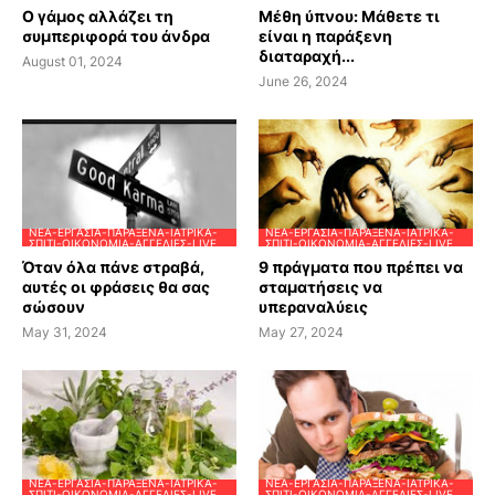
Ο γάμος αλλάζει τη
Μέθη ύπνου: Μάθετε τι
συμπεριφορά του άνδρα
είναι η παράξενη
διαταραχή...
August 01, 2024
June 26, 2024
ΝΈΑ-ΕΡΓΑΣΊΑ-ΠΑΡΆΞΕΝΑ-ΙΑΤΡΙΚΆ-
ΝΈΑ-ΕΡΓΑΣΊΑ-ΠΑΡΆΞΕΝΑ-ΙΑΤΡΙΚΆ-
ΣΠΊΤΙ-ΟΙΚΟΝΟΜΊΑ-ΑΓΓΕΛΊΕΣ-LIVE
ΣΠΊΤΙ-ΟΙΚΟΝΟΜΊΑ-ΑΓΓΕΛΊΕΣ-LIVE
Όταν όλα πάνε στραβά,
9 πράγματα που πρέπει να
αυτές οι φράσεις θα σας
σταματήσεις να
σώσουν
υπεραναλύεις
May 31, 2024
May 27, 2024
ΝΈΑ-ΕΡΓΑΣΊΑ-ΠΑΡΆΞΕΝΑ-ΙΑΤΡΙΚΆ-
ΝΈΑ-ΕΡΓΑΣΊΑ-ΠΑΡΆΞΕΝΑ-ΙΑΤΡΙΚΆ-
ΣΠΊΤΙ-ΟΙΚΟΝΟΜΊΑ-ΑΓΓΕΛΊΕΣ-LIVE
ΣΠΊΤΙ-ΟΙΚΟΝΟΜΊΑ-ΑΓΓΕΛΊΕΣ-LIVE