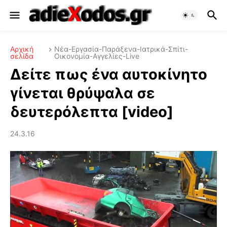
Αρχική
Νέα-Εργασία-Παράξενα-Ιατρικά-Σπίτι-
σελίδα
Οικονομία-Αγγελίες-Live
Δείτε πως ένα αυτοκίνητο
γίνεται θρύψαλα σε
δευτερόλεπτα [video]
24.3.16