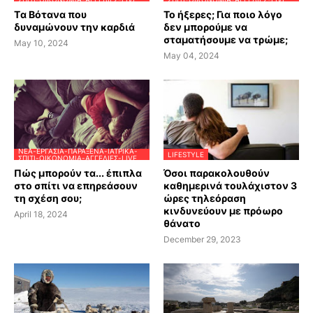
Tα Βότανα που
Το ήξερες; Για ποιο λόγο
δυναμώνουν την καρδιά
δεν μπορούμε να
σταματήσουμε να τρώμε;
May 10, 2024
May 04, 2024
ΝΈΑ-ΕΡΓΑΣΊΑ-ΠΑΡΆΞΕΝΑ-ΙΑΤΡΙΚΆ-
LIFESTYLE
ΣΠΊΤΙ-ΟΙΚΟΝΟΜΊΑ-ΑΓΓΕΛΊΕΣ-LIVE
Πώς μπορούν τα... έπιπλα
Όσοι παρακολουθούν
στο σπίτι να επηρεάσουν
καθημερινά τουλάχιστον 3
τη σχέση σου;
ώρες τηλεόραση
κινδυνεύουν με πρόωρο
April 18, 2024
θάνατο
December 29, 2023