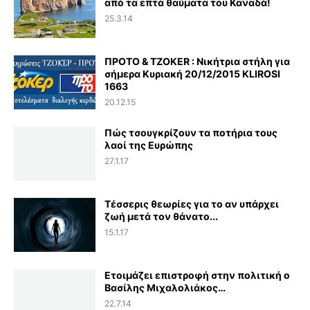
από τα επτά θαύματα του Καναδά!
25.3.14
ΠΡΟΤΟ & TZOKER : Νικήτρια στήλη για
σήμερα Κυριακή 20/12/2015 KLIROSI
1663
20.12.15
Πώς τσουγκρίζουν τα ποτήρια τους
λαοί της Ευρώπης
27.1.17
Τέσσερις θεωρίες για το αν υπάρχει
ζωή μετά τον θάνατο...
15.1.17
Ετοιμάζει επιστροφή στην πολιτική ο
Βασίλης Μιχαλολιάκος…
22.7.14