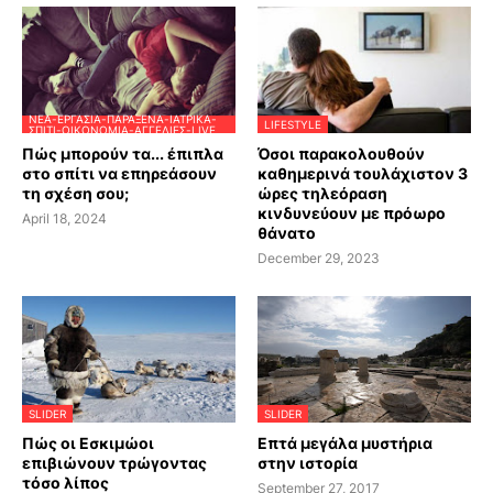
ΝΈΑ-ΕΡΓΑΣΊΑ-ΠΑΡΆΞΕΝΑ-ΙΑΤΡΙΚΆ-
LIFESTYLE
ΣΠΊΤΙ-ΟΙΚΟΝΟΜΊΑ-ΑΓΓΕΛΊΕΣ-LIVE
Πώς μπορούν τα... έπιπλα
Όσοι παρακολουθούν
στο σπίτι να επηρεάσουν
καθημερινά τουλάχιστον 3
τη σχέση σου;
ώρες τηλεόραση
κινδυνεύουν με πρόωρο
April 18, 2024
θάνατο
December 29, 2023
SLIDER
SLIDER
Πώς οι Εσκιμώοι
Επτά μεγάλα μυστήρια
επιβιώνουν τρώγοντας
στην ιστορία
τόσο λίπος
September 27, 2017