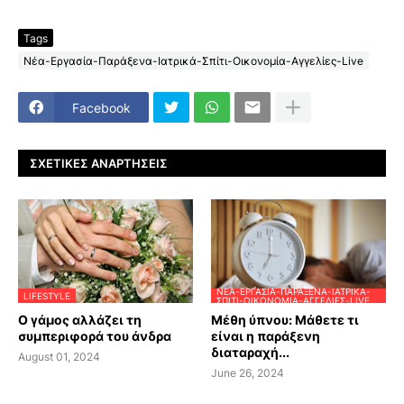
Tags
Νέα-Εργασία-Παράξενα-Ιατρικά-Σπίτι-Οικονομία-Αγγελίες-Live
Facebook
ΣΧΕΤΙΚΈΣ ΑΝΑΡΤΉΣΕΙΣ
ΝΈΑ-ΕΡΓΑΣΊΑ-ΠΑΡΆΞΕΝΑ-ΙΑΤΡΙΚΆ-
LIFESTYLE
ΣΠΊΤΙ-ΟΙΚΟΝΟΜΊΑ-ΑΓΓΕΛΊΕΣ-LIVE
Ο γάμος αλλάζει τη
Μέθη ύπνου: Μάθετε τι
συμπεριφορά του άνδρα
είναι η παράξενη
διαταραχή...
August 01, 2024
June 26, 2024