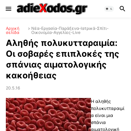
Αρχική
Νέα-Εργασία-Παράξενα-Ιατρικά-Σπίτι-
σελίδα
Οικονομία-Αγγελίες-Live
Αληθής πολυκυτταραιμία:
Οι σοβαρές επιπλοκές της
σπάνιας αιματολογικής
κακοήθειας
20.5.16
Η αληθής
πολυκυτταραιμί
α είναι μια
σπάνια
αιματολογική