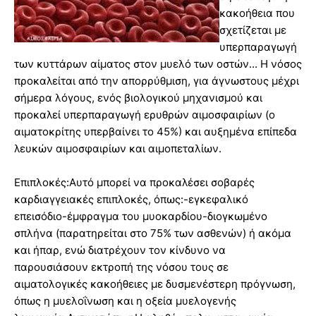
κακοήθεια που
σχετίζεται με
υπερπαραγωγή
των κυττάρων αίματος στον μυελό των οστών... Η νόσος
προκαλείται από την απορρύθμιση, για άγνωστους μέχρι
σήμερα λόγους, ενός βιολογικού μηχανισμού και
προκαλεί υπερπαραγωγή ερυθρών αιμοσφαιρίων (ο
αιματοκρίτης υπερβαίνει το 45%) και αυξημένα επίπεδα
λευκών αιμοσφαιρίων και αιμοπεταλίων.
Επιπλοκές:Αυτό μπορεί να προκαλέσει σοβαρές
καρδιαγγειακές επιπλοκές, όπως:-εγκεφαλικό
επεισόδιο-έμφραγμα του μυοκαρδίου-διογκωμένο
σπλήνα (παρατηρείται στο 75% των ασθενών) ή ακόμα
και ήπαρ, ενώ διατρέχουν τον κίνδυνο να
παρουσιάσουν εκτροπή της νόσου τους σε
αιματολογικές κακοήθειες με δυσμενέστερη πρόγνωση,
όπως η μυελοΐνωση και η οξεία μυελογενής