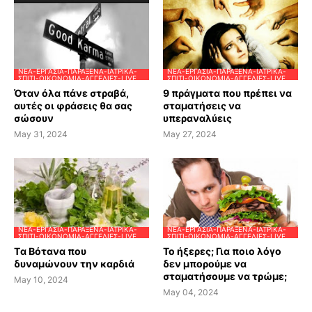
ΝΈΑ-ΕΡΓΑΣΊΑ-ΠΑΡΆΞΕΝΑ-ΙΑΤΡΙΚΆ-
ΝΈΑ-ΕΡΓΑΣΊΑ-ΠΑΡΆΞΕΝΑ-ΙΑΤΡΙΚΆ-
ΣΠΊΤΙ-ΟΙΚΟΝΟΜΊΑ-ΑΓΓΕΛΊΕΣ-LIVE
ΣΠΊΤΙ-ΟΙΚΟΝΟΜΊΑ-ΑΓΓΕΛΊΕΣ-LIVE
Όταν όλα πάνε στραβά,
9 πράγματα που πρέπει να
αυτές οι φράσεις θα σας
σταματήσεις να
σώσουν
υπεραναλύεις
May 31, 2024
May 27, 2024
ΝΈΑ-ΕΡΓΑΣΊΑ-ΠΑΡΆΞΕΝΑ-ΙΑΤΡΙΚΆ-
ΝΈΑ-ΕΡΓΑΣΊΑ-ΠΑΡΆΞΕΝΑ-ΙΑΤΡΙΚΆ-
ΣΠΊΤΙ-ΟΙΚΟΝΟΜΊΑ-ΑΓΓΕΛΊΕΣ-LIVE
ΣΠΊΤΙ-ΟΙΚΟΝΟΜΊΑ-ΑΓΓΕΛΊΕΣ-LIVE
Tα Βότανα που
Το ήξερες; Για ποιο λόγο
δυναμώνουν την καρδιά
δεν μπορούμε να
σταματήσουμε να τρώμε;
May 10, 2024
May 04, 2024