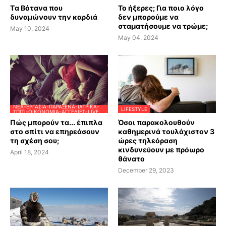
Tα Βότανα που
Το ήξερες; Για ποιο λόγο
δυναμώνουν την καρδιά
δεν μπορούμε να
σταματήσουμε να τρώμε;
May 10, 2024
May 04, 2024
ΝΈΑ-ΕΡΓΑΣΊΑ-ΠΑΡΆΞΕΝΑ-ΙΑΤΡΙΚΆ-
LIFESTYLE
ΣΠΊΤΙ-ΟΙΚΟΝΟΜΊΑ-ΑΓΓΕΛΊΕΣ-LIVE
Πώς μπορούν τα... έπιπλα
Όσοι παρακολουθούν
στο σπίτι να επηρεάσουν
καθημερινά τουλάχιστον 3
τη σχέση σου;
ώρες τηλεόραση
κινδυνεύουν με πρόωρο
April 18, 2024
θάνατο
December 29, 2023