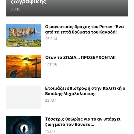
ζωγραφικής
6.3.16
Ο μαγευτικός βράχος του Perce: -Ένα
από τα επτά θαύματα του Καναδά!
25.3.14
Όταν τα ΖΩΔΙΑ... ΠΡΟΣΕΥΧΟΝΤΑΙ!
17.11.16
Ετοιμάζει επιστροφή στην πολιτική ο
Βασίλης Μιχαλολιάκος…
22.7.14
Τέσσερις θεωρίες για το αν υπάρχει
ζωή μετά τον θάνατο...
15.1.17