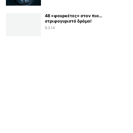
48 «φουρκέτες» στον πιο…
στριφογυριστό δρόμο!
9.3.14