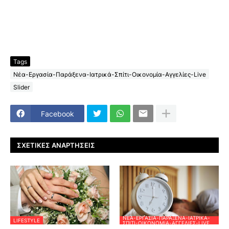
Tags
Νέα-Εργασία-Παράξενα-Ιατρικά-Σπίτι-Οικονομία-Αγγελίες-Live
Slider
Facebook
ΣΧΕΤΙΚΈΣ ΑΝΑΡΤΉΣΕΙΣ
ΝΈΑ-ΕΡΓΑΣΊΑ-ΠΑΡΆΞΕΝΑ-ΙΑΤΡΙΚΆ-
LIFESTYLE
ΣΠΊΤΙ-ΟΙΚΟΝΟΜΊΑ-ΑΓΓΕΛΊΕΣ-LIVE