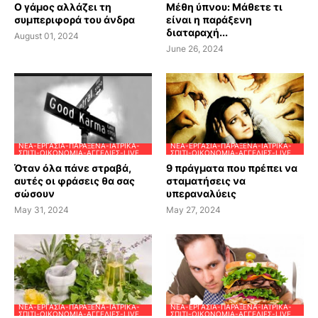
Ο γάμος αλλάζει τη
Μέθη ύπνου: Μάθετε τι
συμπεριφορά του άνδρα
είναι η παράξενη
διαταραχή...
August 01, 2024
June 26, 2024
ΝΈΑ-ΕΡΓΑΣΊΑ-ΠΑΡΆΞΕΝΑ-ΙΑΤΡΙΚΆ-
ΝΈΑ-ΕΡΓΑΣΊΑ-ΠΑΡΆΞΕΝΑ-ΙΑΤΡΙΚΆ-
ΣΠΊΤΙ-ΟΙΚΟΝΟΜΊΑ-ΑΓΓΕΛΊΕΣ-LIVE
ΣΠΊΤΙ-ΟΙΚΟΝΟΜΊΑ-ΑΓΓΕΛΊΕΣ-LIVE
Όταν όλα πάνε στραβά,
9 πράγματα που πρέπει να
αυτές οι φράσεις θα σας
σταματήσεις να
σώσουν
υπεραναλύεις
May 31, 2024
May 27, 2024
ΝΈΑ-ΕΡΓΑΣΊΑ-ΠΑΡΆΞΕΝΑ-ΙΑΤΡΙΚΆ-
ΝΈΑ-ΕΡΓΑΣΊΑ-ΠΑΡΆΞΕΝΑ-ΙΑΤΡΙΚΆ-
ΣΠΊΤΙ-ΟΙΚΟΝΟΜΊΑ-ΑΓΓΕΛΊΕΣ-LIVE
ΣΠΊΤΙ-ΟΙΚΟΝΟΜΊΑ-ΑΓΓΕΛΊΕΣ-LIVE