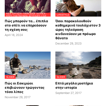
ΝΈΑ-ΕΡΓΑΣΊΑ-ΠΑΡΆΞΕΝΑ-ΙΑΤΡΙΚΆ-
LIFESTYLE
ΣΠΊΤΙ-ΟΙΚΟΝΟΜΊΑ-ΑΓΓΕΛΊΕΣ-LIVE
Πώς μπορούν τα... έπιπλα
Όσοι παρακολουθούν
στο σπίτι να επηρεάσουν
καθημερινά τουλάχιστον 3
τη σχέση σου;
ώρες τηλεόραση
κινδυνεύουν με πρόωρο
April 18, 2024
θάνατο
December 29, 2023
SLIDER
SLIDER
Πώς οι Εσκιμώοι
Επτά μεγάλα μυστήρια
επιβιώνουν τρώγοντας
στην ιστορία
τόσο λίπος
September 27, 2017
November 29, 2017