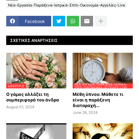
Νέα-Εργασία-Παράξενα-Ιατρικά-Σπίτι-Οικονομία-Αγγελίες-Live
Facebook
ΣΧΕΤΙΚΈΣ ΑΝΑΡΤΉΣΕΙΣ
ΝΈΑ-ΕΡΓΑΣΊΑ-ΠΑΡΆΞΕΝΑ-ΙΑΤΡΙΚΆ-
LIFESTYLE
ΣΠΊΤΙ-ΟΙΚΟΝΟΜΊΑ-ΑΓΓΕΛΊΕΣ-LIVE
Ο γάμος αλλάζει τη
Μέθη ύπνου: Μάθετε τι
συμπεριφορά του άνδρα
είναι η παράξενη
διαταραχή...
August 01, 2024
June 26, 2024