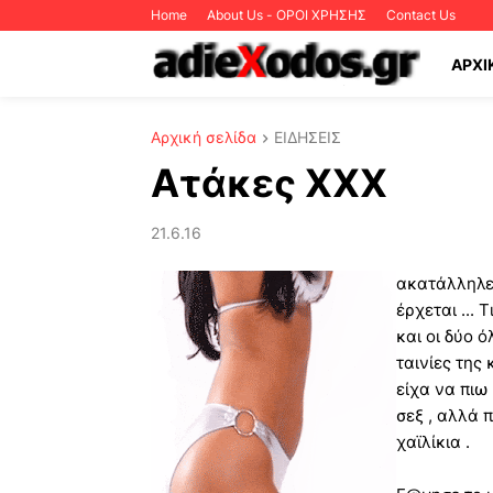
Home
About Us - ΟΡΟΙ ΧΡΗΣΗΣ
Contact Us
ΑΡΧΙ
Αρχική σελίδα
ΕΙΔΗΣΕΙΣ
Ατάκες ΧΧΧ
21.6.16
ακατάλληλες
έρχεται ... 
και οι δύο ό
ταινίες της 
είχα να πιω 
σεξ , αλλά π
χαϊλίκια .