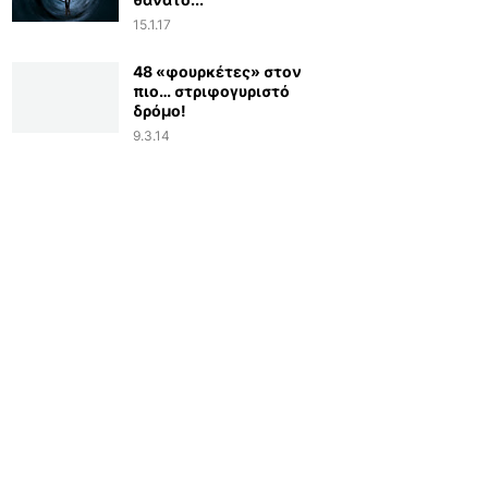
15.1.17
48 «φουρκέτες» στον
πιο… στριφογυριστό
δρόμο!
9.3.14