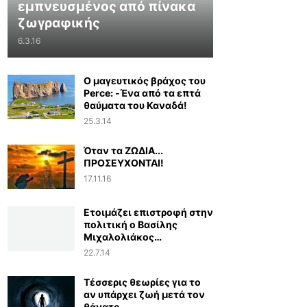
εμπνευσμένος από πίνακα
ζωγραφικής
6.3.16
Ο μαγευτικός βράχος του
Perce: -Ένα από τα επτά
θαύματα του Καναδά!
25.3.14
Όταν τα ΖΩΔΙΑ...
ΠΡΟΣΕΥΧΟΝΤΑΙ!
17.11.16
Ετοιμάζει επιστροφή στην
πολιτική ο Βασίλης
Μιχαλολιάκος…
22.7.14
Τέσσερις θεωρίες για το
αν υπάρχει ζωή μετά τον
θάνατο...