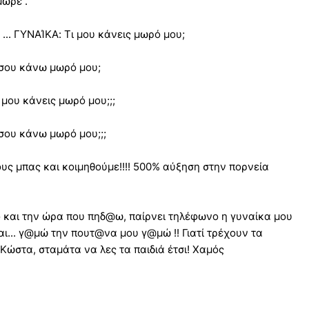
ωρέ .
... ΓΥΝΑΊΚΑ: Τι μου κάνεις μωρό μου;
 σου κάνω μωρό μου;
 μου κάνεις μωρό μου;;;
σου κάνω μωρό μου;;;
υς μπας και κοιμηθούμε!!!! 500% αύξηση στην πορνεία
 και την ώρα που πηδ@ω, παίρνει τηλέφωνο η γυναίκα μου
 'μαι... γ@μώ την πουτ@να μου γ@μώ !! Γιατί τρέχουν τα
Κώστα, σταμάτα να λες τα παιδιά έτσι! Χαμός