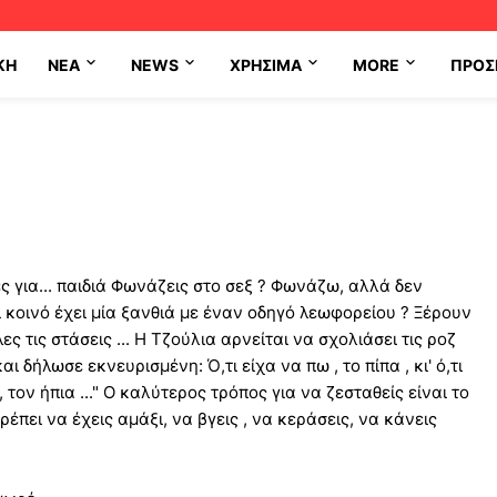
ΚΗ
NEA
NEWS
ΧΡΉΣΙΜΑ
MORE
ΠΡΟΣ
 για... παιδιά Φωνάζεις στο σεξ ? Φωνάζω, αλλά δεν
Τι κοινό έχει μία ξανθιά με έναν οδηγό λεωφορείου ? Ξέρουν
λες τις στάσεις ... Η Τζούλια αρνείται να σχολιάσει τις ροζ
και δήλωσε εκνευρισμένη: Ό,τι είχα να πω , το πίπα , κι' ό,τι
, τον ήπια ..." Ο καλύτερος τρόπος για να ζεσταθείς είναι το
ρέπει να έχεις αμάξι, να βγεις , να κεράσεις, να κάνεις