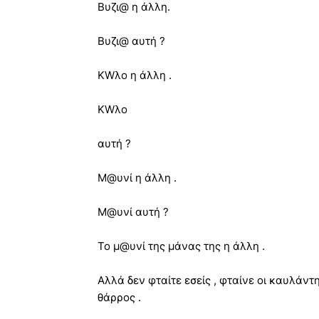
Βυζι@ η άλλη.
Βυζι@ αυτή ?
ΚWλο η άλλη .
ΚWλο
αυτή ?
Μ@υνί η άλλη .
Μ@υνί αυτή ?
Το μ@υνί της μάνας της η άλλη .
Αλλά δεν φταίτε εσείς , φταίνε οι καυλάντ
θάρρος .