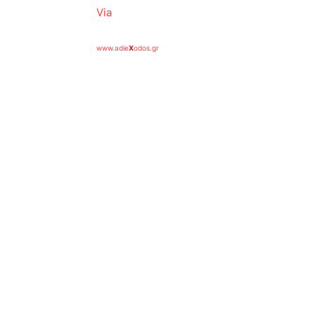
Via
www.adie
X
odos.gr