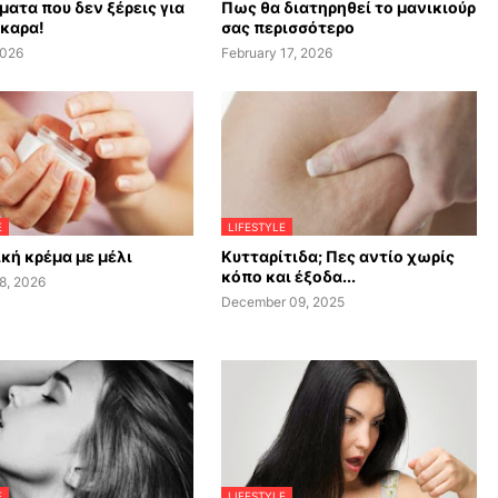
ματα που δεν ξέρεις για
Πως θα διατηρηθεί το μανικιούρ
σκαρα!
σας περισσότερο
2026
February 17, 2026
E
LIFESTYLE
κή κρέμα με μέλι
Κυτταρίτιδα; Πες αντίο χωρίς
κόπο και έξοδα...
8, 2026
December 09, 2025
E
LIFESTYLE