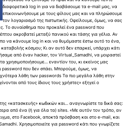
διαφορετικά log in για να διαβάσουμε τα e-mail μας, να
επικοινωνήσουμε με τους φίλους μας και να πληρώσουμε
τον λογαριασμό της πιστωτικής. Οφείλουμε, όμως, να σας
ας. Το συναίσθημα που προκαλεί ένα password που
πτου ακροβατεί μεταξύ πανικού και τάσης για γέλια. Αν
όπο να κάνουμε log in και να θυμόμαστε έστω αυτό το ένα,
καταβολής κόσμου; Κι αν αυτό δεν επαρκεί, υπάρχει κάτι
ήσαμε από έναν hacker, τον Virtual_Samadhi, να μοιραστεί
 τα χρησιμοποιήσουμε... εναντίον του, κι εκείνος μας
ι password που δεν σπάει. Μπορούμε, όμως, να
υχνότερα λάθη των passwords Τα πιο μεγάλα λάθη στην
νονται από τους ίδιους τους χρήστες» εξηγεί ο
 της «κατασκευής» κωδικών και... αναγνωρίστε τα δικά σας:
τερα από ένα (ή για όλα τα) sites. «Με αυτόν τον τρόπο, αν
ιγμα, στο Facebook, αποκτά πρόσβαση και στο e-mail, και
_Samadhi. Χρησιμοποιείτε για password κάτι που γνωρίζετε