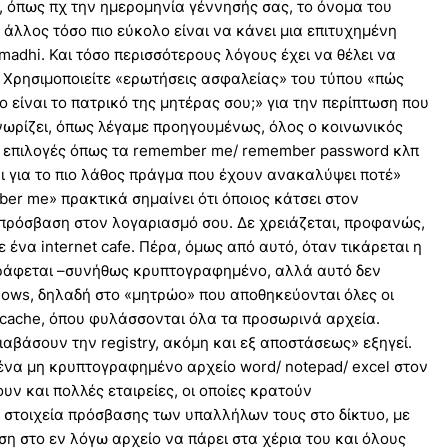
ς, όπως πχ την ημερομηνία γέννησής σας, το όνομα του
 άλλος τόσο πιο εύκολο είναι να κάνει μια επιτυχημένη
amadhi. Και τόσο περισσότερους λόγους έχει να θέλει να
ς. Χρησιμοποιείτε «ερωτήσεις ασφαλείας» του τύπου «πώς
ο είναι το πατρικό της μητέρας σου;» για την περίπτωση που
νωρίζει, όπως λέγαμε προηγουμένως, όλος ο κοινωνικός
» επιλογές όπως τα remember me/ remember password κλπ
αι για το πιο λάθος πράγμα που έχουν ανακαλύψει ποτέ»
ber me» πρακτικά σημαίνει ότι όποιος κάτσει στον
πρόσβαση στον λογαριασμό σου. Δε χρειάζεται, προφανώς,
 ένα internet cafe. Πέρα, όμως από αυτό, όταν τικάρεται η
γράφεται –συνήθως κρυπτογραφημένο, αλλά αυτό δεν
ndows, δηλαδή στο «μητρώο» που αποθηκεύονται όλες οι
 cache, όπου φυλάσσονται όλα τα προσωρινά αρχεία.
βάσουν την registry, ακόμη και εξ αποστάσεως» εξηγεί.
ένα μη κρυπτογραφημένο αρχείο word/ notepad/ excel στον
υν και πολλές εταιρείες, οι οποίες κρατούν
α στοιχεία πρόσβασης των υπαλλήλων τους στο δίκτυο, με
η στο εν λόγω αρχείο να πάρει στα χέρια του και όλους