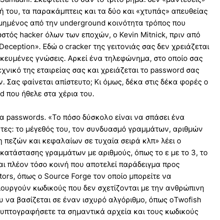
 του, τα παρακάμπτεις και τα δύο και «χτυπάς» απευθείας
τιμημένος από την underground κοινότητα τρόπος που
στός hacker όλων των εποχών, ο Kevin Mitnick, πριν από
 Deception». Εδώ ο cracker της γειτονιάς σας δεν χρειάζεται
δικευμένες γνώσεις. Αρκεί ένα τηλεφώνημα, στο οποίο σας
τεχνικό της εταιρείας σας και χρειάζεται το password σας
. Σας φαίνεται απίστευτο; Κι όμως, δέκα στις δέκα φορές ο
d που ήθελε στα χέρια του.
α passwords. «Το πόσο δύσκολο είναι να σπάσει ένα
ες: το μέγεθός του, τον συνδυασμό γραμμάτων, αριθμών
η πεζών και κεφαλαίων σε τυχαία σειρά κλπ» λέει ο
ικατάστασης γραμμάτων με αριθμούς, όπως το ε με το 3, το
ναι πλέον τόσο κοινή που αποτελεί παράδειγμα προς
rs, όπως ο Source Forge τον οποίο μπορείτε να
ιουργούν κωδικούς που δεν σχετίζονται με την ανθρώπινη
 να βασίζεται σε έναν ισχυρό αλγόριθμο, όπως οTwofish
ρυπτογραφήσετε τα σημαντικά αρχεία και τους κωδικούς