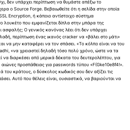
Όχι, δεν υπάρχει περίπτωση να θυμάστε απέξω το
ερα ο Source Forge. Βεβαιωθείτε ότι η σελίδα στην οποία
 SSL Encryption, ή κάποιο αντίστοιχο σύστημα
ο λουκέτο που εμφανίζεται δίπλα στην μπάρα της
ι ασφαλής; Ο γενικός κανόνας λέει ότι δεν υπάρχει
λαδή, περίπτωση ένας ικανός cracker να «βάλει στο μάτι»
αι να μην καταφέρει να τον σπάσει. «Το κόλπο είναι να του
adhi, «να χρειαστεί δηλαδή τόσο πολύ χρόνο, ώστε να τα
ί να διαρκέσει από μερικά δέκατα του δευτερολέπτου, για
ύς αιώνες προσπάθειας για passwords τύπου «F(Gke10e8f4!».
ά του κράτους, ο δύσκολος κωδικός σου δεν αξίζει τις
ει. Αυτό που θέλεις είναι, ουσιαστικά, να βαριούνται να