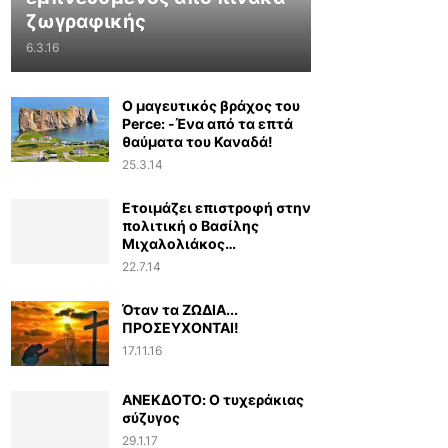
ζωγραφικής
6.3.16
Ο μαγευτικός βράχος του
Perce: -Ένα από τα επτά
θαύματα του Καναδά!
25.3.14
Ετοιμάζει επιστροφή στην
πολιτική ο Βασίλης
Μιχαλολιάκος…
22.7.14
Όταν τα ΖΩΔΙΑ...
ΠΡΟΣΕΥΧΟΝΤΑΙ!
17.11.16
ΑΝΕΚΔΟΤΟ: Ο τυχεράκιας
σύζυγος
29.1.17