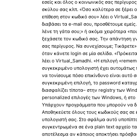
εσείς και όλος ο κοινωνικός σας περίγυρο
σκύλου σας κλπ. «Όσο καλύτερα σε ξέρει ο
επίθεση στον κωδικό σου» λέει ο Virtual_S
διαβάσει τα e-mail σου, προσθέτουμε εμεί
λένε τη γάτα σου;» ή ακόμα χειρότερα «ποι
ξεχάσετε τον κωδικό σας. Την απάντηση γ
σας περίγυρος. Να συνεχίσουμε; Τικάρετε
όταν κάνετε login σε μία σελίδα. «Πρόκειτ
λέει ο Virtual_Samadhi. «Η επιλογή «remem
συγκεκριμένο υπολογιστή έχει αυτομάτως 
να τονίσουμε πόσο επικίνδυνο είναι αυτό σε
συγκεκριμένη επιλογή, το password κατα
διασφαλίζει τίποτα– στην registry των Wi
personalized επιλογές των Windows, ή στο
Υπάρχουν προγράμματα που μπορούν να δια
Αποθηκεύετε όλους τους κωδικούς σας σε 
υπολογιστή σας. Στο σφάλμα αυτό υποπίπτο
συγκεντρωμένα σε ένα plain text αρχείο τ
αποτέλεσμα αν κάποιος αποκτήσει πρόσβασ