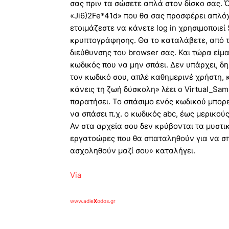
σας πριν τα σώσετε απλά στον δίσκο σας. 
«Ji6)2Fe*41d» που θα σας προσφέρει απλόχ
ετοιμάζεστε να κάνετε log in χρησιμοποιεί
κρυπτογράφησης. Θα το καταλάβετε, από τ
διεύθυνσης του browser σας. Και τώρα είμα
κωδικός που να μην σπάει. Δεν υπάρχει, δη
τον κωδικό σου, απλέ καθημερινέ χρήστη, κ
κάνεις τη ζωή δύσκολη» λέει ο Virtual_Sam
παρατήσει. Το σπάσιμο ενός κωδικού μπορε
να σπάσει π.χ. ο κωδικός abc, έως μερικο
Αν στα αρχεία σου δεν κρύβονται τα μυστικ
εργατοώρες που θα σπαταληθούν για να σπάσ
ασχοληθούν μαζί σου» καταλήγει.
Via
www.adie
X
odos.gr