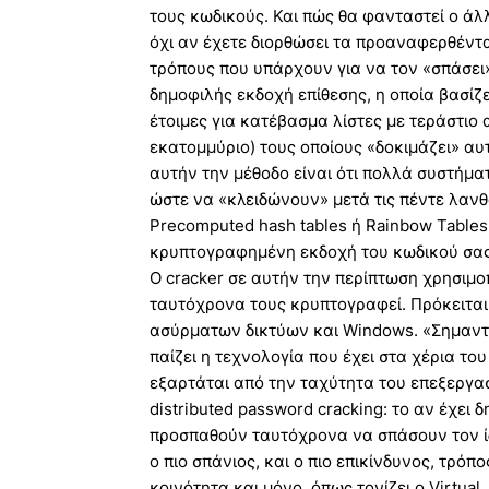
τους κωδικούς. Και πώς θα φανταστεί ο άλ
όχι αν έχετε διορθώσει τα προαναφερθέντ
τρόπους που υπάρχουν για να τον «σπάσει».
δημοφιλής εκδοχή επίθεσης, η οποία βασίζετ
έτοιμες για κατέβασμα λίστες με τεράστιο
εκατομμύριο) τους οποίους «δοκιμάζει» αυ
αυτήν την μέθοδο είναι ότι πολλά συστήματ
ώστε να «κλειδώνουν» μετά τις πέντε λανθ
Precomputed hash tables ή Rainbow Tables 
κρυπτογραφημένη εκδοχή του κωδικού σας (ή
Ο cracker σε αυτήν την περίπτωση χρησιμο
ταυτόχρονα τους κρυπτογραφεί. Πρόκειται
ασύρματων δικτύων και Windows. «Σημαντι
παίζει η τεχνολογία που έχει στα χέρια το
εξαρτάται από την ταχύτητα του επεξεργασ
distributed password cracking: το αν έχει
προσπαθούν ταυτόχρονα να σπάσουν τον ίδι
ο πιο σπάνιος, και ο πιο επικίνδυνος, τρόπ
κοινότητα και μόνο, όπως τονίζει ο Virtual