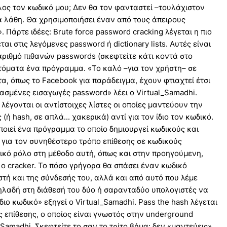
λος τον κωδικό μου; Δεν θα τον φανταστεί –τουλάχιστον
α λάθη. Θα χρησιμοποιήσει έναν από τους άπειρους
 Πάρτε ιδέες: Brute force password cracking λέγεται η πιο
αι στις λεγόμενες password ή dictionary lists. Αυτές είναι
 αριθμό πιθανών passwords (σκεφτείτε κάτι κοντά στο
τόματα ένα πρόγραμμα. «Το καλό –για τον χρήστη– σε
α, όπως το Facebook για παράδειγμα, έχουν φτιαχτεί έτσι
ασμένες εισαγωγές password» λέει ο Virtual_Samadhi.
λέγονται οι αντίστοιχες λίστες οι οποίες μαντεύουν την
 hash, σε απλά... χακερικά) αντί για τον ίδιο τον κωδικό.
ποιεί ένα πρόγραμμα το οποίο δημιουργεί κωδικούς και
 για τον συνηθέστερο τρόπο επίθεσης σε κωδικούς
κό ρόλο στη μέθοδο αυτή, όπως και στην προηγούμενη,
υ ο cracker. Το πόσο γρήγορα θα σπάσει έναν κωδικό
τή και της σύνδεσής του, αλλά και από αυτό που λέμε
 δηλαδή στη διάθεσή του δύο ή σαρανταδύο υπολογιστές να
ο κωδικό» εξηγεί ο Virtual_Samadhi. Pass the hash λέγεται
ος επίθεσης, ο οποίος είναι γνωστός στην underground
_Samadhi. Σκεφτείτε το σαν το τρίτο βήμα: δεν «μαντεύεις»