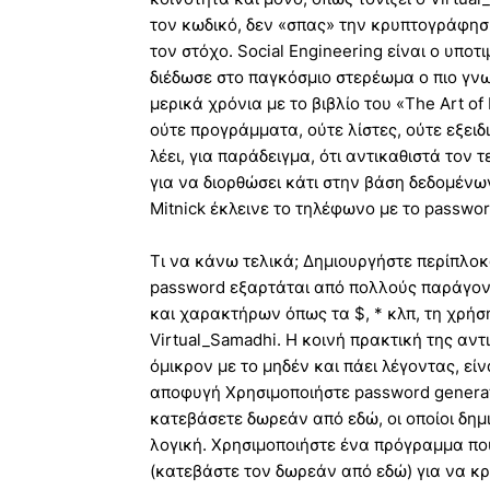
τον κωδικό, δεν «σπας» την κρυπτογράφησή
τον στόχο. Social Engineering είναι ο υπο
διέδωσε στο παγκόσμιο στερέωμα ο πιο γνω
μερικά χρόνια με το βιβλίο του «The Art of
ούτε προγράμματα, ούτε λίστες, ούτε εξει
λέει, για παράδειγμα, ότι αντικαθιστά τον 
για να διορθώσει κάτι στην βάση δεδομένων
Mitnick έκλεινε το τηλέφωνο με το passwor
Τι να κάνω τελικά; Δημιουργήστε περίπλοκ
password εξαρτάται από πολλούς παράγοντ
και χαρακτήρων όπως τα $, * κλπ, τη χρήσ
Virtual_Samadhi. Η κοινή πρακτική της αντ
όμικρον με το μηδέν και πάει λέγοντας, εί
αποφυγή Χρησιμοποιήστε password generato
κατεβάσετε δωρεάν από εδώ, οι οποίοι δημ
λογική. Χρησιμοποιήστε ένα πρόγραμμα που
(κατεβάστε τον δωρεάν από εδώ) για να κ