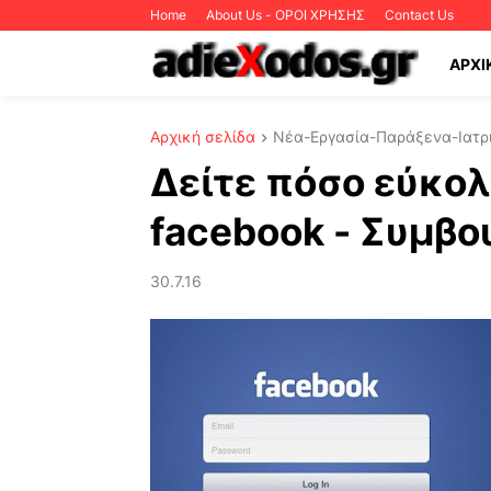
Home
About Us - ΟΡΟΙ ΧΡΗΣΗΣ
Contact Us
ΑΡΧΙ
Αρχική σελίδα
Νέα-Εργασία-Παράξενα-Ιατρι
Δείτε πόσο εύκολ
facebook - Συμβο
30.7.16