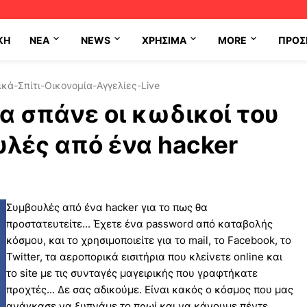
ΚΗ
NEA
NEWS
ΧΡΉΣΙΜΑ
MORE
ΠΡΟΣ
κά-Σπίτι-Οικονομία-Αγγελίες-Live
α σπάνε οι κωδικοί του
υλές από ένα hacker
Συμβουλές από ένα hacker για το πως θα
προστατευτείτε... Έχετε ένα password από καταβολής
κόσμου, και το χρησιμοποιείτε για το mail, το Facebook, το
Twitter, τα αεροπορικά εισιτήρια που κλείνετε online και
το site με τις συνταγές μαγειρικής που γραφτήκατε
προχτές... Δε σας αδικούμε. Είναι κακός ο κόσμος που μας
ανάγκασε να ξυπνάμε το πρωί και να κάνουμε πέντε