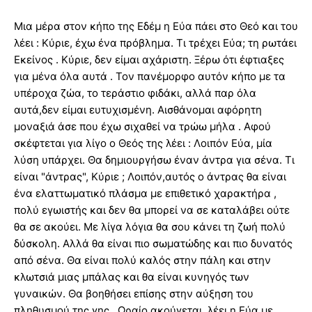
Μια μέρα στον κήπο της Εδέμ η Εύα πάει στο Θεό και του
λέει : Κύριε, έχω ένα πρόβλημα. Τι τρέχει Εύα; τη ρωτάει
Εκείνος . Κύριε, δεν είμαι αχάριστη. Ξέρω ότι έφτιαξες
για μένα όλα αυτά . Τον πανέμορφο αυτόν κήπο με τα
υπέροχα ζώα, το τεράστιο φιδάκι, αλλά παρ όλα
αυτά,δεν είμαι ευτυχισμένη. Αισθάνομαι αφόρητη
μοναξιά άσε που έχω σιχαθεί να τρώω μήλα . Αφού
σκέφτεται για λίγο ο Θεός της λέει : Λοιπόν Εύα, μία
λύση υπάρχει. Θα δημιουργήσω έναν άντρα για σένα. Τι
είναι "άντρας", Κύριε ; Λοιπόν,αυτός ο άντρας θα είναι
ένα ελαττωματικό πλάσμα με επιθετικό χαρακτήρα ,
πολύ εγωιστής και δεν θα μπορεί να σε καταλάβει ούτε
θα σε ακούει. Με λίγα λόγια θα σου κάνει τη ζωή πολύ
δύσκολη. Αλλά θα είναι πιο σωματώδης και πιο δυνατός
από σένα. Θα είναι πολύ καλός στην πάλη και στην
κλωτσιά μιας μπάλας και θα είναι κυνηγός των
γυναικών. Θα βοηθήσει επίσης στην αύξηση του
πληθυσμού της γης . Ωραίο ακούγεται, λέει η Εύα με