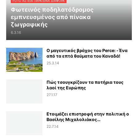
FOTO ΑΣΤΕΙΑ ΠΑΡΑΞΕΝΑ ΔΙΑΦΟΡΑ
Φωτεινός ποδηλατόδρομος
εμπνευσμένος από πίνακα
ζωγραφικής
6.3.16
Ο μαγευτικός βράχος του Perce: -Ένα
από τα επτά θαύματα του Καναδά!
25.3.14
Πώς τσουγκρίζουν τα ποτήρια τους
λαοί της Ευρώπης
27.1.17
Ετοιμάζει επιστροφή στην πολιτική ο
Βασίλης Μιχαλολιάκος…
22.7.14