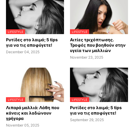
LIFESTYLE
LIFESTYLE
Ρυτίδες στο λαιμό; 5 tips
Αιτίες τριχόπτωσης.
για να τις αποφύγετε!
Τροφές που βοηθούν στην
υγεία των μαλλιών
December 04, 2025
November 23, 2025
LIFESTYLE
LIFESTYLE
Λιπαρά μαλλιά: Λάθη που
Ρυτίδες στο λαιμό; 5 tips
κάνεις και λαδώνουν
για να τις αποφύγετε!
γρήγορα
September 29, 2025
November 05, 2025