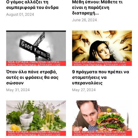
Ο γάμος αλλάζει τη
Μέθη ύπνου: Μάθετε τι
συμπεριφορά του άνδρα
είναι η παράξενη
διαταραχή...
August 01, 2024
June 26, 2024
ΝΈΑ-ΕΡΓΑΣΊΑ-ΠΑΡΆΞΕΝΑ-ΙΑΤΡΙΚΆ-
ΝΈΑ-ΕΡΓΑΣΊΑ-ΠΑΡΆΞΕΝΑ-ΙΑΤΡΙΚΆ-
ΣΠΊΤΙ-ΟΙΚΟΝΟΜΊΑ-ΑΓΓΕΛΊΕΣ-LIVE
ΣΠΊΤΙ-ΟΙΚΟΝΟΜΊΑ-ΑΓΓΕΛΊΕΣ-LIVE
Όταν όλα πάνε στραβά,
9 πράγματα που πρέπει να
αυτές οι φράσεις θα σας
σταματήσεις να
σώσουν
υπεραναλύεις
May 31, 2024
May 27, 2024
ΝΈΑ-ΕΡΓΑΣΊΑ-ΠΑΡΆΞΕΝΑ-ΙΑΤΡΙΚΆ-
ΝΈΑ-ΕΡΓΑΣΊΑ-ΠΑΡΆΞΕΝΑ-ΙΑΤΡΙΚΆ-
ΣΠΊΤΙ-ΟΙΚΟΝΟΜΊΑ-ΑΓΓΕΛΊΕΣ-LIVE
ΣΠΊΤΙ-ΟΙΚΟΝΟΜΊΑ-ΑΓΓΕΛΊΕΣ-LIVE