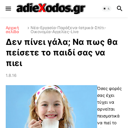
Αρχική
Νέα-Εργασία-Παράξενα-Ιατρικά-Σπίτι-
σελίδα
Οικονομία-Αγγελίες-Live
Δεν πίνει γάλα; Να πως θα
πείσετε το παιδί σας να
πιει
1.8.16
Όσες φορές
σας έχει
τύχει να
αρνείται
πεισματικά
να πιεί το