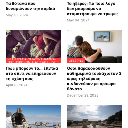
Tα Βότανα που
Το ήξερες; Για ποιο λόγο
δυναμώνουν την καρδιά
δεν μπορούμε να
σταματήσουμε να τρώμε;
May 10, 2024
May 04, 2024
ΝΈΑ-ΕΡΓΑΣΊΑ-ΠΑΡΆΞΕΝΑ-ΙΑΤΡΙΚΆ-
LIFESTYLE
ΣΠΊΤΙ-ΟΙΚΟΝΟΜΊΑ-ΑΓΓΕΛΊΕΣ-LIVE
Πώς μπορούν τα... έπιπλα
Όσοι παρακολουθούν
στο σπίτι να επηρεάσουν
καθημερινά τουλάχιστον 3
τη σχέση σου;
ώρες τηλεόραση
κινδυνεύουν με πρόωρο
April 18, 2024
θάνατο
December 29, 2023