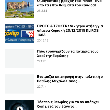
Ο μαγευτικός βράχος του Perce: -Ένα
από τα επτά θαύματα του Καναδά!
25.3.14
ΠΡΟΤΟ & TZOKER : Νικήτρια στήλη για
σήμερα Κυριακή 20/12/2015 KLIROSI
1663
20.12.15
Πώς τσουγκρίζουν τα ποτήρια τους
λαοί της Ευρώπης
27.1.17
Ετοιμάζει επιστροφή στην πολιτική ο
Βασίλης Μιχαλολιάκος…
22.7.14
Τέσσερις θεωρίες για το αν υπάρχει
ζωή μετά τον θάνατο...