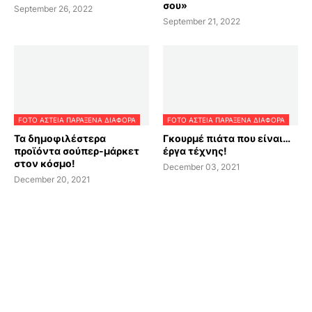
σου»
September 26, 2022
September 21, 2022
FOTO ΑΣΤΕΙΑ ΠΑΡΑΞΕΝΑ ΔΙΑΦΟΡΑ
FOTO ΑΣΤΕΙΑ ΠΑΡΑΞΕΝΑ ΔΙΑΦΟΡΑ
Τα δημοφιλέστερα
Γκουρμέ πιάτα που είναι…
προϊόντα σούπερ-μάρκετ
έργα τέχνης!
στον κόσμο!
December 03, 2021
December 20, 2021