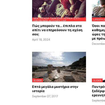
ΝΈΑ-ΕΡΓΑΣΊΑ-ΠΑΡΆΞΕΝΑ-ΙΑΤΡΙΚΆ-ΣΠΊΤΙ-
LIFESTYL
ΟΙΚΟΝΟΜΊΑ-ΑΓΓΕΛΊΕΣ-LIVE
Πώς μπορούν τα... έπιπλα στο
Όσοι π
σπίτι να επηρεάσουν τη σχέση
καθημερ
σου;
ώρες τ
με πρό
April 18, 2024
December
SLIDER
SLIDER
Επτά μεγάλα μυστήρια στην
Παντρέ
ιστορία
ξαδέρφη
ερευνητ
September 27, 2017
Septembe