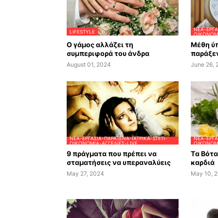
ΝΈΑ-ΕΡΓΑ
LIFESTYLE
ΟΙΚΟΝΟΜΊ
Ο γάμος αλλάζει τη
Μέθη ύπ
συμπεριφορά του άνδρα
παράξεν
August 01, 2024
June 26,
ΝΈΑ-ΕΡΓΑΣΊΑ-ΠΑΡΆΞΕΝΑ-ΙΑΤΡΙΚΆ-ΣΠΊΤΙ-
ΝΈΑ-ΕΡΓΑ
ΟΙΚΟΝΟΜΊΑ-ΑΓΓΕΛΊΕΣ-LIVE
ΟΙΚΟΝΟΜΊ
9 πράγματα που πρέπει να
Tα Βότ
σταματήσεις να υπεραναλύεις
καρδιά
May 27, 2024
May 10, 