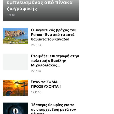
εμπνευσμένος από πίνακα
ζωγραφικής
6.3.16
Ο μαγευτικός βράχος του
Perce: -Ένα από τα επτά
θαύματα του Καναδά!
25.3.14
Ετοιμάζει επιστροφή στην
πολιτική ο Βασίλης
Μιχαλολιάκος…
22.7.14
Όταν τα ΖΩΔΙΑ...
ΠΡΟΣΕΥΧΟΝΤΑΙ!
17.11.16
Τέσσερις θεωρίες για το
αν υπάρχει ζωή μετά τον
θάνατο...