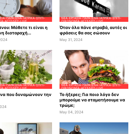
ΣΊΑ-ΠΑΡΆΞΕΝΑ-ΙΑΤΡΙΚΆ-ΣΠΊΤΙ-
ΝΈΑ-ΕΡΓΑΣΊΑ-ΠΑΡΆΞΕΝΑ-ΙΑΤΡΙΚΆ-ΣΠΊΤΙ-
Α-ΑΓΓΕΛΊΕΣ-LIVE
ΟΙΚΟΝΟΜΊΑ-ΑΓΓΕΛΊΕΣ-LIVE
νου: Μάθετε τι είναι η
Όταν όλα πάνε στραβά, αυτές οι
η διαταραχή...
φράσεις θα σας σώσουν
 2024
May 31, 2024
ΣΊΑ-ΠΑΡΆΞΕΝΑ-ΙΑΤΡΙΚΆ-ΣΠΊΤΙ-
ΝΈΑ-ΕΡΓΑΣΊΑ-ΠΑΡΆΞΕΝΑ-ΙΑΤΡΙΚΆ-ΣΠΊΤΙ-
Α-ΑΓΓΕΛΊΕΣ-LIVE
ΟΙΚΟΝΟΜΊΑ-ΑΓΓΕΛΊΕΣ-LIVE
ανα που δυναμώνουν την
Το ήξερες; Για ποιο λόγο δεν
μπορούμε να σταματήσουμε να
τρώμε;
2024
May 04, 2024