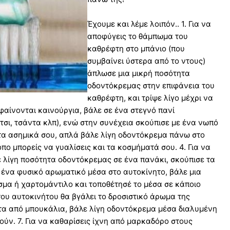
Έχουμε και λέμε λοιπόν.. 1. Για να
αποφύγεις το θάμπωμα του
καθρέφτη στο μπάνιο (που
συμβαίνει ύστερα από το ντους)
άπλωσε μια μικρή ποσότητα
οδοντόκρεμας στην επιφάνεια του
καθρέφτη, και τρίψε λίγο μέχρι να
 φαίνονται καινούργια, βάλε σε ένα στεγνό πανί
τσι, τσάντα κλπ), ενώ στην συνέχεια σκούπισε με ένα νωπό
ή τα ασημικά σου, απλά βάλε λίγη οδοντόκρεμα πάνω στο
όπο μπορείς να γυαλίσεις και τα κοσμήματά σου. 4. Για να
 λίγη ποσότητα οδοντόκρεμας σε ένα πανάκι, σκούπισε τα
ς ένα φυσικό αρωματικό μέσα στο αυτοκίνητο, βάλε μια
μα ή χαρτομάντιλο και τοποθέτησέ το μέσα σε κάποιο
ου αυτοκινήτου θα βγάλει το δροσιστικό άρωμα της
ατα από μπουκάλια, βάλε λίγη οδοντόκρεμα μέσα διαλυμένη
ούν. 7. Για να καθαρίσεις ίχνη από μαρκαδόρο στους