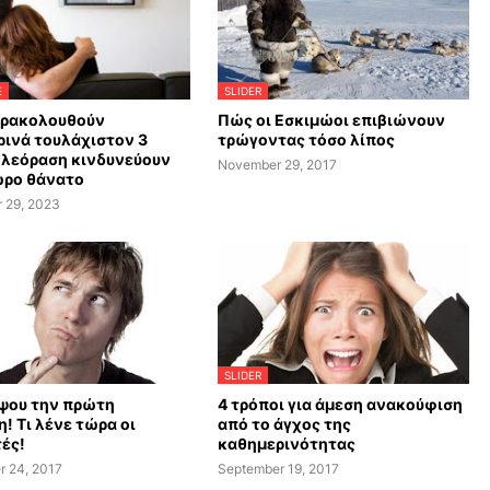
E
SLIDER
αρακολουθούν
Πώς οι Εσκιμώοι επιβιώνουν
ινά τουλάχιστον 3
τρώγοντας τόσο λίπος
ηλεόραση κινδυνεύουν
November 29, 2017
ωρο θάνατο
 29, 2023
SLIDER
ψου την πρώτη
4 τρόποι για άμεση ανακούφιση
! Τι λένε τώρα οι
από το άγχος της
ές!
καθημερινότητας
r 24, 2017
September 19, 2017