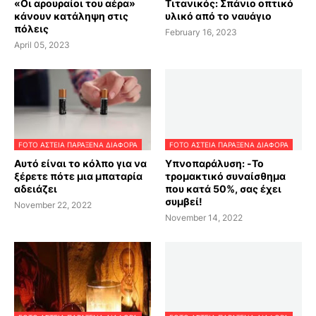
«Οι αρουραίοι του αέρα»
Τιτανικός: Σπάνιο οπτικό
κάνουν κατάληψη στις
υλικό από το ναυάγιο
πόλεις
February 16, 2023
April 05, 2023
FOTO ΑΣΤΕΙΑ ΠΑΡΑΞΕΝΑ ΔΙΑΦΟΡΑ
FOTO ΑΣΤΕΙΑ ΠΑΡΑΞΕΝΑ ΔΙΑΦΟΡΑ
Αυτό είναι το κόλπο για να
Υπνοπαράλυση: -Το
ξέρετε πότε μια μπαταρία
τρομακτικό συναίσθημα
αδειάζει
που κατά 50%, σας έχει
συμβεί!
November 22, 2022
November 14, 2022