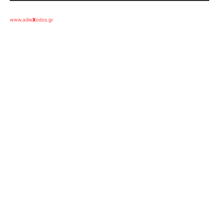
www.adie
X
odos.gr