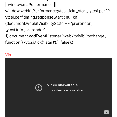
||window.msPerformance ||
window.webkitPerformance;ytcsi.tick('_start', ytcsi.perf ?
ytcsi.perf.timing.responseStart : null);if
(document.webkitVisibilityState == 'prerender')
{ytcsi.info('prerender',
1);document.addEventListener('webkitvisibilitychange',
function() {ytcsi.tick('_start');}, false);}
Via