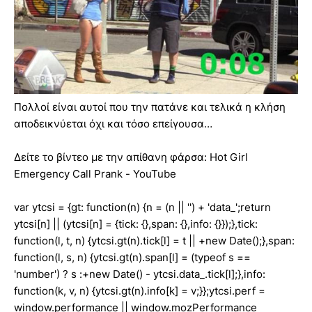
Πολλοί είναι αυτοί που την πατάνε και τελικά η κλήση
αποδεικνύεται όχι και τόσο επείγουσα…
Δείτε το βίντεο με την απίθανη φάρσα: Hot Girl
Emergency Call Prank - YouTube
var ytcsi = {gt: function(n) {n = (n || '') + 'data_';return
ytcsi[n] || (ytcsi[n] = {tick: {},span: {},info: {}});},tick:
function(l, t, n) {ytcsi.gt(n).tick[l] = t || +new Date();},span:
function(l, s, n) {ytcsi.gt(n).span[l] = (typeof s ==
'number') ? s :+new Date() - ytcsi.data_.tick[l];},info:
function(k, v, n) {ytcsi.gt(n).info[k] = v;}};ytcsi.perf =
window.performance || window.mozPerformance