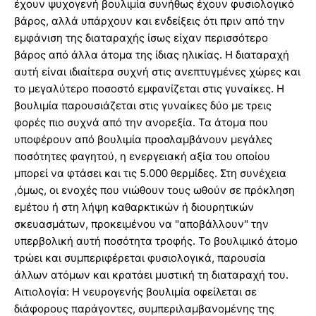
έχουν ψυχογενή βουλιμία συνήθως έχουν φυσιολογικό
βάρος, αλλά υπάρχουν και ενδείξεις ότι πριν από την
εμφάνιση της διαταραχής ίσως είχαν περισσότερο
βάρος από άλλα άτομα της ίδιας ηλικίας. Η διαταραχή
αυτή είναι ιδιαίτερα συχνή στις ανεπτυγμένες χώρες και
το μεγαλύτερο ποσοστό εμφανίζεται στις γυναίκες. Η
βουλιμία παρουσιάζεται στις γυναίκες δύο με τρεις
φορές πιο συχνά από την ανορεξία. Τα άτομα που
υποφέρουν από βουλιμία προσλαμβάνουν μεγάλες
ποσότητες φαγητού, η ενεργειακή αξία του οποίου
μπορεί να φτάσει και τις 5.000 θερμίδες. Στη συνέχεια
,όμως, οι ενοχές που νιώθουν τους ωθούν σε πρόκληση
εμέτου ή στη λήψη καθαρκτικών ή διουρητικών
σκευασμάτων, προκειμένου να "αποβάλλουν" την
υπερβολική αυτή ποσότητα τροφής. Το βουλιμικό άτομο
τρώει και συμπεριφέρεται φυσιολογικά, παρουσία
άλλων ατόμων και κρατάει μυστική τη διαταραχή του.
Αιτιολογία: Η νευρογενής βουλιμία οφείλεται σε
διάφορους παράγοντες, συμπεριλαμβανομένης της