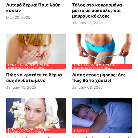
Λιπαρό δέρμα: Ποια λάθη
Τέλος στα κουρασμένα
κάνεις
μάτια με σακούλες και
μαύρους κύκλους
May 20, 2025
January 23, 2025
ΓΥΝΑΊΚΑ-ΟΜΟΡΦΙΆ-ΥΓΕΊΑ-
ΓΥΝΑΊΚΑ-ΟΜΟΡΦΙΆ-ΥΓΕΊΑ-
ΜΑΚΙΓΙΆΖ-ΚΑΛΛΥΝΤΙΚΆ
ΜΑΚΙΓΙΆΖ-ΚΑΛΛΥΝΤΙΚΆ
Πώς να κρατάτε το δέρμα
Λίπος στους μηρούς; Δες
σας ενυδατωμένο
πως θα το χάσεις!
January 15, 2025
January 08, 2025
ΓΥΝΑΊΚΑ-ΟΜΟΡΦΙΆ-ΥΓΕΊΑ-
ΕΙΔΗΣΕΙΣ
ΜΑΚΙΓΙΆΖ-ΚΑΛΛΥΝΤΙΚΆ