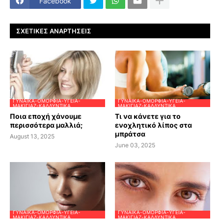
Facebook
ΣΧΕΤΙΚΈΣ ΑΝΑΡΤΉΣΕΙΣ
ΓΥΝΑΊΚΑ-ΟΜΟΡΦΙΆ-ΥΓΕΊΑ-
ΓΥΝΑΊΚΑ-ΟΜΟΡΦΙΆ-ΥΓΕΊΑ-
ΜΑΚΙΓΙΆΖ-ΚΑΛΛΥΝΤΙΚΆ
ΜΑΚΙΓΙΆΖ-ΚΑΛΛΥΝΤΙΚΆ
Ποια εποχή χάνουμε
Τι να κάνετε για το
περισσότερα μαλλιά;
ενοχλητικό λίπος στα
μπράτσα
August 13, 2025
June 03, 2025
ΓΥΝΑΊΚΑ-ΟΜΟΡΦΙΆ-ΥΓΕΊΑ-
ΓΥΝΑΊΚΑ-ΟΜΟΡΦΙΆ-ΥΓΕΊΑ-
ΜΑΚΙΓΙΆΖ-ΚΑΛΛΥΝΤΙΚΆ
ΜΑΚΙΓΙΆΖ-ΚΑΛΛΥΝΤΙΚΆ