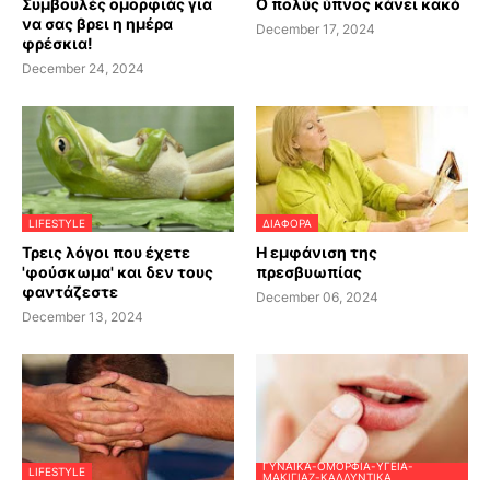
Συμβουλές ομορφιάς για
Ο πολύς ύπνος κάνει κακό
να σας βρει η ημέρα
December 17, 2024
φρέσκια!
December 24, 2024
LIFESTYLE
ΔΙΆΦΟΡΑ
Τρεις λόγοι που έχετε
Η εμφάνιση της
'φούσκωμα' και δεν τους
πρεσβυωπίας
φαντάζεστε
December 06, 2024
December 13, 2024
ΓΥΝΑΊΚΑ-ΟΜΟΡΦΙΆ-ΥΓΕΊΑ-
LIFESTYLE
ΜΑΚΙΓΙΆΖ-ΚΑΛΛΥΝΤΙΚΆ