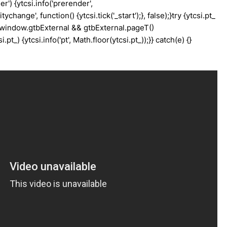
') {ytcsi.info('prerender',
hange', function() {ytcsi.tick('_start');}, false);}try {ytcsi.pt_
window.gtbExternal && gtbExternal.pageT()
t_) {ytcsi.info('pt', Math.floor(ytcsi.pt_));}} catch(e) {}