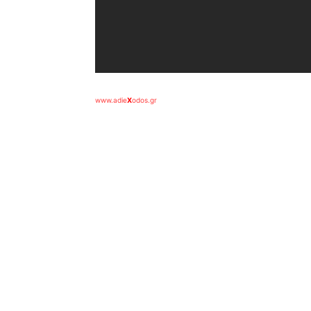
www.adie
X
odos.gr