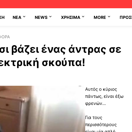
ΚΗ
NEA
NEWS
ΧΡΉΣΙΜΑ
MORE
ΠΡΟΣ
ΦΟΡΑ
σι βάζει ένας άντρας σε
λεκτρική σκούπα!
Αυτός ο κύριος
πάντως, είναι έξω
φρενών…
Για τους
περισσότερους
είναι μία απλή