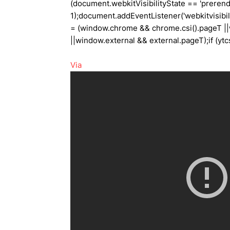
(document.webkitVisibilityState == 'prerender
1);document.addEventListener('webkitvisibilityc
= (window.chrome && chrome.csi().pageT ||
||window.external && external.pageT);if (ytcsi.p
Via