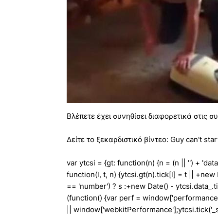
Βλέπετε έχει συνηθίσει διαφορετικά στις σ
Δείτε το ξεκαρδιστικό βίντεο: Guy can't sta
var ytcsi = {gt: function(n) {n = (n || '') + 'data_
function(l, t, n) {ytcsi.gt(n).tick[l] = t || +ne
== 'number') ? s :+new Date() - ytcsi.data_.tick[
(function() {var perf = window['performanc
|| window['webkitPerformance'];ytcsi.tick('_star