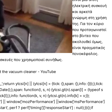
ηλεκτρική συσκευή
και αρκετά
γνώριμη στη χρήση
της. Για τον κύριο
που προταγωνιστεί
στο βίντεο που
ακολουθεί όμως,
είναι πραγματικός
πονοκέφαλος.
υσκευές που χρησιμοποιεί συνήθως.
rt the vacuum cleaner - YouTube
';return ytcsi[n] || (ytcsi[n] = {tick: {},span: {},info: {}});},tick:
w Date();},span: function(l, s, n) {ytcsi.gt(n).span[l] = (typeof s
l];},info: function(k, v, n) {ytcsi.gt(n).info[k] = v;}};
e'] || window['mozPerformance'] ||window['msPerformance']
t', perf ? perf['timing']['responseStart'] : null);})();if