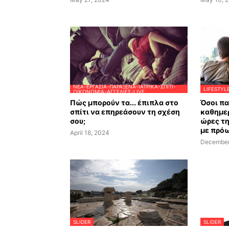
ΝΈΑ-ΕΡΓΑΣΊΑ-ΠΑΡΆΞΕΝΑ-ΙΑΤΡΙΚΆ-ΣΠΊΤΙ-
LIFESTYL
ΟΙΚΟΝΟΜΊΑ-ΑΓΓΕΛΊΕΣ-LIVE
Πώς μπορούν τα... έπιπλα στο
Όσοι π
σπίτι να επηρεάσουν τη σχέση
καθημερ
σου;
ώρες τ
με πρό
April 18, 2024
December
SLIDER
SLIDER