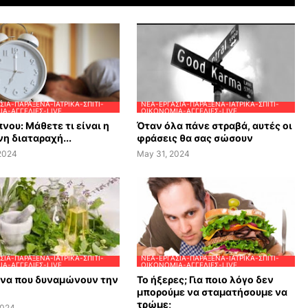
ΣΊΑ-ΠΑΡΆΞΕΝΑ-ΙΑΤΡΙΚΆ-ΣΠΊΤΙ-
ΝΈΑ-ΕΡΓΑΣΊΑ-ΠΑΡΆΞΕΝΑ-ΙΑΤΡΙΚΆ-ΣΠΊΤΙ-
Α-ΑΓΓΕΛΊΕΣ-LIVE
ΟΙΚΟΝΟΜΊΑ-ΑΓΓΕΛΊΕΣ-LIVE
νου: Μάθετε τι είναι η
Όταν όλα πάνε στραβά, αυτές οι
η διαταραχή...
φράσεις θα σας σώσουν
 2024
May 31, 2024
ΣΊΑ-ΠΑΡΆΞΕΝΑ-ΙΑΤΡΙΚΆ-ΣΠΊΤΙ-
ΝΈΑ-ΕΡΓΑΣΊΑ-ΠΑΡΆΞΕΝΑ-ΙΑΤΡΙΚΆ-ΣΠΊΤΙ-
Α-ΑΓΓΕΛΊΕΣ-LIVE
ΟΙΚΟΝΟΜΊΑ-ΑΓΓΕΛΊΕΣ-LIVE
ανα που δυναμώνουν την
Το ήξερες; Για ποιο λόγο δεν
μπορούμε να σταματήσουμε να
τρώμε;
2024