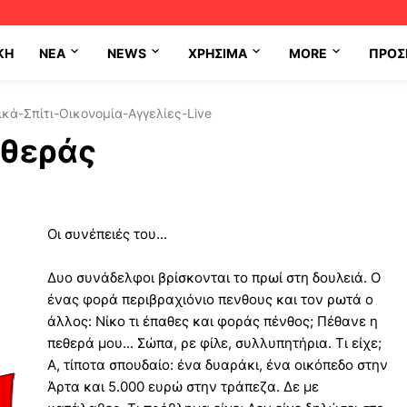
ΚΗ
NEA
NEWS
ΧΡΉΣΙΜΑ
MORE
ΠΡΟΣ
κά-Σπίτι-Οικονομία-Αγγελίες-Live
εθεράς
Οι συνέπειές του...
Δυο συνάδελφοι βρίσκονται το πρωί στη δουλειά. Ο
ένας φορά περιβραχιόνιο πενθους και τον ρωτά ο
άλλος: Νίκο τι έπαθες και φοράς πένθος; Πέθανε η
πεθερά μου... Σώπα, ρε φίλε, συλλυπητήρια. Τι είχε;
Α, τίποτα σπουδαίο: ένα δυαράκι, ένα οικόπεδο στην
Άρτα και 5.000 ευρώ στην τράπεζα. Δε με