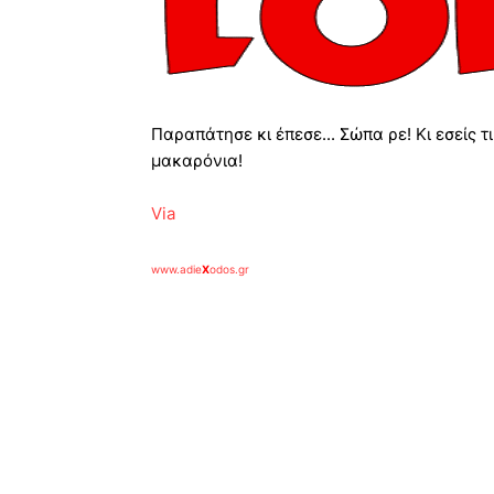
Παραπάτησε κι έπεσε... Σώπα ρε! Κι εσείς τ
μακαρόνια!
Via
www.adie
X
odos.gr