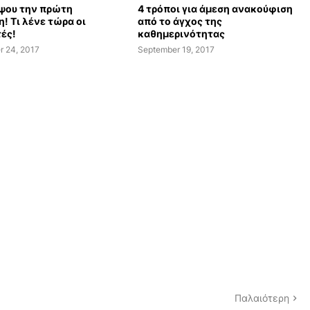
ψου την πρώτη
4 τρόποι για άμεση ανακούφιση
! Τι λένε τώρα οι
από το άγχος της
ές!
καθημερινότητας
r 24, 2017
September 19, 2017
Παλαιότερη