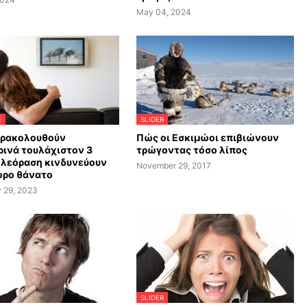
May 04, 2024
E
SLIDER
αρακολουθούν
Πώς οι Εσκιμώοι επιβιώνουν
ινά τουλάχιστον 3
τρώγοντας τόσο λίπος
ηλεόραση κινδυνεύουν
November 29, 2017
ωρο θάνατο
 29, 2023
SLIDER