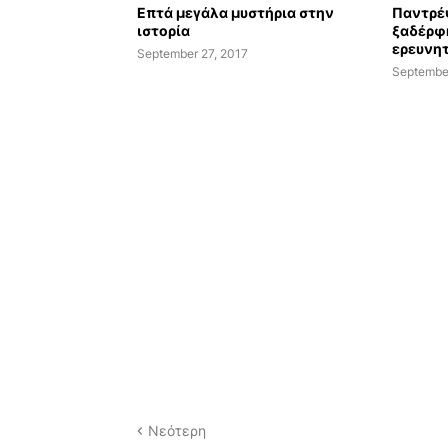
Επτά μεγάλα μυστήρια στην
Παντρέ
ιστορία
ξαδέρφη
ερευνητ
September 27, 2017
Septembe
Νεότερη