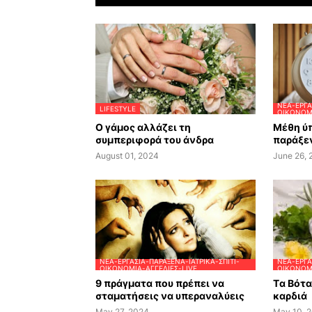
ΝΈΑ-ΕΡΓΑ
LIFESTYLE
ΟΙΚΟΝΟΜΊ
Ο γάμος αλλάζει τη
Μέθη ύπ
συμπεριφορά του άνδρα
παράξεν
August 01, 2024
June 26,
ΝΈΑ-ΕΡΓΑΣΊΑ-ΠΑΡΆΞΕΝΑ-ΙΑΤΡΙΚΆ-ΣΠΊΤΙ-
ΝΈΑ-ΕΡΓΑ
ΟΙΚΟΝΟΜΊΑ-ΑΓΓΕΛΊΕΣ-LIVE
ΟΙΚΟΝΟΜΊ
9 πράγματα που πρέπει να
Tα Βότ
σταματήσεις να υπεραναλύεις
καρδιά
May 27, 2024
May 10, 