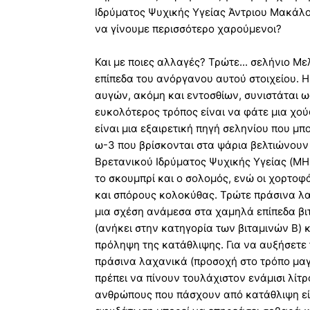
Ιδρύματος Ψυχικής Υγείας Άντριου Μακάλ
να γίνουμε περισσότερο χαρούμενοι?
Και με ποιες αλλαγές? Τρώτε... σελήνιο Μ
επίπεδα του ανόργανου αυτού στοιχείου.
αυγών, ακόμη και εντοσθίων, συνιστάται 
ευκολότερος τρόπος είναι να φάτε μια χούφ
είναι μια εξαιρετική πηγή σεληνίου που μ
ω-3 που βρίσκονται στα ψάρια βελτιώνουν
Βρετανικού Ιδρύματος Ψυχικής Υγείας (ΜΗF
το σκουμπρί και ο σολομός, ενώ οι χορτοφ
και σπόρους κολοκύθας. Τρώτε πράσινα λα
μια σχέση ανάμεσα στα χαμηλά επίπεδα βιτ
(ανήκει στην κατηγορία των βιταμινών Β) κ
πρόληψη της κατάθλιψης. Για να αυξήσετε 
πράσινα λαχανικά (προσοχή στο τρόπο μαγε
πρέπει να πίνουν τουλάχιστον ενάμισι λίτ
ανθρώπους που πάσχουν από κατάθλιψη είν