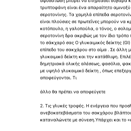
αφυδάτωση μπορεί να επηρεάσει σοβαρά κα
τρυπτοφάνη είναι ένα απαραίτητο αμινοξύ
σεροτονίνης. Τα χαμηλά επίπεδα σεροτονί
είναι πλούσιες σε πρωτεΐνες μπορούν να κ
κοτόπουλο, η γαλοπούλα, ο τόνος, ο σολομό
σεροτονίνη δρα ακριβώς με τον ίδιο τρόπ
το σάκχαρό σας Ο γλυκαιμικός δείκτης (GΙ
επίπεδο του σακχάρου στο αίμα . Σε άλλη
γλυκαιμικό δείκτη και την κατάθλιψη. Επιλ
δημητριακά ολικής αλέσεως, φασόλια, φακ
με υψηλό γλυκαιμικό δείκτη , όπως επεξερ
αποφεύγονται. Τι
άλλο θα πρέπει να αποφεύγετε
2. Τις γλυκές τροφές. Η ενέργεια που προσ
ανεβοκατεβάσματα του σακχάρου βλάπτουν
καταναλώνετε με σύνεση.Υπάρχει και το «