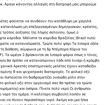
οκ. Άραγε κάνοντας αλλαγές στη διατροφή μας μπορούμε
ελέτες φαίνεται να συνδέουν την κατάθλιψη με χαμηλά
 Η κατανάλωση μη επεξεργασμένων δημητριακών, κρέατος,
ως τρόπος αύξησης της λήψης σεληνίου, όμως ο
τα καρύδια. Μάλιστα τα καρύδια Βραζιλίας (Βrazil nuts)
πορείτε να καταναλώσετε. Τρώτε πολύ ψάρι Τα λιπαρά οξέα
 τη διάθεση, σύμφωνα με τη δρ Ντέμπορα Κόρνα του
). Τα ωμέγα 3 βρίσκονται σε λιπαρά ψάρια όπως ο τόνος,
άγοι θα πρέπει να καταναλώνουν λάδι από λινάρι ή κράμβη
χανικά Αρκετές επιστημονικές μελέτες έχουν καταδείξει
αμίνης Β και ψυχιατρικές διαταραχές. Το φολικό οξύ
αι πιστεύεται ότι διαδραματίζει ουσιώδη ρόλο στην
το φολικό οξύ στον οργανισμό σας θα πρέπει να τρώτε
ιρέματος) και όσπρια. Πίνετε πολύ νερό Οι άνθρωποι
ρο νερό την ημέρα. Η καλύτερη συμβουλή λοιπόν σε
αι να πίνουν περισσότερο νερό. Ακόμη και μια ήπια