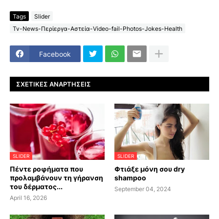
Tags
Slider
Tv-News-Περίεργα-Αστεία-Video-fail-Photos-Jokes-Health
Facebook
ΣΧΕΤΙΚΈΣ ΑΝΑΡΤΉΣΕΙΣ
SLIDER
SLIDER
Πέντε ροφήματα που
Φτιάξε μόνη σου dry
προλαμβάνουν τη γήρανση
shampoo
του δέρματος...
September 04, 2024
April 16, 2026