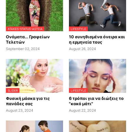
ATAKES-STATUS-ASTEIA
LIFESTYLE
Ονόματα... Γραφείων
10 συνηθισμένα όνειρα και
Τελετών
η ερμηνεία τους
September 02, 2024
August 26, 2024
SLIDER
LIFESTYLE
Φυσική μάσκα για τις
6 τρόποι για να διώξεις το
πανάδες σας
"κακό μάτι"
August 23, 2024
August 22, 2024