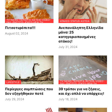
TV-NEWS-ΠΕΡΊΕΡΓΑ-ΑΣΤΕΊΑ-VIDEO-
ATAKES-STATUS-ASTEIA
FAIL-PHOTOS-JOKES-HEALTH
Πιτσοτυρόπιτα!!!
Ανεπανάληπτη Ελληνίδα
μάνα: 25
August 02, 2024
κατηγοριοποιημένες
ατάκες!
July 31, 2024
TV-NEWS-ΠΕΡΊΕΡΓΑ-ΑΣΤΕΊΑ-VIDEO-
LIFESTYLE
FAIL-PHOTOS-JOKES-HEALTH
Περίεργες συμπτώσεις που
39 τρόποι για να ζήσεις,
δεν εξηγήθηκαν ποτέ
και όχι απλά να υπάρχεις!
July 29, 2024
July 18, 2024