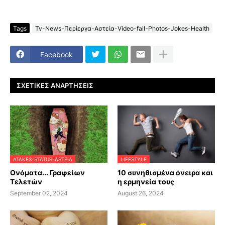
Tags
Tv-News-Περίεργα-Αστεία-Video-fail-Photos-Jokes-Health
Facebook
ΣΧΕΤΙΚΈΣ ΑΝΑΡΤΉΣΕΙΣ
ATAKES-STATUS-ASTEIA
LIFESTYLE
Ονόματα... Γραφείων
10 συνηθισμένα όνειρα και
Τελετών
η ερμηνεία τους
September 02, 2024
August 26, 2024