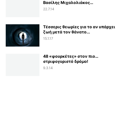
Βασίλης Μιχαλολιάκος…
22.7.14
Τέσσερις θεωρίες για το αν υπάρχει
ζωή μετά τον θάνατο...
15.1.17
48 «φουρκέτες» στον πιο…
στριφογυριστό δρόμο!
9.3.14