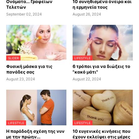
Ονόματα... Γραφείων
10 συνηθισμένα όνειρα και
Τελετών
η ερμηνεία τους
September 02, 2024
August 26, 2024
SLIDER
LIFESTYLE
Φυσική μάσκα για τις
6 τρόποι για να διώξεις το
πανάδες σας
"κακό μάτι"
August 23, 2024
August 22, 2024
LIFESTYLE
LIFESTYLE
Η παράδοξη σχέση της νυν
10 ευγενικές κινήσεις που
με την πρώην...
έχουν εκλείψει στις μέρες