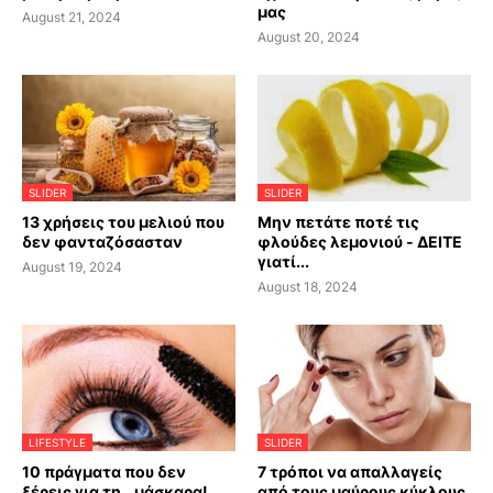
μας
August 21, 2024
August 20, 2024
SLIDER
SLIDER
13 χρήσεις του μελιού που
Μην πετάτε ποτέ τις
δεν φανταζόσασταν
φλούδες λεμονιού - ΔΕΙΤΕ
γιατί...
August 19, 2024
August 18, 2024
LIFESTYLE
SLIDER
10 πράγματα που δεν
7 τρόποι να απαλλαγείς
ξέρεις για τη...μάσκαρα!
από τους μαύρους κύκλους