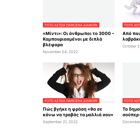
FOTO ΑΣΤΕΙΑ ΠΑΡΑΞΕΝΑ ΔΙΑΦΟΡΑ
FOTO ΑΣΤ
«Μίντι»: Oι άνθρωποι το 3000 –
Από που
Καμπουριασμένοι με διπλά
λαβράκι
βλέφαρα
October 2
November 04, 2022
FOTO ΑΣΤΕΙΑ ΠΑΡΑΞΕΝΑ ΔΙΑΦΟΡΑ
FOTO ΑΣΤ
Πώς βγήκε η φράση «θα σε
Τα δημ
κάνω να τραβάς τα μαλλιά σου»
σούπερ
September 21, 2022
December