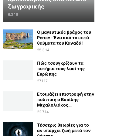
ζωγραφικής
6.3.16
Ο μαγευτικός βράχος του
Perce: -Ένα από τα επτά
θαύματα του Καναδά!
25.3.14
Πώς τσουγκρίζουν τα
ποτήρια τους λαοί της
Ευρώπης
27.1.17
Ετοιμάζει επιστροφή στην
πολιτική ο Βασίλης
Μιχαλολιάκος…
22.7.14
Τέσσερις θεωρίες για το
αν υπάρχει ζωή μετά τον
θάνατο...