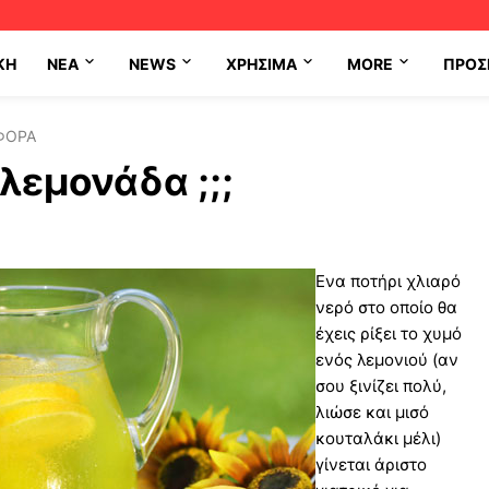
ΚΗ
NEA
NEWS
ΧΡΉΣΙΜΑ
MORE
ΠΡΟΣ
ΦΟΡΑ
λεμονάδα ;;;
Ενα ποτήρι χλιαρό
νερό στο οποίο θα
έχεις ρίξει το χυμό
ενός λεμονιού (αν
σου ξινίζει πολύ,
λιώσε και μισό
κουταλάκι μέλι)
γίνεται άριστο