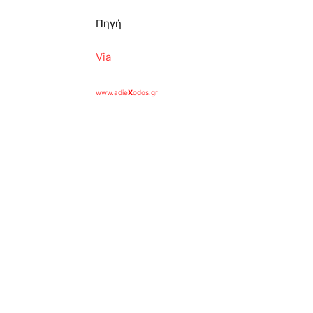
Πηγή
Via
www.adie
X
odos.gr