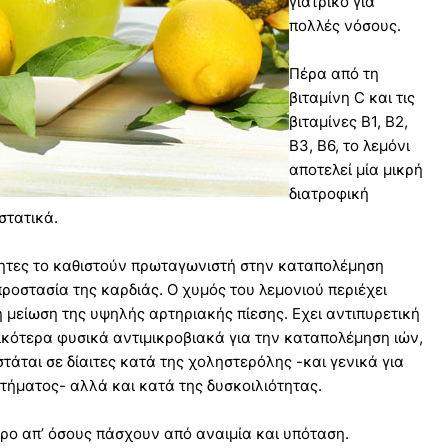
γιατρικό για
πολλές νόσους.
Πέρα από τη
βιταμίνη C και τις
βιταμίνες Β1, Β2,
Β3, Β6, το λεμόνι
αποτελεί μία μικρή
διατροφική
στατικά.
ότητες το καθιστούν πρωταγωνιστή στην καταπολέμηση
ροστασία της καρδιάς. Ο χυμός του λεμονιού περιέχει
τη μείωση της υψηλής αρτηριακής πίεσης. Εχει αντιπυρετική
ικότερα φυσικά αντιμικροβιακά για την καταπολέμηση ιών,
τάται σε δίαιτες κατά της χοληστερόλης -και γενικά για
τήµατος- αλλά και κατά της δυσκοιλιότητας.
ρο απ’ όσους πάσχουν από αναιμία και υπόταση.